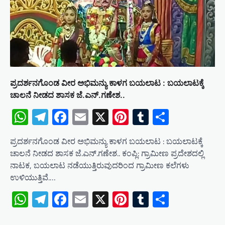
i
o
n
ಪ್ರದರ್ಶನಗೊಂಡ ವೀರ ಅಭಿಮನ್ಯು ಕಾಳಗ ಬಯಲಾಟ : ಬಯಲಾಟಕ್ಕೆ
ಚಾಲನೆ ನೀಡದ ಶಾಸಕ ಜೆ.ಎನ್.ಗಣೇಶ..
WhatsApp
Telegram
Facebook
Email
X
Pinterest
Tumblr
Share
ಪ್ರದರ್ಶನಗೊಂಡ ವೀರ ಅಭಿಮನ್ಯು ಕಾಳಗ ಬಯಲಾಟ : ಬಯಲಾಟಕ್ಕೆ
ಚಾಲನೆ ನೀಡದ ಶಾಸಕ ಜೆ.ಎನ್.ಗಣೇಶ.. ಕಂಪ್ಲಿ: ಗ್ರಾಮೀಣ ಪ್ರದೇಶದಲ್ಲಿ
ನಾಟಕ, ಬಯಲಾಟ ನಡೆಯುತ್ತಿರುವುದರಿಂದ ಗ್ರಾಮೀಣ ಕಲೆಗಳು
ಉಳಿಯುತ್ತಿವೆ.…
WhatsApp
Telegram
Facebook
Email
X
Pinterest
Tumblr
Share