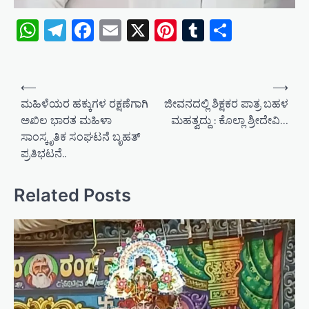
WhatsApp
Telegram
Facebook
Email
X
Pinterest
Tumblr
Share
P
⟵
⟶
o
ಮಹಿಳೆಯರ ಹಕ್ಕುಗಳ ರಕ್ಷಣೆಗಾಗಿ
ಜೀವನದಲ್ಲಿ ಶಿಕ್ಷಕರ ಪಾತ್ರ ಬಹಳ
ಅಖಿಲ ಭಾರತ ಮಹಿಳಾ
ಮಹತ್ವದ್ದು : ಕೊಲ್ಲಾ ಶ್ರೀದೇವಿ…
s
ಸಾಂಸ್ಕೃತಿಕ ಸಂಘಟನೆ ಬೃಹತ್
t
ಪ್ರತಿಭಟನೆ..
n
a
Related Posts
v
i
g
a
t