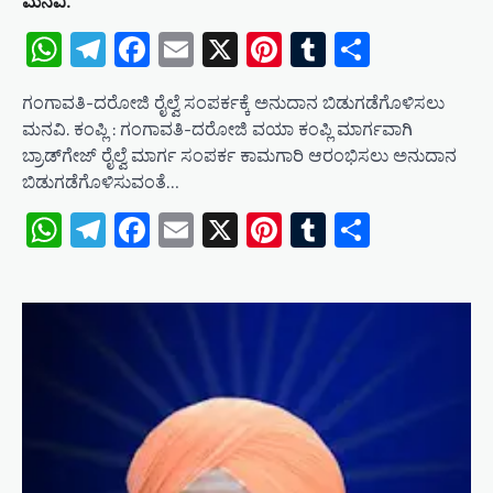
ಮನವಿ.
WhatsApp
Telegram
Facebook
Email
X
Pinterest
Tumblr
Share
ಗಂಗಾವತಿ-ದರೋಜಿ ರೈಲ್ವೆ ಸಂಪರ್ಕಕ್ಕೆ ಅನುದಾನ ಬಿಡುಗಡೆಗೊಳಿಸಲು
ಮನವಿ. ಕಂಪ್ಲಿ : ಗಂಗಾವತಿ-ದರೋಜಿ ವಯಾ ಕಂಪ್ಲಿ ಮಾರ್ಗವಾಗಿ
ಬ್ರಾಡ್‌ಗೇಜ್ ರೈಲ್ವೆ ಮಾರ್ಗ ಸಂಪರ್ಕ ಕಾಮಗಾರಿ ಆರಂಭಿಸಲು ಅನುದಾನ
ಬಿಡುಗಡೆಗೊಳಿಸುವಂತೆ…
WhatsApp
Telegram
Facebook
Email
X
Pinterest
Tumblr
Share