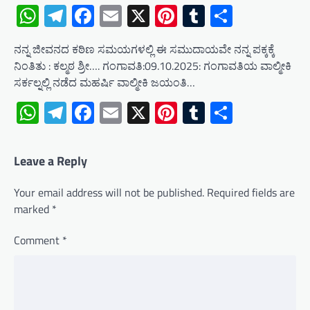
WhatsApp
Telegram
Facebook
Email
X
Pinterest
Tumblr
Share
ನನ್ನ ಜೀವನದ ಕಠಿಣ ಸಮಯಗಳಲ್ಲಿ ಈ ಸಮುದಾಯವೇ ನನ್ನ ಪಕ್ಕಕ್ಕೆ
ನಿಂತಿತು : ಕಲ್ಮಠ ಶ್ರೀ…. ಗಂಗಾವತಿ:09.10.2025: ಗಂಗಾವತಿಯ ವಾಲ್ಮೀಕಿ
ಸರ್ಕಲ್ನಲ್ಲಿ ನಡೆದ ಮಹರ್ಷಿ ವಾಲ್ಮೀಕಿ ಜಯಂತಿ…
WhatsApp
Telegram
Facebook
Email
X
Pinterest
Tumblr
Share
Leave a Reply
Your email address will not be published.
Required fields are
marked
*
Comment
*