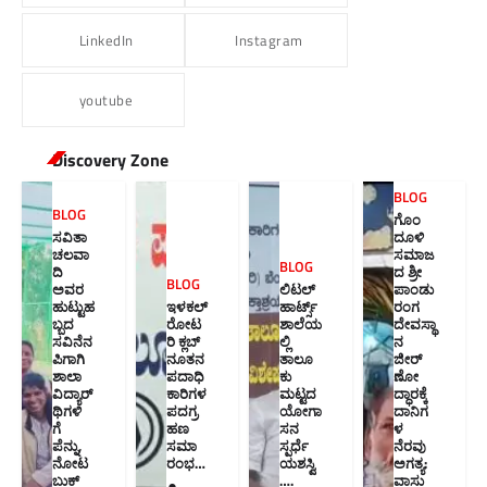
LinkedIn
Instagram
youtube
Discovery Zone
BLOG
BLOG
ಗೊಂ
ಸವಿತಾ
ದೂಳಿ
ಚಲವಾ
ಸಮಾಜ
BLOG
ದಿ
ದ ಶ್ರೀ
BLOG
ಅವರ
ಲಿಟಲ್
ಪಾಂಡು
ಹುಟ್ಟುಹ
ಇಳಕಲ್
ಹಾರ್ಟ್ಸ್
ರಂಗ
ಬ್ಬದ
ರೋಟ
ಶಾಲೆಯ
ದೇವಸ್ಥಾ
ಸವಿನೆನ
ರಿ ಕ್ಲಬ್
ಲ್ಲಿ
ನ
ಪಿಗಾಗಿ
ನೂತನ‌
ತಾಲೂ
ಜೀರ್
ಶಾಲಾ
ಪದಾಧಿ
ಕು
ಣೋ
ವಿದ್ಯಾರ್
ಕಾರಿಗಳ
ಮಟ್ಟದ
ದ್ಧಾರಕ್ಕೆ
ಥಿಗಳಿ
ಪದಗ್ರ
ಯೋಗಾ
ದಾನಿಗ
ಗೆ
ಹಣ
ಸನ
ಳ
ಪೆನ್ನು,
ಸಮಾ
ಸ್ಪರ್ಧೆ
ನೆರವು
ನೋಟ
ರಂಭ…
ಯಶಸ್ವಿ
ಅಗತ್ಯ:
ಬುಕ್
….
ವಾಸು