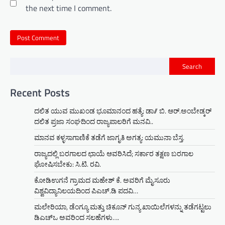
the next time I comment.
Search
Recent Posts
ದಲಿತ ಯುವ ಮುಖಂಡ ಭೂಮಾನಂದ ಹತ್ಯೆ: ಡಾ// ಬಿ. ಆರ್.ಅಂಬೇಡ್ಕರ್
ದಲಿತ ಪ್ರಜಾ ಸಂಘದಿಂದ ರಾಜ್ಯಪಾಲರಿಗೆ ಮನವಿ..
ಮಾನವ ಕಳ್ಳಸಾಗಾಣಿಕೆ ತಡೆಗೆ ಜಾಗೃತಿ ಅಗತ್ಯ: ಯಮುನಾ ಬೆಸ್ತ.
ರಾಜ್ಯದಲ್ಲಿ ಬರಗಾಲದ ಛಾಯೆ ಆವರಿಸಿದೆ; ಸರ್ಕಾರ ತಕ್ಷಣ ಬರಗಾಲ
ಘೋಷಿಸಬೇಕು: ಸಿ.ಟಿ. ರವಿ.
ಕೋಡಿಉಗನೆ ಗ್ರಾಮದ ಮಹೇಶ್ ಕೆ. ಅವರಿಗೆ ಮೈಸೂರು
ವಿಶ್ವವಿದ್ಯಾನಿಲಯದಿಂದ ಪಿಎಚ್.ಡಿ ಪದವಿ…
ಮಲೇರಿಯಾ, ಡೆಂಗ್ಯೂ ಮತ್ತು ಚಿಕೂನ್ ಗುನ್ಯ ಖಾಯಿಲೆಗಳನ್ನು ತಡೆಗಟ್ಟಲು
ಡಿಎಚ್‌ಒ ಅವರಿಂದ ಸಲಹೆಗಳು….