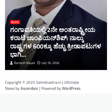
BLOG
ಗಂಗಾವತಿಯಲ್ಲಿ 2ನೇ ಅಂತರಾಷ್ಟ್ರೀಯ
ಕರಾಟೆ ಚಾಂಪಿಯನ್‌ಶಿಪ್: ನಾಲ್ಕು
ರಾಷ್ಟ್ರಗಳ 600ಕ್ಕೂ ಹೆಚ್ಚು ಕ್ರೀಡಾಪಟುಗಳ
ಭಾಗಿ…
Ramesh Nayak
July 16, 2026
Copyright © 2025 Valmikiastra.in | Ultimate
News by
Ascendoor
| Powered by
WordPress
.