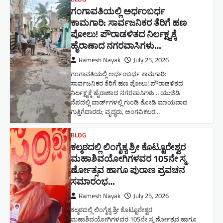
ಗಂಗಾವತಿಯಲ್ಲಿ ಅರ್ಧಂಬರ್ಧ
ಕಾಮಗಾರಿ: ಸಾರ್ವಜನಿಕರ ತೆರಿಗೆ ಹಣ
ಪೋಲು! ಪೌರಾಡಳಿತದ ನಿರ್ಲಕ್ಷ್ಯಕ್ಕೆ
ಹೈರಾಣಾದ ನಗರವಾಸಿಗಳು​…
Ramesh Nayak
July 25, 2026
ಗಂಗಾವತಿಯಲ್ಲಿ ಅರ್ಧಂಬರ್ಧ ಕಾಮಗಾರಿ:
ಸಾರ್ವಜನಿಕರ ತೆರಿಗೆ ಹಣ ಪೋಲು! ಪೌರಾಡಳಿತದ
ನಿರ್ಲಕ್ಷ್ಯಕ್ಕೆ ಹೈರಾಣಾದ ನಗರವಾಸಿಗಳು​… ಯುಜಿಡಿ
ನೆಪದಲ್ಲಿ ವಾರ್ಡ್‌ಗಳಲ್ಲಿ ಗುಂಡಿ ತೋಡಿ ಮಾಯವಾದ
ಗುತ್ತಿಗೆದಾರರು; ವೃದ್ಧರು, ಅಂಗವಿಕಲರ…
BLOG
ಕಲ್ಮಠದಲ್ಲಿ ಲಿಂಗೈಕ್ಯ ಶ್ರೀ ಕೊಟ್ಟೂರೇಶ್ವರ
ಮಹಾಶಿವಯೋಗಿಗಳವರ 105ನೇ ಸ್ಮ
ರ್ಣೋತ್ಸವ ಹಾಗೂ ಪುರಾಣ ಪ್ರವಚನ
ಸಮಾರಂಭ​…
Ramesh Nayak
July 25, 2026
ಕಲ್ಮಠದಲ್ಲಿ ಲಿಂಗೈಕ್ಯ ಶ್ರೀ ಕೊಟ್ಟೂರೇಶ್ವರ
ಮಹಾಶಿವಯೋಗಿಗಳವರ 105ನೇ ಸ್ಮ ರ್ಣೋತ್ಸವ ಹಾಗೂ