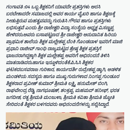
ಗಂಗಾವತಿ :04 ಒಬ್ಬ ಶಿಕ್ಷಕನಿಗೆ ಯಾವದೇ ಪ್ರಶಸ್ತಿಗಳು ಅರಸಿ
ಬರಬೇಕಾದರೇ ಸಮಾಜದಲ್ಲಿ ಅವರ ಕಾರ್ಯ ವೈಖರಿ ಹಾಗೂ ಶಿಕ್ಷಣಕ್ಕೆ
ನೀಡುತ್ತಿರುವ ಮಹತ್ವವವನ್ನು ಗುರುತಿಸಿ ಗೌರವ ಹಾಗೂ ಪ್ರಶಸ್ತಿಗಳು
ಲಭಿಸುತ್ತವೆ ಎಂದು ಶ್ರೀ ರಾಜೇಶ್ವರಿ ವಿದ್ಯಾ ಸಂಸ್ಥೆಯ ಅಧ್ಯಕ್ಷ ವಿ.ಸಣ್ಣಪ್ಪ
ಹೇಳಿದರು.ಅವರು ಬಸಾಪಟ್ಟಣದ ಶ್ರೀ ರಾಜೇಶ್ವರಿ ಅನುದಾನಿತ ಹಿರಿಯ
ಪ್ರಾಥಮಿಕ ಶಾಲೆಯ ಶಿಕ್ಷಕ ಮಲ್ಲೇಶಪ್ಪ ಬೆಂಕಿ ಗೊಂಡಬಾಳ ಇವರಿಗೆ ಮಾಜಿ
ಪ್ರಧಾನಿ ರಾಜೀವ್ ಗಾಂಧಿ ರಾಜ್ಯಮಟ್ಟದ ಶ್ರೇಷ್ಠ ಶಿಕ್ಷಕ ಪ್ರಶಸ್ತಿಗೆ
ಭಾಜನರಾಗಿದ್ದಕ್ಕಾಗಿ ಶಿಕ್ಷಕ ಮಲ್ಲೇಶಪ್ಪ ಅವರಿಗೆ ಅಭಿನಂದನೆ ತಿಳಿಸಿ
ಮಾತನಾಡಿದರು.ಹಾಗೂ ಇನ್ನೂಳಿದಂತೆಕೆ.ಪಿ.ಸಿ.ಸಿ ಶಿಕ್ಷಕರ
ಘಟಕದಬಸವರಾಜ ಗುರಿಕಾರ, ಕಾರ್ಯದರ್ಶಿ ರುದ್ರೇಶಪ್ಪ ಡ್ಯಾಗಿ, ಆಡಳಿತ
ಮಂಡಳಿಯ ಸದಸ್ಯರು ಹಾಗೂ ಮುಖ್ಯ ಗುರುಗಳಾದ ನಿಂಗಪ್ಪ ಗುಂಡೂರ
ಶಿಕ್ಷಕರಾದ ಪ್ರವೀಣ್ ಕುಮಾರ್ ಶ್ರೀಮತಿ ಲಕ್ಷ್ಮಿ, ಹನುಮೇಶ್ ಬಿಂಗಿ,
ರಾಘವೇಂದ್ರ ರೆಡ್ಡಿ, ನಾಗಭೂಷಣ್, ಶಂಕ್ರಪ್ಪ, ಮಹಮದ್ ಹನೀಫ್, ಭರತ
ಜಗದೀಶ, ರತ್ನ ಶ್ರೀಮತಿ ಮಂಜುಳಾ, ಶ್ರೀಮತಿ ಕವಿತಾ ಶ್ರೀಮತಿ ಜ್ಯೋತಿ
ಸೇರಿದಂತೆ ಶಿಕ್ಷಕರ ಬಳಗದವರು ಅಭಿನಂದನೆಗಳನ್ನು ಸಲ್ಲಿಸಿದ್ದಾರೆ.