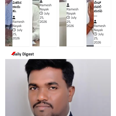
ವಿತರಿಸ
ದೇವ್
Ramesh
ಲಾಯಿ
ನವಲಿ
Nayak
Ramesh
ತು.
ಮನವಿ​
July
Nayak
….
25,
July
Ramesh
2026
25,
Nayak
2026
Ramesh
July
Nayak
25,
July
2026
25,
2026
Daily Digest