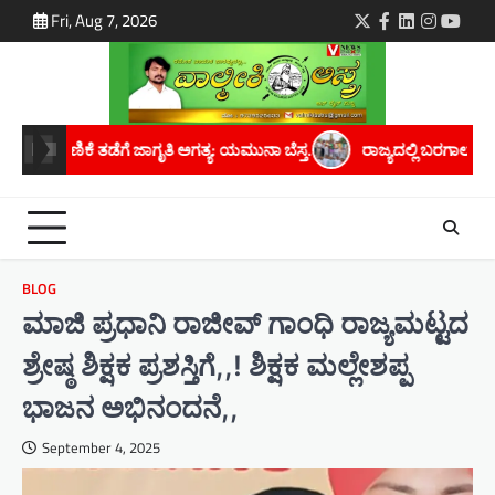
Skip
Fri, Aug 7, 2026
Twitter
Facebook
LinkedIn
Instagra
youtu
to
content
ನಾ ಬೆಸ್ತ.
ರಾಜ್ಯದಲ್ಲಿ ಬರಗಾಲದ ಛಾಯೆ ಆವರಿಸಿದೆ; ಸರ್ಕಾರ ತಕ್ಷಣ ಬರಗಾಲ ಘ
BLOG
ಮಾಜಿ ಪ್ರಧಾನಿ ರಾಜೀವ್ ಗಾಂಧಿ ರಾಜ್ಯಮಟ್ಟದ
ಶ್ರೇಷ್ಠ ಶಿಕ್ಷಕ ಪ್ರಶಸ್ತಿಗೆ,,! ಶಿಕ್ಷಕ ಮಲ್ಲೇಶಪ್ಪ
ಭಾಜನ ಅಭಿನಂದನೆ,,
September 4, 2025