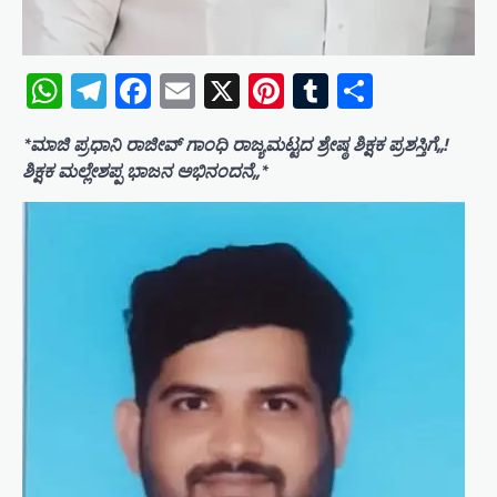
WhatsApp
Telegram
Facebook
Email
X
Pinterest
Tumblr
Share
*ಮಾಜಿ ಪ್ರಧಾನಿ ರಾಜೀವ್ ಗಾಂಧಿ ರಾಜ್ಯಮಟ್ಟದ ಶ್ರೇಷ್ಠ ಶಿಕ್ಷಕ ಪ್ರಶಸ್ತಿಗೆ,,!
ಶಿಕ್ಷಕ ಮಲ್ಲೇಶಪ್ಪ ಭಾಜನ ಅಭಿನಂದನೆ,,*