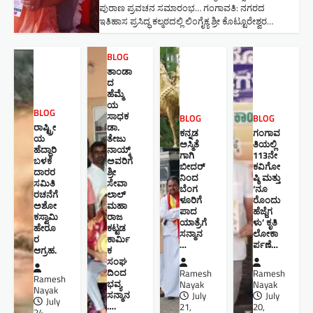
ಪುರಾಣ ಪ್ರವಚನ ಸಮಾರಂಭ​… ಗಂಗಾವತಿ: ನಗರದ
ಇತಿಹಾಸ ಪ್ರಸಿದ್ಧ ಕಲ್ಮಠದಲ್ಲಿ ಲಿಂಗೈಕ್ಯ ಶ್ರೀ ಕೊಟ್ಟೂರೇಶ್ವರ…
BLOG
ತಾಂಡಾ
ದ
ಹೆಮ್ಮೆ
ಯ
BLOG
ಸಾಧಕ
BLOG
BLOG
ರಾಷ್ಟ್ರೀ
ಡಾ.
ಕನ್ನಡ
ಗಂಗಾವ
ಯ
ತೇಜು
ಅಸ್ಮಿತೆ
ತಿಯಲ್ಲಿ
ಹೆದ್ದಾರಿ
ನಾಯ್ಕ್
ಗಾಗಿ
113ನೇ
ಬಳಕೆ
ಅವರಿಗೆ
ಬೀದರ್
ಕವಿಗೋ
ದಾರರ
ಶ್ರೀ
ನಿಂದ
ಷ್ಠಿ ಮತ್ತು
ಸಮಿತಿ
ಸೇವಾ
ಬೆಂಗ
‘ನೂ
ರಚನೆಗೆ
ಲಾಲ್
ಳೂರಿಗೆ
ರೊಂದು
ಅಶೋ
ಮಹಾ
ಪಾದ
ಹೆಜ್ಜೆಗ
ಕಸ್ವಾಮಿ
ರಾಜ
ಯಾತ್ರೆಗೆ
ಳು’ ಕೃತಿ
ಹೇರೂ
ಕಟ್ಟಡ
ಸನ್ಮಾನ
ಲೋಕಾ
ರ
ಕಾರ್ಮಿ
…
ರ್ಪಣೆ…
ಆಗ್ರಹ.
ಕ
ಸಂಘ
ದಿಂದ
Ramesh
Ramesh
Ramesh
ಭವ್ಯ
Nayak
Nayak
Nayak
ಸನ್ಮಾನ
July
July
July
….
21,
20,
24,