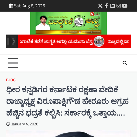
Skip
Sat, Aug 8, 2026
Twitter
Facebook
LinkedIn
Instagra
youtu
to
content
ಗತ್ಯ: ಯಮುನಾ ಬೆಸ್ತ.
ರಾಜ್ಯದಲ್ಲಿ ಬರಗಾಲದ ಛಾಯೆ ಆವರಿಸಿದೆ; ಸರ್ಕಾರ ತಕ್ಷ
BLOG
ಧೀರ ಕನ್ನಡಿಗರ ಕರ್ನಾಟಕ ರಕ್ಷಣಾ ವೇದಿಕೆ
ರಾಜ್ಯಾಧ್ಯಕ್ಷ ವಿರೂಪಾಕ್ಷಿಗೌಡ ಹೇರೂರು ಆಗ್ರಹ
ಹೆಚ್ಚಿನ ಭದ್ರತೆ ಕಲ್ಪಿಸಿ: ಸರ್ಕಾರಕ್ಕೆ ಒತ್ತಾಯ….
January 4, 2026