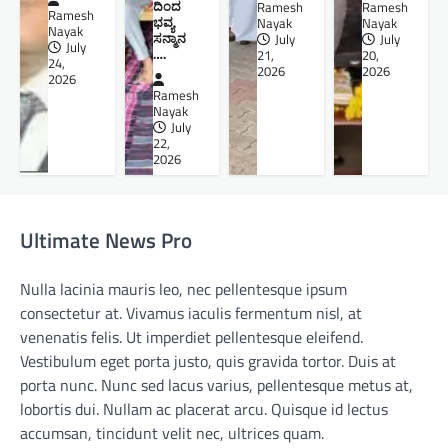
ದಿಂದ
Ramesh
Ramesh
Ramesh
ಭವ್ಯ
Nayak
Nayak
Nayak
ಸನ್ಮಾನ
July
July
July
….
21,
20,
24,
2026
2026
2026
Ramesh
Nayak
July
22,
2026
Ultimate News Pro
Nulla lacinia mauris leo, nec pellentesque ipsum
consectetur at. Vivamus iaculis fermentum nisl, at
venenatis felis. Ut imperdiet pellentesque eleifend.
Vestibulum eget porta justo, quis gravida tortor. Duis at
porta nunc. Nunc sed lacus varius, pellentesque metus at,
lobortis dui. Nullam ac placerat arcu. Quisque id lectus
accumsan, tincidunt velit nec, ultrices quam.