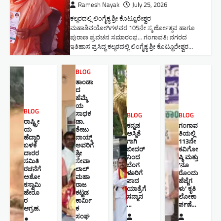
Ramesh Nayak
July 25, 2026
ಕಲ್ಮಠದಲ್ಲಿ ಲಿಂಗೈಕ್ಯ ಶ್ರೀ ಕೊಟ್ಟೂರೇಶ್ವರ
ಮಹಾಶಿವಯೋಗಿಗಳವರ 105ನೇ ಸ್ಮ ರ್ಣೋತ್ಸವ ಹಾಗೂ
ಪುರಾಣ ಪ್ರವಚನ ಸಮಾರಂಭ​… ಗಂಗಾವತಿ: ನಗರದ
ಇತಿಹಾಸ ಪ್ರಸಿದ್ಧ ಕಲ್ಮಠದಲ್ಲಿ ಲಿಂಗೈಕ್ಯ ಶ್ರೀ ಕೊಟ್ಟೂರೇಶ್ವರ…
BLOG
ತಾಂಡಾ
ದ
ಹೆಮ್ಮೆ
ಯ
BLOG
ಸಾಧಕ
BLOG
BLOG
ರಾಷ್ಟ್ರೀ
ಡಾ.
ಕನ್ನಡ
ಗಂಗಾವ
ಯ
ತೇಜು
ಅಸ್ಮಿತೆ
ತಿಯಲ್ಲಿ
ಹೆದ್ದಾರಿ
ನಾಯ್ಕ್
ಗಾಗಿ
113ನೇ
ಬಳಕೆ
ಅವರಿಗೆ
ಬೀದರ್
ಕವಿಗೋ
ದಾರರ
ಶ್ರೀ
ನಿಂದ
ಷ್ಠಿ ಮತ್ತು
ಸಮಿತಿ
ಸೇವಾ
ಬೆಂಗ
‘ನೂ
ರಚನೆಗೆ
ಲಾಲ್
ಳೂರಿಗೆ
ರೊಂದು
ಅಶೋ
ಮಹಾ
ಪಾದ
ಹೆಜ್ಜೆಗ
ಕಸ್ವಾಮಿ
ರಾಜ
ಯಾತ್ರೆಗೆ
ಳು’ ಕೃತಿ
ಹೇರೂ
ಕಟ್ಟಡ
ಸನ್ಮಾನ
ಲೋಕಾ
ರ
ಕಾರ್ಮಿ
…
ರ್ಪಣೆ…
ಆಗ್ರಹ.
ಕ
ಸಂಘ