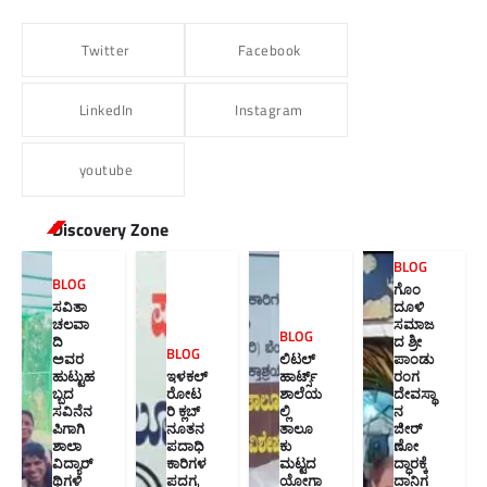
Twitter
Facebook
LinkedIn
Instagram
youtube
Discovery Zone
BLOG
BLOG
ಗೊಂ
ಸವಿತಾ
ದೂಳಿ
ಚಲವಾ
ಸಮಾಜ
BLOG
ದಿ
ದ ಶ್ರೀ
BLOG
ಅವರ
ಲಿಟಲ್
ಪಾಂಡು
ಹುಟ್ಟುಹ
ಇಳಕಲ್
ಹಾರ್ಟ್ಸ್
ರಂಗ
ಬ್ಬದ
ರೋಟ
ಶಾಲೆಯ
ದೇವಸ್ಥಾ
ಸವಿನೆನ
ರಿ ಕ್ಲಬ್
ಲ್ಲಿ
ನ
ಪಿಗಾಗಿ
ನೂತನ‌
ತಾಲೂ
ಜೀರ್
ಶಾಲಾ
ಪದಾಧಿ
ಕು
ಣೋ
ವಿದ್ಯಾರ್
ಕಾರಿಗಳ
ಮಟ್ಟದ
ದ್ಧಾರಕ್ಕೆ
ಥಿಗಳಿ
ಪದಗ್ರ
ಯೋಗಾ
ದಾನಿಗ