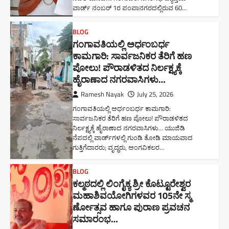
ವಾರ್ಡ್ ನಂಬರ್ 1ರ ಪಂಪಾನಗರದಲ್ಲಿರುವ 60…
BLOG
ಗಂಗಾವತಿಯಲ್ಲಿ ಅರ್ಧಂಬರ್ಧ
ಕಾಮಗಾರಿ: ಸಾರ್ವಜನಿಕರ ತೆರಿಗೆ ಹಣ
ಪೋಲು! ಪೌರಾಡಳಿತದ ನಿರ್ಲಕ್ಷ್ಯಕ್ಕೆ
ಹೈರಾಣಾದ ನಗರವಾಸಿಗಳು​…
Ramesh Nayak
July 25, 2026
ಗಂಗಾವತಿಯಲ್ಲಿ ಅರ್ಧಂಬರ್ಧ ಕಾಮಗಾರಿ:
ಸಾರ್ವಜನಿಕರ ತೆರಿಗೆ ಹಣ ಪೋಲು! ಪೌರಾಡಳಿತದ
ನಿರ್ಲಕ್ಷ್ಯಕ್ಕೆ ಹೈರಾಣಾದ ನಗರವಾಸಿಗಳು​… ಯುಜಿಡಿ
ನೆಪದಲ್ಲಿ ವಾರ್ಡ್‌ಗಳಲ್ಲಿ ಗುಂಡಿ ತೋಡಿ ಮಾಯವಾದ
ಗುತ್ತಿಗೆದಾರರು; ವೃದ್ಧರು, ಅಂಗವಿಕಲರ…
BLOG
ಕಲ್ಮಠದಲ್ಲಿ ಲಿಂಗೈಕ್ಯ ಶ್ರೀ ಕೊಟ್ಟೂರೇಶ್ವರ
ಮಹಾಶಿವಯೋಗಿಗಳವರ 105ನೇ ಸ್ಮ
ರ್ಣೋತ್ಸವ ಹಾಗೂ ಪುರಾಣ ಪ್ರವಚನ
ಸಮಾರಂಭ​…