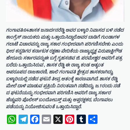
ಗಂಗಾವತಿ:04ಶಾಸಕ ಜನಾರ್ದನರೆಡ್ಡಿ ಅವರ ಬಳ್ಳಾರಿ ನಿವಾಸದ ಬಳಿ ನಡೆದ
ಕಾಂಗ್ರೆಸ್ ನಾಯಕರು ಮತ್ತು ಒತ್ತಾಯಿಸಿದ್ದಾರೆ.ಅವರ ಬಾಡಿಗೆ ಗುಂಡಾಗಳ
ಗಲಾಟೆ ವಿಚಾರವನ್ನು ರಾಜ್ಯ ಸಕಾರ ಗಂಭೀರವಾಗಿ ಪರಿಗಣಿಸಬೇಕು ಎಂದು
ಧೀರ ಕನ್ನಡಿಗರ ಕರ್ನಾಟಕ ರಕ್ಷಣಾ ವೇದಿಕೆಯ ರಾಜ್ಯಾಧ್ಯಕ್ಷ ವಿರುಪಾಕ್ಷಿಗೌಡ
ಹೇರೂರು ಸರ್ಕಾರವನ್ನುಈ ಬಗ್ಗೆ ಗೃಹಸಚಿವ ಜಿ. ಪರಮೇಶ್ವರ ಅವರಿಗೆ ಪತ್ರ
ಬರೆದು ಒತ್ತಾಯಿಸಿರುವ , ಶಾಸಕ ರೆಡ್ಡಿ ಈ ರಾಜ್ಯ ಕಂಡ ಅತ್ಯಂತ
ಅಪರೂಪದ ರಾಜಕಾರಣಿ, ಹಾಲಿ ಗಂಗಾವತಿ ಕ್ಷೇತ್ರದ ಶಾಸಕರಾಗಿದ್ದು,
ಬಳ್ಳಾರಿಯಲ್ಲಿ ನಡೆದ ಘಟನೆ ತೀವ್ರ ಆತಂಕ್ಕೆ ಕಾರಣವಾಗಿದೆ. ಶಾಸಕ ರೆಡ್ಡಿ
ಮೇಲೆ ದಾಳಿ ಮಾಡುವ ಪ್ರಕ್ರಿಯೆ ನಿರಂತವಾಗಿ ನಡೆದಿದ್ದು, ಜ.1ರ೦ದು ನಡೆ
ದ ಘಟನೆಯನ್ನು ಗಂಭೀರವಾಗಿ ಪರಿಗಣಿಸಿ ಅವರಿಗೆ ರಾಜ್ಯ ಸರ್ಕಾರ
ಹೆಚ್ಚುವರಿ ಪೊಲೀಸ್ ಬಂದೋಬಸ್ತ್ ಮತ್ತು ಆಪ್ತರಕ್ಷಕರ, ಬೆಂಗಾವಲು
ಪಡೆಯನ್ನು ನಿಯೋಜಿಸುವಂತೆ ಒತ್ತಾಯಿಸಿದ್ದಾರೆ.
WhatsApp
Telegram
Facebook
Email
X
Pinterest
Tumblr
Share