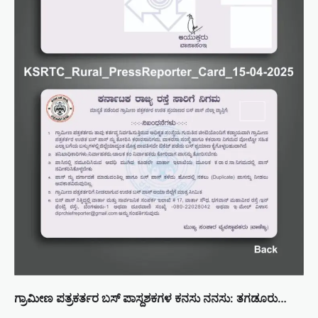
ಗ್ರಾಮೀಣ ಪತ್ರಕರ್ತರ ಬಸ್ ಪಾಸ್ದಶಕಗಳ ಕನಸು ನನಸು: ತಗಡೂರು…