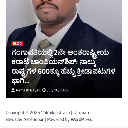
BLOG
ಗಂಗಾವತಿಯಲ್ಲಿ 2ನೇ ಅಂತರಾಷ್ಟ್ರೀಯ
ಕರಾಟೆ ಚಾಂಪಿಯನ್‌ಶಿಪ್: ನಾಲ್ಕು
ರಾಷ್ಟ್ರಗಳ 600ಕ್ಕೂ ಹೆಚ್ಚು ಕ್ರೀಡಾಪಟುಗಳ
ಭಾಗಿ…
Ramesh Nayak
July 16, 2026
Copyright © 2025 Valmikiastra.in | Ultimate
News by
Ascendoor
| Powered by
WordPress
.