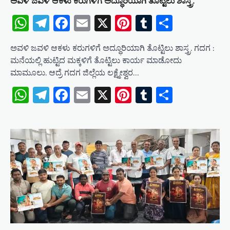
ಅವಳಿ ಜವಳಿ ಆಕಳು ಕರುಗಳಿಗೆ ಅದ್ಧೂರಿಯಾಗಿ ತೊಟ್ಟಿಲು ಶಾಸ್ತ್ರ.
WhatsApp
Telegram
Facebook
Email
X
Pinterest
Tumblr
Share
ಅವಳಿ ಜವಳಿ ಆಕಳು ಕರುಗಳಿಗೆ ಅದ್ಧೂರಿಯಾಗಿ ತೊಟ್ಟಿಲು ಶಾಸ್ತ್ರ. ಗದಗ :
ಮನೆಯಲ್ಲಿ ಹುಟ್ಟಿದ ಮಕ್ಕಳಿಗೆ ತೊಟ್ಟಿಲು ಕಾರ್ಯ ಮಾಡೋದು
ಮಾಮೂಲು. ಆದ್ರೆ ಗದಗ ಜಿಲ್ಲೆಯ ಲಕ್ಷ್ಮೇಶ್ವರ…
WhatsApp
Telegram
Facebook
Email
X
Pinterest
Tumblr
Share