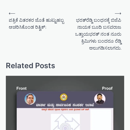
P
⟵
⟶
o
ಪತ್ರಿಕೆ ವಿತರಕರ ಜೊತೆ ಹುಟ್ಟುಹಬ್ಬ
ಭರತ್‌ರೆಡ್ಡಿ ಬಂಧನಕ್ಕೆ ಬಿಜೆಪಿ
ಆಚರಿಸಿಕೊಂಡ ರಿತ್ವಿಕ್:
ನಾಯಕ ಬೂದಿ ಬಸವರಾಜ
s
ಒತ್ತಾಯಭರತ್‌ ನಂತ ನೂರು
t
ಕ್ರಿಮಿಗಳು ಬಂದರೂ ರೆಡ್ಡಿ
n
ಅಲುಗಡಿಸಲಾಗದು.
a
v
Related Posts
i
g
a
t
i
o
n