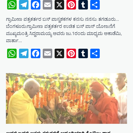
WhatsApp
Telegram
Facebook
Email
X
Pinterest
Tumblr
Share
ಗ್ರಾಮೀಣ ಪತ್ರಕರ್ತರ ಬಸ್ ಪಾಸ್ದಶಕಗಳ ಕನಸು ನನಸು: ತಗಡೂರು…
ಬೆಂಗಳೂರು:ಗ್ರಾಮೀಣ ಪತ್ರಕರ್ತರ ಉಚಿತ ಬಸ್ ಪಾಸ್ ಯೋಜನೆಗೆ
ಮುಖ್ಯಮಂತ್ರಿ ಸಿದ್ದರಾಮಯ್ಯ ಅವರು ಜು.1ರಂದು ಮಾಧ್ಯಮ ಅಕಾಡೆಮಿ,
ವಾರ್ತಾ…
WhatsApp
Telegram
Facebook
Email
X
Pinterest
Tumblr
Share