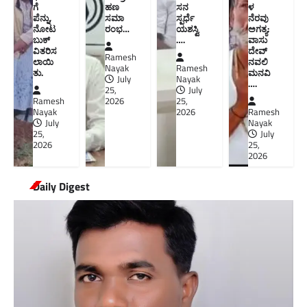
ಗೆ
ಹಣ
ಸನ
ಳ
ಪೆನ್ನು,
ಸಮಾ
ಸ್ಪರ್ಧೆ
ನೆರವು
ನೋಟ
ರಂಭ…
ಯಶಸ್ವಿ
ಅಗತ್ಯ:
ಬುಕ್
….
ವಾಸು
ವಿತರಿಸ
ದೇವ್
Ramesh
ಲಾಯಿ
ನವಲಿ
Nayak
Ramesh
ತು.
ಮನವಿ​
July
Nayak
….
25,
July
Ramesh
2026
25,
Nayak
2026
Ramesh
July
Nayak
25,
July
2026
25,
2026
Daily Digest