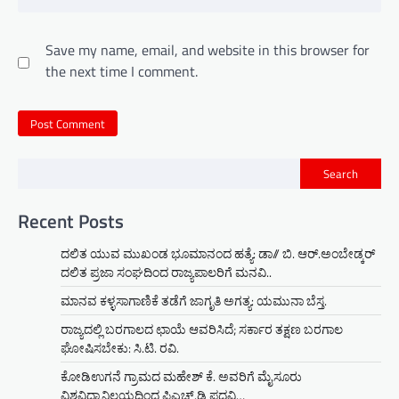
Save my name, email, and website in this browser for
the next time I comment.
Search
Recent Posts
ದಲಿತ ಯುವ ಮುಖಂಡ ಭೂಮಾನಂದ ಹತ್ಯೆ: ಡಾ// ಬಿ. ಆರ್.ಅಂಬೇಡ್ಕರ್
ದಲಿತ ಪ್ರಜಾ ಸಂಘದಿಂದ ರಾಜ್ಯಪಾಲರಿಗೆ ಮನವಿ..
ಮಾನವ ಕಳ್ಳಸಾಗಾಣಿಕೆ ತಡೆಗೆ ಜಾಗೃತಿ ಅಗತ್ಯ: ಯಮುನಾ ಬೆಸ್ತ.
ರಾಜ್ಯದಲ್ಲಿ ಬರಗಾಲದ ಛಾಯೆ ಆವರಿಸಿದೆ; ಸರ್ಕಾರ ತಕ್ಷಣ ಬರಗಾಲ
ಘೋಷಿಸಬೇಕು: ಸಿ.ಟಿ. ರವಿ.
ಕೋಡಿಉಗನೆ ಗ್ರಾಮದ ಮಹೇಶ್ ಕೆ. ಅವರಿಗೆ ಮೈಸೂರು
ವಿಶ್ವವಿದ್ಯಾನಿಲಯದಿಂದ ಪಿಎಚ್.ಡಿ ಪದವಿ…