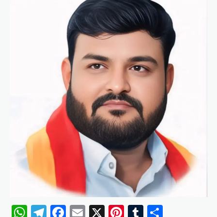
WhatsApp
Telegram
Facebook
Email
X
Pinterest
Tumblr
Share