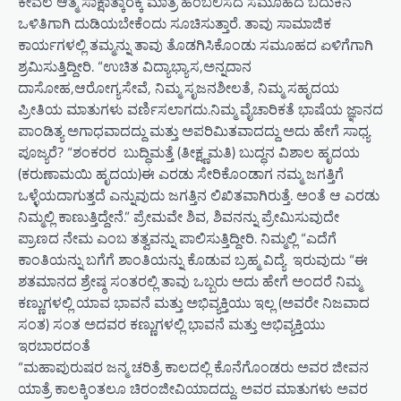
ಕೇವಲ ಆತ್ಮ ಸಾಕ್ಷಾತ್ಕಾರಕ್ಕೆ ಮಾತ್ರ ಹಂಬಲಿಸದೆ ಸಮೂಹದ ಬದುಕಿನ
ಒಳಿತಿಗಾಗಿ ದುಡಿಯಬೇಕೆಂದು ಸೂಚಿಸುತ್ತಾರೆ. ತಾವು ಸಾಮಾಜಿಕ
ಕಾರ್ಯಗಳಲ್ಲಿ ತಮ್ಮನ್ನು ತಾವು ತೊಡಗಿಸಿಕೊಂಡು ಸಮೂಹದ ಏಳಿಗೆಗಾಗಿ
ಶ್ರಮಿಸುತ್ತಿದ್ದೀರಿ. “ಉಚಿತ ವಿದ್ಯಾಭ್ಯಾಸ,ಅನ್ನದಾನ
ದಾಸೋಹ,ಆರೋಗ್ಯಸೇವೆ, ನಿಮ್ಮ ಸೃಜನಶೀಲತೆ, ನಿಮ್ಮ ಸಹೃದಯ
ಪ್ರೀತಿಯ ಮಾತುಗಳು ವರ್ಣಿಸಲಾಗದು.ನಿಮ್ಮ ವೈಚಾರಿಕತೆ ಭಾಷೆಯ ಜ್ಞಾನದ
ಪಾಂಡಿತ್ಯ ಅಗಾಧವಾದದ್ದು ಮತ್ತು ಅಪರಿಮಿತವಾದದ್ದು ಅದು ಹೇಗೆ ಸಾಧ್ಯ
ಪೂಜ್ಯರೆ? “ಶಂಕರರ ಬುದ್ಧಿಮತ್ತೆ (ತೀಕ್ಷ್ಣಮತಿ) ಬುದ್ಧನ ವಿಶಾಲ ಹೃದಯ
(ಕರುಣಾಮಯಿ ಹೃದಯ)ಈ ಎರಡು ಸೇರಿಕೊಂಡಾಗ ನಮ್ಮ ಜಗತ್ತಿಗೆ
ಒಳ್ಳೆಯದಾಗುತ್ತದೆ ಎನ್ನುವುದು ಜಗತ್ತಿನ ಲಿಖಿತವಾಗಿರುತ್ತೆ. ಅಂತೆ ಆ ಎರಡು
ನಿಮ್ಮಲ್ಲಿ ಕಾಣುತ್ತಿದ್ದೇನೆ.” ಪ್ರೇಮವೇ ಶಿವ, ಶಿವನನ್ನು ಪ್ರೇಮಿಸುವುದೇ
ಪ್ರಾಣದ ನೇಮ ಎಂಬ ತತ್ವವನ್ನು ಪಾಲಿಸುತ್ತಿದ್ದೀರಿ. ನಿಮ್ಮಲ್ಲಿ “ಎದೆಗೆ
ಕಾಂತಿಯನ್ನು ಬಗೆಗೆ ಶಾಂತಿಯನ್ನು ಕೊಡುವ ಬ್ರಹ್ಮ ವಿದ್ಯೆ ಇರುವುದು “ಈ
ಶತಮಾನದ ಶ್ರೇಷ್ಠ ಸಂತರಲ್ಲಿ ತಾವು ಒಬ್ಬರು ಅದು ಹೇಗೆ ಅಂದರೆ ನಿಮ್ಮ
ಕಣ್ಣುಗಳಲ್ಲಿ ಯಾವ ಭಾವನೆ ಮತ್ತು ಅಭಿವ್ಯಕ್ತಿಯು ಇಲ್ಲ (ಅವರೇ ನಿಜವಾದ
ಸಂತ) ಸಂತ ಅದವರ ಕಣ್ಣುಗಳಲ್ಲಿ ಭಾವನೆ ಮತ್ತು ಅಭಿವ್ಯಕ್ತಿಯು
ಇರಬಾರದಂತೆ
“ಮಹಾಪುರುಷರ ಜನ್ಮ ಚರಿತ್ರೆ ಕಾಲದಲ್ಲಿ ಕೊನೆಗೊಂಡರು ಅವರ ಜೀವನ
ಯಾತ್ರೆ ಕಾಲಕ್ಕಿಂತಲೂ ಚಿರಂಜೀವಿಯಾದದ್ದು. ಅವರ ಮಾತುಗಳು ಅವರ