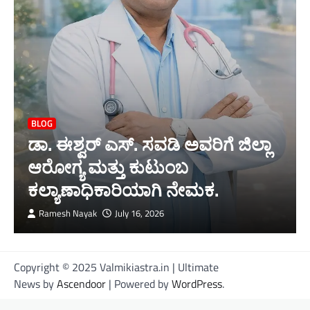
BLOG
ಡಾ. ಈಶ್ವರ್ ಎಸ್. ಸವಡಿ ಅವರಿಗೆ ಜಿಲ್ಲಾ
ಆರೋಗ್ಯ ಮತ್ತು ಕುಟುಂಬ
ಕಲ್ಯಾಣಾಧಿಕಾರಿಯಾಗಿ ನೇಮಕ.
Ramesh Nayak
July 16, 2026
Copyright © 2025 Valmikiastra.in | Ultimate
News by
Ascendoor
| Powered by
WordPress
.