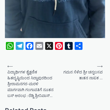
WhatsApp
Telegram
Facebook
Email
X
Pinterest
Tumblr
Share
P
⟵
⟶
o
ವಿದ್ಯಾರ್ಥಿಗಳ ಶೈಕ್ಷಣಿಕ
ಗಮನ ಸೆಳೆದ ಶ್ರೀ ಚನ್ನಬಸವ
ಹಿತದೃಷ್ಠಿಯಿಂದ ಸಿದ್ದಾಪುರದಿಂದ
ತಾತನ ನಾಟಕ …
s
ಶ್ರೀರಾಮನಗರ-ಮರಳಿ
t
ಮಾರ್ಗವಾಗಿ ಗಂಗಾವತಿಗೆ ನೂತನ
n
ಬಸ್ ಆರಂಭ : ರೆಡ್ಡಿ ಶ್ರೀನಿವಾಸ್…
a
v