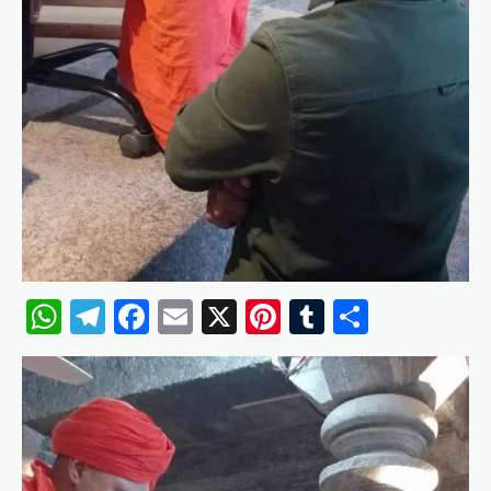
WhatsApp
Telegram
Facebook
Email
X
Pinterest
Tumblr
Share