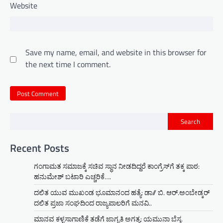
Website
Save my name, email, and website in this browser for
the next time I comment.
Search
Recent Posts
ಗಂಗಾಮತ ಸಮಾಜಕ್ಕೆ ಸಚಿವ ಸ್ಥಾನ ನೀಡದಿದ್ದರೆ ಕಾಂಗ್ರೆಸ್‌ಗೆ ತಕ್ಕ ಪಾಠ:
ಹನುಮೇಶ್ ಬಟಾರಿ ಎಚ್ಚರಿಕೆ….
ದಲಿತ ಯುವ ಮುಖಂಡ ಭೂಮಾನಂದ ಹತ್ಯೆ: ಡಾ// ಬಿ. ಆರ್.ಅಂಬೇಡ್ಕರ್
ದಲಿತ ಪ್ರಜಾ ಸಂಘದಿಂದ ರಾಜ್ಯಪಾಲರಿಗೆ ಮನವಿ..
ಮಾನವ ಕಳ್ಳಸಾಗಾಣಿಕೆ ತಡೆಗೆ ಜಾಗೃತಿ ಅಗತ್ಯ: ಯಮುನಾ ಬೆಸ್ತ.