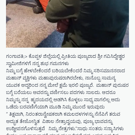
ಗಂಗಾವತಿ;> ಕೊಪ್ಪಳ ಜಿಲ್ಲೆಯಲ್ಲಿ ಪ್ರೀತಿಯ ಪೂಜ್ಯರಾದ ಶ್ರೀ ಗವಿಸಿದ್ದೇಶ್ವರ
ಸ್ವಾಮೀಜಿಗಳಿಗೆ ನನ್ನ ಶುಭ ಗಮನಗಳು
ನಿಮ್ಮ ಬಗ್ಗೆ ಹೇಳಬೇಕೆಂದರೆ ಬರಿಯಬೇಕೆಂದರೆ ನಿಮ್ಮ ಸರಿಸಮಾನನರಾದ
ಮಹಾನ್ ವ್ಯಕ್ತಿಗಳು ಮಹಾಪುರುಷರಾಗಿರಬೇಕು, ನಾನೊಬ್ಬ ಸಾಮನ್ಯ
ಯುವಕ ಆದ್ದರಿಂದ ನನ್ನ ಮೇಲೆ ಕ್ಷಮೆ ಇರಲಿ ಪೂಜ್ಯರೆ. ಮಹಾನ್ ಪುರುಷರ
ಬಗ್ಗೆ ಬರೆಯಲು ಅವರನ್ನು ವರ್ಣಿಸಲು ಪದಗಳು ಸಾಲದು. ಆದರೂ
ನಿಮ್ಮನ್ನು ನನ್ನ ಹೃದಯದಲ್ಲಿ ಅಡಗಿಸಿ ಕೊಳ್ಳಲು ಸಾಧ್ಯ ವಾಗಲಿಲ್ಲ ಅದು
ಒಡೆದು ಬರವಣಿಗೆಯಾಗಿ ಮೂಡಿ ನಿಮ್ಮ ಮುಂದೆ ಇರುವುದು
” ತಿಕ್ಷವಾಗಿ, ನಿರಂತರಾನ್ವೇಷಕರಾಗಿ ಕಮಲದಳಗಳನ್ನು ನೆನೆಪಿಗೆ ತರುವ
ಅದ್ಭುತ ತೇಜೋನ್ವಿತ ವಿಶಾಲ ನೇತ್ರಾದ್ವಯವು, ಪೂಜ್ಯ ಭಾವವನ್ನು
ಉದ್ದೀಪನಗೊಳಿಸುತ್ತವೆ ನಿಮ್ಮ ನೇತ್ರಗಳು.”ಸಾಧು ಸಂತರು ಸನ್ಯಾಸಿಗಳು