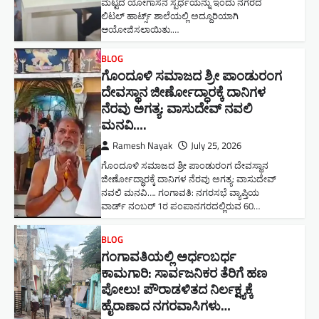
ಮಟ್ಟದ ಯೋಗಾಸನ ಸ್ಪರ್ಧೆಯನ್ನು ಇಂದು ನಗರದ
ಲಿಟಲ್ ಹಾರ್ಟ್ಸ್ ಶಾಲೆಯಲ್ಲಿ ಅದ್ದೂರಿಯಾಗಿ
ಆಯೋಜಿಸಲಾಯಿತು.…
BLOG
ಗೊಂದೂಳಿ ಸಮಾಜದ ಶ್ರೀ ಪಾಂಡುರಂಗ
ದೇವಸ್ಥಾನ ಜೀರ್ಣೋದ್ಧಾರಕ್ಕೆ ದಾನಿಗಳ
ನೆರವು ಅಗತ್ಯ: ವಾಸುದೇವ್ ನವಲಿ
ಮನವಿ​….
Ramesh Nayak
July 25, 2026
ಗೊಂದೂಳಿ ಸಮಾಜದ ಶ್ರೀ ಪಾಂಡುರಂಗ ದೇವಸ್ಥಾನ
ಜೀರ್ಣೋದ್ಧಾರಕ್ಕೆ ದಾನಿಗಳ ನೆರವು ಅಗತ್ಯ: ವಾಸುದೇವ್
ನವಲಿ ಮನವಿ​…. ಗಂಗಾವತಿ: ​ನಗರಸಭೆ ವ್ಯಾಪ್ತಿಯ
ವಾರ್ಡ್ ನಂಬರ್ 1ರ ಪಂಪಾನಗರದಲ್ಲಿರುವ 60…
BLOG
ಗಂಗಾವತಿಯಲ್ಲಿ ಅರ್ಧಂಬರ್ಧ
ಕಾಮಗಾರಿ: ಸಾರ್ವಜನಿಕರ ತೆರಿಗೆ ಹಣ
ಪೋಲು! ಪೌರಾಡಳಿತದ ನಿರ್ಲಕ್ಷ್ಯಕ್ಕೆ
ಹೈರಾಣಾದ ನಗರವಾಸಿಗಳು​…