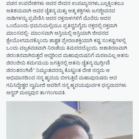
ವಚನ ಉಪದೇಶಗಳು ಅವರ ಜೀವನ ಉಪಖ್ಯಾನಗಳು,ಎಲ್ಲಕ್ಕಿಂತಲೂ
ಅತಿಶಯವಾಗಿ ಅವರ ಚೈತನ್ಯ ಮತ್ತು ಆತ್ಮ ಶಕ್ತಿಗಳು ಜಗಜ್ಜೀವನದ
ನಾಡಿಗಳನ್ನು ಪ್ರವೇಶಿಸಿ ಅದರ ರಕ್ತನಾಳಗಳಿಗೆ ಮೊರೆದು ಅದರ
ಒಂದೊಂದು ಧಮನಿಯಲ್ಲಿಯೂ ಪ್ರತಿದ್ವನಿಗೈದು ರಕ್ತದಲ್ಲಿ ರಕ್ತವಾಗಿ
ಮಾಂಸದಲ್ಲಿ- ಮಾಂಸವಾಗಿ ಅಸ್ತಿಯಲ್ಲಿ ಅಸ್ತಿಯಾಗಿ ಜೀವನದ
ಶ್ರೇಯೋಗಮನಕ್ಕೊಂದು ಶಾಶ್ವತ ಪ್ರೇರಣಶಕ್ತಿಯಾಗಿ ಕಷ್ಟ ಸಂಕಷ್ಟಗಳಲ್ಲಿ
ಒಂದು ವಜ್ರಕವಚವಾಗಿ ನಿರಾಶೆಯ ತಿಮರದಲ್ಲೊಂದು. ಆಶಾಕಿರಣವಾಗಿ
ಚಿರಂತನವಾಗಿರುತ್ತದೆ ಆದ್ದರಿಂದ ಮಹಾಪುರುಷನಿಗೆ ಮರಣವಿಲ್ಲ ಆತನು
ಚಿರಂಜೀವಿ ಕರ್ಮಮಯ ಜಗತ್ತಿನಲ್ಲಿ ಆತನು ಚೈತನ್ಯ ಝರ್ರ್ರಿಣಿ
ಚಿರಂತರಂಗಿಣಿ” ನಿಮ್ಮಂತವರನ್ನು ಕೊಟ್ಟಂತ ದೇಶ ನನ್ನದು ಆ
ಅಭಿಮಾನದಿಂದ ನನ್ನ ಹೃದಯ ಬೀಗುತ್ತಿದೆ ಮಹಾಪುರುಷರು ಆದ
ಗವಿಸಿದ್ದೇಶ್ವರ ಸ್ವಾಮೀಜಿ ಅವರಿಗೆ ನನ್ನ ಹೃದಯಪೂರ್ವಕ ಧನ್ಯವಾದಗಳು
ಅನ್ವರ್ ಮಲ್ಲಾಪುರ ತಾ/ಗಂಗಾವತಿ.