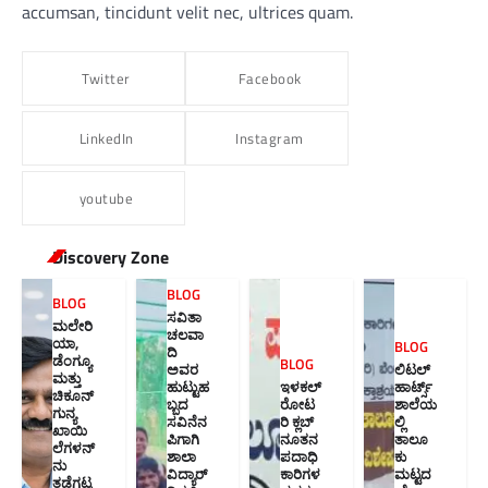
accumsan, tincidunt velit nec, ultrices quam.
Twitter
Facebook
LinkedIn
Instagram
youtube
Discovery Zone
BLOG
BLOG
ಸವಿತಾ
ಮಲೇರಿ
ಚಲವಾ
ಯಾ,
BLOG
ದಿ
ಡೆಂಗ್ಯೂ
BLOG
ಅವರ
ಲಿಟಲ್
ಮತ್ತು
ಹುಟ್ಟುಹ
ಇಳಕಲ್
ಹಾರ್ಟ್ಸ್
ಚಿಕೂನ್
ಬ್ಬದ
ರೋಟ
ಶಾಲೆಯ
ಗುನ್ಯ
ಸವಿನೆನ
ರಿ ಕ್ಲಬ್
ಲ್ಲಿ
ಖಾಯಿ
ಪಿಗಾಗಿ
ನೂತನ‌
ತಾಲೂ
ಲೆಗಳನ್
ಶಾಲಾ
ಪದಾಧಿ
ಕು
ನು
ವಿದ್ಯಾರ್
ಕಾರಿಗಳ
ಮಟ್ಟದ
ತಡೆಗಟ್ಟ