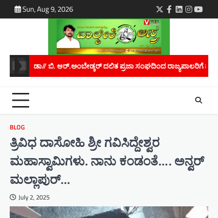
Skip
Sun, Aug 9, 2026
Twitter
Facebook
LinkedIn
Instagra
youtu
to
content
ಜಾ ಸಂಘದಿಂದ ರಾಜ್ಯಪಾಲರಿಗೆ ಮನವಿ..
ಮಾನವ ಕಳ್ಳಸಾಗಾಣಿಕೆ ತಡೆಗೆ ಜಾಗೃತಿ 
BLOG
ತ್ರಿವಿಧ ದಾಸೋಹಿ ಶ್ರೀ ಗವಿಸಿದ್ದೇಶ್ವರ
ಮಹಾಸ್ವಾಮಿಗಳು. ನಾನು ಕಂಡಂತೆ…. ಅನ್ವರ್
ಮಲ್ಲಾಪುರ್…
July 2, 2025