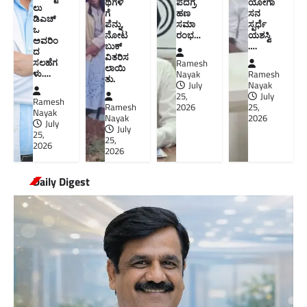
ಥಿಗಳಿ
ಪದಗ್ರ
ಯೋಗಾ
ಲು
ಗೆ
ಹಣ
ಸನ
ಡಿಎಚ್‌
ಪೆನ್ನು,
ಸಮಾ
ಸ್ಪರ್ಧೆ
ಒ
ನೋಟ
ರಂಭ…
ಯಶಸ್ವಿ
ಅವರಿಂ
ಬುಕ್
….
ದ
ವಿತರಿಸ
ಸಲಹೆಗ
Ramesh
ಲಾಯಿ
ಳು….
Nayak
Ramesh
ತು.
July
Nayak
25,
July
Ramesh
Ramesh
2026
25,
Nayak
Nayak
2026
July
July
25,
25,
2026
2026
Daily Digest