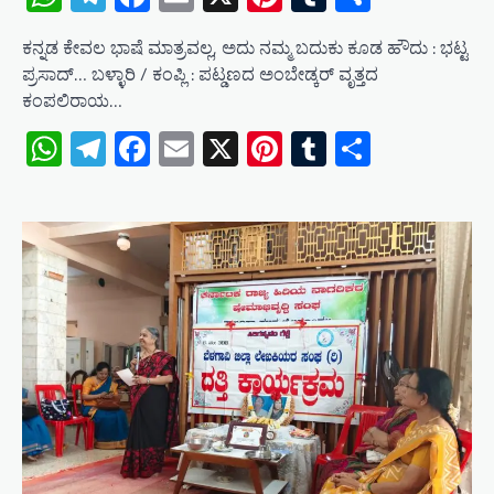
ಕನ್ನಡ ಕೇವಲ ಭಾಷೆ ಮಾತ್ರವಲ್ಲ, ಅದು ನಮ್ಮ ಬದುಕು ಕೂಡ ಹೌದು : ಭಟ್ಟ
ಪ್ರಸಾದ್… ಬಳ್ಳಾರಿ / ಕಂಪ್ಲಿ : ಪಟ್ಡಣದ ಅಂಬೇಡ್ಕರ್ ವೃತ್ತದ
ಕಂಪಲಿರಾಯ…
WhatsApp
Telegram
Facebook
Email
X
Pinterest
Tumblr
Share