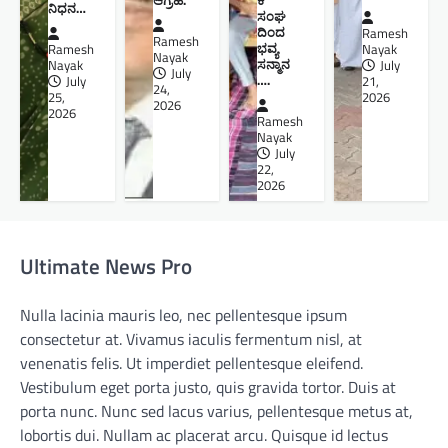
ನಿಧನ…
ಸಂಘ
ದಿಂದ
Ramesh
Ramesh
ಭವ್ಯ
Ramesh
Nayak
Nayak
ಸನ್ಮಾನ
Nayak
July
July
….
July
21,
24,
25,
2026
2026
2026
Ramesh
Nayak
July
22,
2026
Ultimate News Pro
Nulla lacinia mauris leo, nec pellentesque ipsum
consectetur at. Vivamus iaculis fermentum nisl, at
venenatis felis. Ut imperdiet pellentesque eleifend.
Vestibulum eget porta justo, quis gravida tortor. Duis at
porta nunc. Nunc sed lacus varius, pellentesque metus at,
lobortis dui. Nullam ac placerat arcu. Quisque id lectus