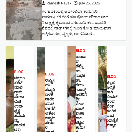
Ramesh Nayak
July 25, 2026
ಗಂಗಾವತಿಯಲ್ಲಿ ಅರ್ಧಂಬರ್ಧ ಕಾಮಗಾರಿ:
ಸಾರ್ವಜನಿಕರ ತೆರಿಗೆ ಹಣ ಪೋಲು! ಪೌರಾಡಳಿತದ
ನಿರ್ಲಕ್ಷ್ಯಕ್ಕೆ ಹೈರಾಣಾದ ನಗರವಾಸಿಗಳು​… ಯುಜಿಡಿ
ನೆಪದಲ್ಲಿ ವಾರ್ಡ್‌ಗಳಲ್ಲಿ ಗುಂಡಿ ತೋಡಿ ಮಾಯವಾದ
ಗುತ್ತಿಗೆದಾರರು; ವೃದ್ಧರು, ಅಂಗವಿಕಲರ…
BLOG
ತಾಂಡಾ
ದ
ಹೆಮ್ಮೆ
ಯ
BLOG
BLOG
ಸಾಧಕ
BLOG
ಚಿಕ್ಕಜಂ
ರಾಷ್ಟ್ರೀ
ಡಾ.
ತಕಲ್
ಕನ್ನಡ
ಯ
ತೇಜು
ಮಾಜಿ
ಅಸ್ಮಿತೆ
ಹೆದ್ದಾರಿ
ನಾಯ್ಕ್
ಗ್ರಾಮ
ಗಾಗಿ
ಬಳಕೆ
ಅವರಿಗೆ
ಪಂಚಾ
ಬೀದರ್
ದಾರರ
ಶ್ರೀ
ಯಿತಿ
ನಿಂದ
ಸಮಿತಿ
ಸೇವಾ
ಉಪಾ
ಬೆಂಗ
ರಚನೆಗೆ
ಲಾಲ್
ಧ್ಯಕ್ಷೆ
ಳೂರಿಗೆ
ಅಶೋ
ಮಹಾ
ಹನುಮ
ಪಾದ
ಕಸ್ವಾಮಿ
ರಾಜ
ಮ್ಮ
ಯಾತ್ರೆಗೆ
ಹೇರೂ
ಕಟ್ಟಡ
ನಾಯಕ
ಸನ್ಮಾನ
ರ
ಕಾರ್ಮಿ
(47)
…
ಆಗ್ರಹ.
ಕ