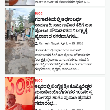
ವಾರ್ಡ್ ನಂಬರ್ 1ರ ಪಂಪಾನಗರದಲ್ಲಿರುವ 60…
BLOG
ಗಂಗಾವತಿಯಲ್ಲಿ ಅರ್ಧಂಬರ್ಧ
ಕಾಮಗಾರಿ: ಸಾರ್ವಜನಿಕರ ತೆರಿಗೆ ಹಣ
ಪೋಲು! ಪೌರಾಡಳಿತದ ನಿರ್ಲಕ್ಷ್ಯಕ್ಕೆ
ಹೈರಾಣಾದ ನಗರವಾಸಿಗಳು​…
Ramesh Nayak
July 25, 2026
ಗಂಗಾವತಿಯಲ್ಲಿ ಅರ್ಧಂಬರ್ಧ ಕಾಮಗಾರಿ:
ಸಾರ್ವಜನಿಕರ ತೆರಿಗೆ ಹಣ ಪೋಲು! ಪೌರಾಡಳಿತದ
ನಿರ್ಲಕ್ಷ್ಯಕ್ಕೆ ಹೈರಾಣಾದ ನಗರವಾಸಿಗಳು​… ಯುಜಿಡಿ
ನೆಪದಲ್ಲಿ ವಾರ್ಡ್‌ಗಳಲ್ಲಿ ಗುಂಡಿ ತೋಡಿ ಮಾಯವಾದ
ಗುತ್ತಿಗೆದಾರರು; ವೃದ್ಧರು, ಅಂಗವಿಕಲರ…
BLOG
ಕಲ್ಮಠದಲ್ಲಿ ಲಿಂಗೈಕ್ಯ ಶ್ರೀ ಕೊಟ್ಟೂರೇಶ್ವರ
ಮಹಾಶಿವಯೋಗಿಗಳವರ 105ನೇ ಸ್ಮ
ರ್ಣೋತ್ಸವ ಹಾಗೂ ಪುರಾಣ ಪ್ರವಚನ
ಸಮಾರಂಭ​…