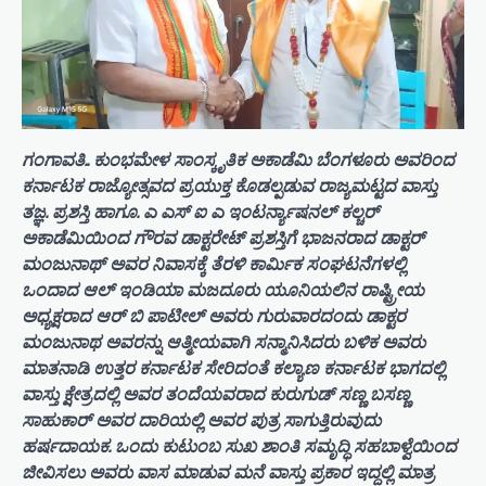
ಗಂಗಾವತಿ.. ಕುಂಭಮೇಳ ಸಾಂಸ್ಕೃತಿಕ ಅಕಾಡೆಮಿ ಬೆಂಗಳೂರು ಅವರಿಂದ
ಕರ್ನಾಟಕ ರಾಜ್ಯೋತ್ಸವದ ಪ್ರಯುಕ್ತ ಕೊಡಲ್ಪಡುವ ರಾಜ್ಯಮಟ್ಟದ ವಾಸ್ತು
ತಜ್ಞ. ಪ್ರಶಸ್ತಿ ಹಾಗೂ. ಎ ಎಸ್ ಐ ಎ ಇಂಟರ್ನ್ಯಾಷನಲ್ ಕಲ್ಚರ್
ಅಕಾಡೆಮಿಯಿಂದ ಗೌರವ ಡಾಕ್ಟರೇಟ್ ಪ್ರಶಸ್ತಿಗೆ ಭಾಜನರಾದ ಡಾಕ್ಟರ್
ಮಂಜುನಾಥ್ ಅವರ ನಿವಾಸಕ್ಕೆ ತೆರಳಿ ಕಾರ್ಮಿಕ ಸಂಘಟನೆಗಳಲ್ಲಿ
ಒಂದಾದ ಆಲ್ ಇಂಡಿಯಾ ಮಜದೂರು ಯೂನಿಯಲಿನ ರಾಷ್ಟ್ರೀಯ
ಅಧ್ಯಕ್ಷರಾದ ಆರ್ ಬಿ ಪಾಟೀಲ್ ಅವರು ಗುರುವಾರದಂದು ಡಾಕ್ಟರ
ಮಂಜುನಾಥ ಅವರನ್ನು ಆತ್ಮೀಯವಾಗಿ ಸನ್ಮಾನಿಸಿದರು ಬಳಿಕ ಅವರು
ಮಾತನಾಡಿ ಉತ್ತರ ಕರ್ನಾಟಕ ಸೇರಿದಂತೆ ಕಲ್ಯಾಣ ಕರ್ನಾಟಕ ಭಾಗದಲ್ಲಿ
ವಾಸ್ತು ಕ್ಷೇತ್ರದಲ್ಲಿ ಅವರ ತಂದೆಯವರಾದ ಕುರುಗುಡ್ ಸಣ್ಣ ಬಸಣ್ಣ
ಸಾಹುಕಾರ್ ಅವರ ದಾರಿಯಲ್ಲಿ ಅವರ ಪುತ್ರ ಸಾಗುತ್ತಿರುವುದು
ಹರ್ಷದಾಯಕ. ಒಂದು ಕುಟುಂಬ ಸುಖ ಶಾಂತಿ ಸಮೃದ್ಧಿ ಸಹಬಾಳ್ವೆಯಿಂದ
ಜೀವಿಸಲು ಅವರು ವಾಸ ಮಾಡುವ ಮನೆ ವಾಸ್ತು ಪ್ರಕಾರ ಇದ್ದಲ್ಲಿ ಮಾತ್ರ