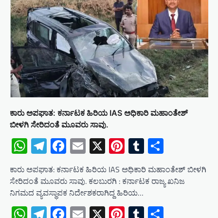
ಕಾರು ಅಪಘಾತ: ಕರ್ನಾಟಕ ಹಿರಿಯ IAS ಅಧಿಕಾರಿ ಮಹಾಂತೇಶ್
ಬೀಳಗಿ ಸೇರಿದಂತೆ ಮೂವರು ಸಾವು.
WhatsApp
Telegram
Facebook
Email
X
Pinterest
Tumblr
Share
ಕಾರು ಅಪಘಾತ: ಕರ್ನಾಟಕ ಹಿರಿಯ IAS ಅಧಿಕಾರಿ ಮಹಾಂತೇಶ್ ಬೀಳಗಿ
ಸೇರಿದಂತೆ ಮೂವರು ಸಾವು. ಕಲಬುರಗಿ : ಕರ್ನಾಟಕ ರಾಜ್ಯ ಖನಿಜ
ನಿಗಮದ ವ್ಯವಸ್ಥಾಪಕ ನಿರ್ದೇಶಕರಾಗಿದ್ದ ಹಿರಿಯ…
WhatsApp
Telegram
Facebook
Email
X
Pinterest
Tumblr
Share