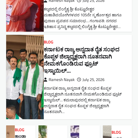
Ramesh Nayak
July 25, 2026
ಕಲ್ಮಠದಲ್ಲಿ ಲಿಂಗೈಕ್ಯ ಶ್ರೀ ಕೊಟ್ಟೂರೇಶ್ವರ
ಮಹಾಶಿವಯೋಗಿಗಳವರ 105ನೇ ಸ್ಮ ರ್ಣೋತ್ಸವ ಹಾಗೂ
ಪುರಾಣ ಪ್ರವಚನ ಸಮಾರಂಭ​… ಗಂಗಾವತಿ: ನಗರದ
ಇತಿಹಾಸ ಪ್ರಸಿದ್ಧ ಕಲ್ಮಠದಲ್ಲಿ ಲಿಂಗೈಕ್ಯ ಶ್ರೀ ಕೊಟ್ಟೂರೇಶ್ವರ…
BLOG
ಕರ್ನಾಟಕ ರಾಜ್ಯ ಅನ್ನದಾತ ರೈತ ಸಂಘದ
ಕೊಪ್ಪಳ ಜಿಲ್ಲಾಧ್ಯಕ್ಷರಾಗಿ ನೂತನವಾಗಿ
ನೇಮಕಗೊಂಡಿರುವ ಫ್ರೂಟ್
ಇಸ್ಮಾಯಿಲ್…
Ramesh Nayak
July 25, 2026
ಕರ್ನಾಟಕ ರಾಜ್ಯ ಅನ್ನದಾತ ರೈತ ಸಂಘದ ಕೊಪ್ಪಳ
ಜಿಲ್ಲಾಧ್ಯಕ್ಷರಾಗಿ ನೂತನವಾಗಿ ನೇಮಕಗೊಂಡಿರುವ ಫ್ರೂಟ್
ಇಸ್ಮಾಯಿಲ್… ಕಮಲಾಪುರದಲ್ಲಿ ಕರ್ನಾಟಕ ರಾಜ್ಯ
ಅನ್ನದಾತ ರೈತ ಸಂಘದ ಕೊಪ್ಪಳ ಜಿಲ್ಲಾಧ್ಯಕ್ಷರಾಗಿ
ನೂತನವಾಗಿ…
BLOG
BLOG
ತಾಂಡಾ