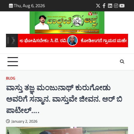
Skip
Thu, Aug 6, 2026
Twitter
Facebook
LinkedIn
Instagra
youtu
to
content
 ರವಿ.
ಕೋಡಿಉಗನೆ ಗ್ರಾಮದ ಮಹೇಶ್ ಕೆ. ಅವರಿಗೆ ಮೈಸೂರು ವಿಶ್ವವಿದ್ಯಾನಿ
BLOG
ವಾಸ್ತು ತಜ್ಞ ಮಂಜುನಾಥ್ ಕುರುಗೋಡು
ಅವರಿಗೆ ಸನ್ಮಾನ. ವಾಸ್ತುವೇ ಜೀವನ. ಆರ್ ಬಿ
ಪಾಟೀಲ್….
January 2, 2026