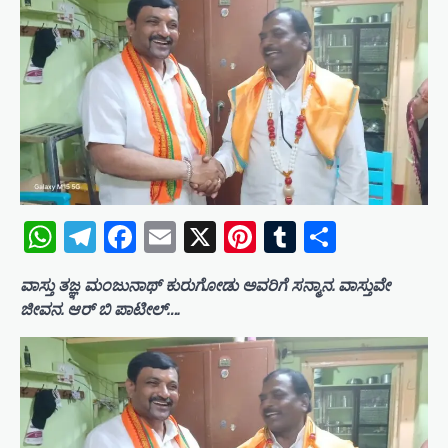
WhatsApp
Telegram
Facebook
Email
X
Pinterest
Tumblr
Share
ವಾಸ್ತು ತಜ್ಞ ಮಂಜುನಾಥ್ ಕುರುಗೋಡು ಅವರಿಗೆ ಸನ್ಮಾನ. ವಾಸ್ತುವೇ
ಜೀವನ. ಆರ್ ಬಿ ಪಾಟೀಲ್….