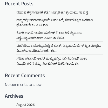
Recent Posts
ಮಾನವ ಕಳ್ಳಸಾಗಾಣಿಕೆ ತಡೆಗೆ ಜಾಗೃತಿ ಅಗತ್ಯ: ಯಮುನಾ ಬೆಸ್ತ.
ರಾಜ್ಯದಲ್ಲಿ ಬರಗಾಲದ ಛಾಯೆ ಆವರಿಸಿದೆ; ಸರ್ಕಾರ ತಕ್ಷಣ ಬರಗಾಲ
ಘೋಷಿಸಬೇಕು: ಸಿ.ಟಿ. ರವಿ.
ಕೋಡಿಉಗನೆ ಗ್ರಾಮದ ಮಹೇಶ್ ಕೆ. ಅವರಿಗೆ ಮೈಸೂರು
ವಿಶ್ವವಿದ್ಯಾನಿಲಯದಿಂದ ಪಿಎಚ್.ಡಿ ಪದವಿ…
ಮಲೇರಿಯಾ, ಡೆಂಗ್ಯೂ ಮತ್ತು ಚಿಕೂನ್ ಗುನ್ಯ ಖಾಯಿಲೆಗಳನ್ನು ತಡೆಗಟ್ಟಲು
ಡಿಎಚ್‌ಒ ಅವರಿಂದ ಸಲಹೆಗಳು….
ಸವಿತಾ ಚಲವಾದಿ ಅವರ ಹುಟ್ಟುಹಬ್ಬದ ಸವಿನೆನಪಿಗಾಗಿ ಶಾಲಾ
ವಿದ್ಯಾರ್ಥಿಗಳಿಗೆ ಪೆನ್ನು,ನೋಟಬುಕ್ ವಿತರಿಸಲಾಯಿತು.
Recent Comments
No comments to show.
Archives
August 2026