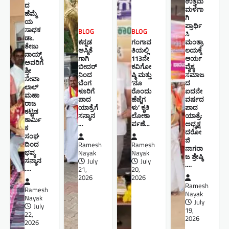
ಉತ್ತಮ
ದ
ಮಳೆಗಾ
ಹೆಮ್ಮೆ
ಗಿ
ಯ
ಪ್ರಾರ್ಥಿ
ಸಾಧಕ
BLOG
BLOG
ಸಿ
ಡಾ.
ಕನ್ನಡ
ಗಂಗಾವ
ಮಂತ್ರಾ
ತೇಜು
ಅಸ್ಮಿತೆ
ತಿಯಲ್ಲಿ
ಲಯಕ್ಕೆ
ನಾಯ್ಕ್
ಗಾಗಿ
113ನೇ
ಆರ್ಯ
ಅವರಿಗೆ
ಬೀದರ್
ಕವಿಗೋ
ವೈಶ್ಯ
ಶ್ರೀ
ನಿಂದ
ಷ್ಠಿ ಮತ್ತು
ಸಮಾಜ
ಸೇವಾ
ಬೆಂಗ
‘ನೂ
ದ
ಲಾಲ್
ಳೂರಿಗೆ
ರೊಂದು
ಐದನೇ
ಮಹಾ
ಪಾದ
ಹೆಜ್ಜೆಗ
ವರ್ಷದ
ರಾಜ
ಯಾತ್ರೆಗೆ
ಳು’ ಕೃತಿ
ಪಾದ
ಕಟ್ಟಡ
ಸನ್ಮಾನ
ಲೋಕಾ
ಯಾತ್ರೆ:
ಕಾರ್ಮಿ
…
ರ್ಪಣೆ…
ಅಧ್ಯಕ್ಷ
ಕ
ದರೋ
ಸಂಘ
ಜಿ
ದಿಂದ
Ramesh
Ramesh
ನಾಗರಾ
ಭವ್ಯ
Nayak
Nayak
ಜ ಶ್ರೇಷ್ಠಿ ​
ಸನ್ಮಾನ
July
July
….
….
21,
20,
2026
2026
Ramesh
Ramesh
Nayak
Nayak
July
July
19,
22,
2026
2026