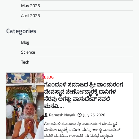
May 2025
April 2025
Categories
Blog
Science
Tech
BLOG
ಗೊಂದೂಳಿ ಸಮಾಜದ ಶ್ರೀ ಪಾಂಡುರಂಗ
ದೇವಸ್ಥಾನ ಜೀರ್ಣೋದ್ಧಾರಕ್ಕೆ ದಾನಿಗಳ
ನೆರವು ಅಗತ್ಯ: ವಾಸುದೇವ್ ನವಲಿ
ಮನವಿ​….
Ramesh Nayak
July 25, 2026
ಗೊಂದೂಳಿ ಸಮಾಜದ ಶ್ರೀ ಪಾಂಡುರಂಗ ದೇವಸ್ಥಾನ
ಜೀರ್ಣೋದ್ಧಾರಕ್ಕೆ ದಾನಿಗಳ ನೆರವು ಅಗತ್ಯ: ವಾಸುದೇವ್
ನವಲಿ ಮನವಿ​…. ಗಂಗಾವತಿ: ​ನಗರಸಭೆ ವ್ಯಾಪ್ತಿಯ