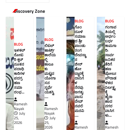
Discovery Zone
BLOG
BLOG
ಗೊಂ
ಗಂಗಾವ
ದೂಳಿ
ತಿಯಲ್ಲಿ
ಸಮಾಜ
ಅರ್ಧಂ
BLOG
ದ ಶ್ರೀ
ಬರ್ಧ
BLOG
ಲಿಟಲ್
ಪಾಂಡು
ಕಾಮಗಾ
ಇಳಕಲ್
ಹಾರ್ಟ್ಸ್
ರಂಗ
ರಿ:
ರೋಟ
ಶಾಲೆಯ
ದೇವಸ್ಥಾ
ಸಾರ್ವ
ರಿ ಕ್ಲಬ್
ಲ್ಲಿ
ನ
ಜನಿಕರ
ನೂತನ‌
ತಾಲೂ
ಜೀರ್
ತೆರಿಗೆ
ಪದಾಧಿ
ಕು
ಣೋ
ಹಣ
ಕಾರಿಗಳ
ಮಟ್ಟದ
ದ್ಧಾರಕ್ಕೆ
ಪೋಲು!
ಪದಗ್ರ
ಯೋಗಾ
ದಾನಿಗ
ಪೌರಾಡ
ಹಣ
ಸನ
ಳ
ಳಿತದ
ಸಮಾ
ಸ್ಪರ್ಧೆ
ನೆರವು
ನಿರ್ಲಕ್ಷ್ಯ
ರಂಭ…
ಯಶಸ್ವಿ
ಅಗತ್ಯ:
ಕ್ಕೆ
….
ವಾಸು
ಹೈರಾ
ದೇವ್
ಣಾದ
Ramesh
ನವಲಿ
ನಗರ
Nayak
Ramesh
ಮನವಿ​
ವಾಸಿಗ
July
Nayak
….
ಳು​…
25,
July
2026
25,
2026
Ramesh
Ramesh