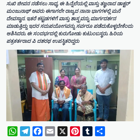
ಸುಖಿ ಜೀವನ ನಡೆಸಲು ಸಾಧ್ಯ. ಈ ಹಿನ್ನೆಲೆಯಲ್ಲಿ ವಾಸ್ತು ತಜ್ಞರಾದ ಡಾಕ್ಟರ್
ಮಂಜುನಾಥ್ ಅವರು ಈಗಾಗಲೇ ರಾಜ್ಯದ ನಾನಾ ಭಾಗಗಳಲ್ಲಿ ಮನೆ
ದೇವಸ್ಥಾನ. ಇತರೆ ಕಟ್ಟಡಗಳಿಗೆ ವಾಸ್ತು ಶಾಸ್ತ್ರವನ್ನು ಮಾರ್ಗದರ್ಶನ
ಮಾಡುತ್ತಿದ್ದು ಇದರ ಸದುಪಯೋಗವನ್ನು ಸರ್ವರೂ ಪಡೆದುಕೊಳ್ಳಬೇಕೆಂದು
ಆಶಿಸಿದರು. ಈ ಸಂದರ್ಭದಲ್ಲಿ ಕುರುಗೋಡು ಕುಟುಂಬಸ್ಥರು. ಹಿರಿಯ
ಪತ್ರಕರ್ತರಾದ ಪಿ ದಶರಥ ಉಪಸ್ಥಿತರಿದ್ದರು
WhatsApp
Telegram
Facebook
Email
X
Pinterest
Tumblr
Share