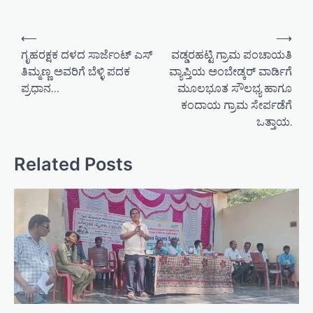
P
⟵
⟶
o
ಗೃಹರಕ್ಷಕ ದಳದ ಸಾರ್ಜೆಂಟ್ ಎಸ್
ವಡ್ಡರಹಟ್ಟಿ ಗ್ರಾಮ ಪಂಚಾಯತಿ
ತಿಮ್ಮಣ್ಣ ಅವರಿಗೆ ಬೆಳ್ಳಿ ಪದಕ
ವ್ಯಾಪ್ತಿಯ ಅಂಬೇಡ್ಕರ್ ವಾರ್ಡಿಗೆ
s
ಪ್ರಧಾನ…
ಮೂಲಭೂತ ಸೌಲಭ್ಯ ಹಾಗೂ
t
ಕಂದಾಯ ಗ್ರಾಮ ಸೇರ್ಪಡೆಗೆ
n
ಒತ್ತಾಯ.
a
v
Related Posts
i
g
a
t
i
o