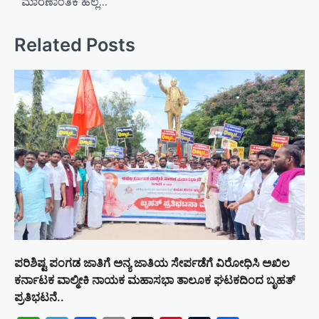
ಮಾರಣಾಂತಿಕ ಹಲ್ಲೆ…
n
a
Related Posts
v
i
g
a
t
i
o
n
ಪರಿಶಿಷ್ಟ ಪಂಗಡ ಜಾತಿಗೆ ಅನ್ಯ ಜಾತಿಯ ಸೇರ್ಪಡೆಗೆ ವಿರೋಧಿಸಿ ಅಖಿಲ
ಕರ್ನಾಟಕ ವಾಲ್ಮೀಕಿ ನಾಯಕ ಮಹಾಸಭಾ ತಾಲೂಕ ಘಟಕದಿಂದ ಬೃಹತ್
ಪ್ರತಿಭಟನೆ..