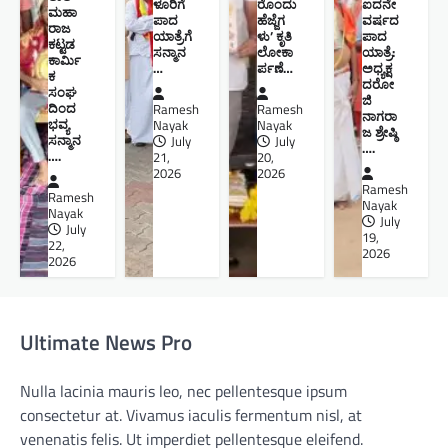
ಳೂರಿಗೆ
ರೊಂದು
ಐದನೇ
ಮಹಾ
ಪಾದ
ಹೆಜ್ಜೆಗ
ವರ್ಷದ
ರಾಜ
ಯಾತ್ರೆಗೆ
ಳು’ ಕೃತಿ
ಪಾದ
ಕಟ್ಟಡ
ಸನ್ಮಾನ
ಲೋಕಾ
ಯಾತ್ರೆ:
ಕಾರ್ಮಿ
…
ರ್ಪಣೆ…
ಅಧ್ಯಕ್ಷ
ಕ
ದರೋ
ಸಂಘ
ಜಿ
ದಿಂದ
Ramesh
Ramesh
ನಾಗರಾ
ಭವ್ಯ
Nayak
Nayak
ಜ ಶ್ರೇಷ್ಠಿ ​
ಸನ್ಮಾನ
July
July
….
….
21,
20,
2026
2026
Ramesh
Ramesh
Nayak
Nayak
July
July
19,
22,
2026
2026
Ultimate News Pro
Nulla lacinia mauris leo, nec pellentesque ipsum
consectetur at. Vivamus iaculis fermentum nisl, at
venenatis felis. Ut imperdiet pellentesque eleifend.