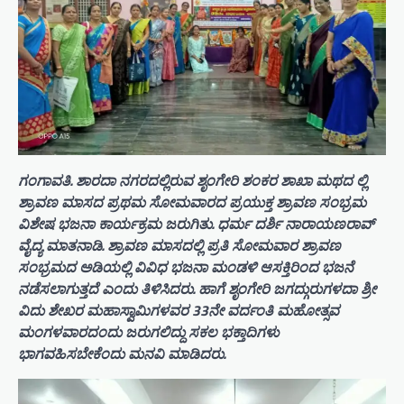
ಗಂಗಾವತಿ. ಶಾರದಾ ನಗರದಲ್ಲಿರುವ ಶೃಂಗೇರಿ ಶಂಕರ ಶಾಖಾ ಮಥದ ಲ್ಲಿ
ಶ್ರಾವಣ ಮಾಸದ ಪ್ರಥಮ ಸೋಮವಾರದ ಪ್ರಯುಕ್ತ ಶ್ರಾವಣ ಸಂಭ್ರಮ
ವಿಶೇಷ ಭಜನಾ ಕಾರ್ಯಕ್ರಮ ಜರುಗಿತು. ಧರ್ಮ ದರ್ಶಿ ನಾರಾಯಣರಾವ್
ವೈದ್ಯ ಮಾತನಾಡಿ. ಶ್ರಾವಣ ಮಾಸದಲ್ಲಿ ಪ್ರತಿ ಸೋಮವಾರ ಶ್ರಾವಣ
ಸಂಭ್ರಮದ ಅಡಿಯಲ್ಲಿ ವಿವಿಧ ಭಜನಾ ಮಂಡಳಿ ಆಸಕ್ತಿರಿಂದ ಭಜನೆ
ನಡೆಸಲಾಗುತ್ತದೆ ಎಂದು ತಿಳಿಸಿದರು. ಹಾಗೆ ಶೃಂಗೇರಿ ಜಗದ್ಗುರುಗಳದಾ ಶ್ರೀ
ವಿದು ಶೇಖರ ಮಹಾಸ್ವಾಮಿಗಳವರ 33ನೇ ವರ್ದಂತಿ ಮಹೋತ್ಸವ
ಮಂಗಳವಾರದಂದು ಜರುಗಲಿದ್ದು ಸಕಲ ಭಕ್ತಾದಿಗಳು
ಭಾಗವಹಿಸಬೇಕೆಂದು ಮನವಿ ಮಾಡಿದರು.