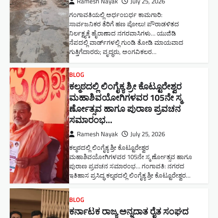
Ramesh Nayak
July 25, 2026
ಗಂಗಾವತಿಯಲ್ಲಿ ಅರ್ಧಂಬರ್ಧ ಕಾಮಗಾರಿ:
ಸಾರ್ವಜನಿಕರ ತೆರಿಗೆ ಹಣ ಪೋಲು! ಪೌರಾಡಳಿತದ
ನಿರ್ಲಕ್ಷ್ಯಕ್ಕೆ ಹೈರಾಣಾದ ನಗರವಾಸಿಗಳು​… ಯುಜಿಡಿ
ನೆಪದಲ್ಲಿ ವಾರ್ಡ್‌ಗಳಲ್ಲಿ ಗುಂಡಿ ತೋಡಿ ಮಾಯವಾದ
ಗುತ್ತಿಗೆದಾರರು; ವೃದ್ಧರು, ಅಂಗವಿಕಲರ…
BLOG
ಕಲ್ಮಠದಲ್ಲಿ ಲಿಂಗೈಕ್ಯ ಶ್ರೀ ಕೊಟ್ಟೂರೇಶ್ವರ
ಮಹಾಶಿವಯೋಗಿಗಳವರ 105ನೇ ಸ್ಮ
ರ್ಣೋತ್ಸವ ಹಾಗೂ ಪುರಾಣ ಪ್ರವಚನ
ಸಮಾರಂಭ​…
Ramesh Nayak
July 25, 2026
ಕಲ್ಮಠದಲ್ಲಿ ಲಿಂಗೈಕ್ಯ ಶ್ರೀ ಕೊಟ್ಟೂರೇಶ್ವರ
ಮಹಾಶಿವಯೋಗಿಗಳವರ 105ನೇ ಸ್ಮ ರ್ಣೋತ್ಸವ ಹಾಗೂ
ಪುರಾಣ ಪ್ರವಚನ ಸಮಾರಂಭ​… ಗಂಗಾವತಿ: ನಗರದ
ಇತಿಹಾಸ ಪ್ರಸಿದ್ಧ ಕಲ್ಮಠದಲ್ಲಿ ಲಿಂಗೈಕ್ಯ ಶ್ರೀ ಕೊಟ್ಟೂರೇಶ್ವರ…
BLOG
ಕರ್ನಾಟಕ ರಾಜ್ಯ ಅನ್ನದಾತ ರೈತ ಸಂಘದ