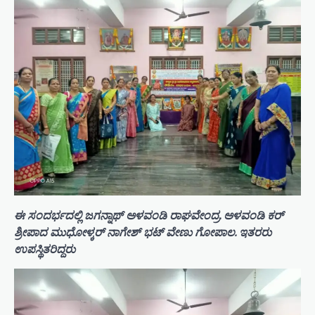
ಈ ಸಂದರ್ಭದಲ್ಲಿ ಜಗನ್ನಾಥ್ ಅಳವಂಡಿ ರಾಘವೇಂದ್ರ. ಅಳವಂಡಿ ಕರ್
ಶ್ರೀಪಾದ ಮುಧೋಳ್ಕರ್ ನಾಗೇಶ್ ಭಟ್ ವೇಣು ಗೋಪಾಲ. ಇತರರು
ಉಪಸ್ಥಿತರಿದ್ದರು