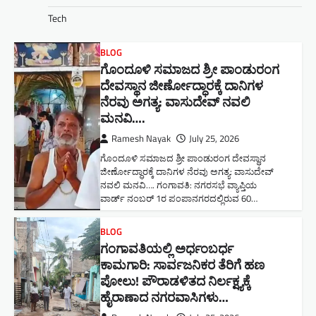
Tech
BLOG
ಗೊಂದೂಳಿ ಸಮಾಜದ ಶ್ರೀ ಪಾಂಡುರಂಗ
ದೇವಸ್ಥಾನ ಜೀರ್ಣೋದ್ಧಾರಕ್ಕೆ ದಾನಿಗಳ
ನೆರವು ಅಗತ್ಯ: ವಾಸುದೇವ್ ನವಲಿ
ಮನವಿ​….
Ramesh Nayak
July 25, 2026
ಗೊಂದೂಳಿ ಸಮಾಜದ ಶ್ರೀ ಪಾಂಡುರಂಗ ದೇವಸ್ಥಾನ
ಜೀರ್ಣೋದ್ಧಾರಕ್ಕೆ ದಾನಿಗಳ ನೆರವು ಅಗತ್ಯ: ವಾಸುದೇವ್
ನವಲಿ ಮನವಿ​…. ಗಂಗಾವತಿ: ​ನಗರಸಭೆ ವ್ಯಾಪ್ತಿಯ
ವಾರ್ಡ್ ನಂಬರ್ 1ರ ಪಂಪಾನಗರದಲ್ಲಿರುವ 60…
BLOG
ಗಂಗಾವತಿಯಲ್ಲಿ ಅರ್ಧಂಬರ್ಧ
ಕಾಮಗಾರಿ: ಸಾರ್ವಜನಿಕರ ತೆರಿಗೆ ಹಣ
ಪೋಲು! ಪೌರಾಡಳಿತದ ನಿರ್ಲಕ್ಷ್ಯಕ್ಕೆ
ಹೈರಾಣಾದ ನಗರವಾಸಿಗಳು​…