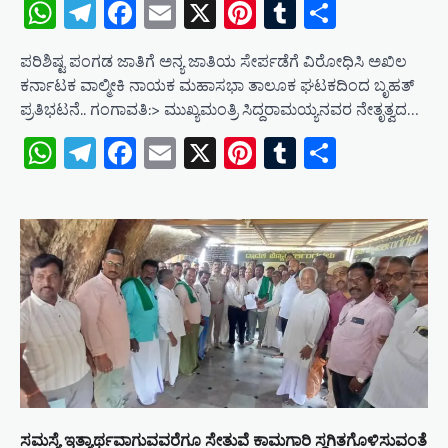
WhatsApp
Telegram
Facebook
Email
X
Pinterest
Tumblr
Share
ಪರಿಶಿಷ್ಟ ಪಂಗಡ ಜಾತಿಗೆ ಅನ್ಯ ಜಾತಿಯ ಸೇರ್ಪಡೆಗೆ ವಿರೋಧಿಸಿ ಅಖಿಲ
ಕರ್ನಾಟಕ ವಾಲ್ಮೀಕಿ ನಾಯಕ ಮಹಾಸಭಾ ತಾಲೂಕ ಘಟಕದಿಂದ ಬೃಹತ್
ಪ್ರತಿಭಟನೆ.. ಗಂಗಾವತಿ:> ಮುಖ್ಯಮಂತ್ರಿ ಸಿದ್ದರಾಮಯ್ಯನವರ ನೇತೃತ್ವದ…
WhatsApp
Telegram
Facebook
Email
X
Pinterest
Tumblr
Share
ಸಮಸ್ಯೆ ಇತ್ಯಾರ್ಥವಾಗುವವರೆಗೂ ಸೇತುವೆ ಕಾಮಗಾರಿ ಸ್ಥಗಿತಗೊಳಿಸುವಂತೆ