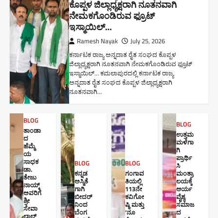
ಕೊಪ್ಪಳ ಜಿಲ್ಲಾಧ್ಯಕ್ಷರಾಗಿ ನೂತನವಾಗಿ
ನೇಮಕಗೊಂಡಿರುವ ಫ್ರೂಟ್
ಇಸ್ಮಾಯಿಲ್…
Ramesh Nayak
July 25, 2026
ಕರ್ನಾಟಕ ರಾಜ್ಯ ಅನ್ನದಾತ ರೈತ ಸಂಘದ ಕೊಪ್ಪಳ
ಜಿಲ್ಲಾಧ್ಯಕ್ಷರಾಗಿ ನೂತನವಾಗಿ ನೇಮಕಗೊಂಡಿರುವ ಫ್ರೂಟ್
ಇಸ್ಮಾಯಿಲ್… ಕಮಲಾಪುರದಲ್ಲಿ ಕರ್ನಾಟಕ ರಾಜ್ಯ
ಅನ್ನದಾತ ರೈತ ಸಂಘದ ಕೊಪ್ಪಳ ಜಿಲ್ಲಾಧ್ಯಕ್ಷರಾಗಿ
ನೂತನವಾಗಿ…
BLOG
BLOG
ತಾಂಡಾ
ಉತ್ತಮ
ದ
ಮಳೆಗಾ
ಹೆಮ್ಮೆ
ಗಿ
ಯ
ಪ್ರಾರ್ಥಿ
ಸಾಧಕ
BLOG
BLOG
ಸಿ
ಡಾ.
ಕನ್ನಡ
ಗಂಗಾವ
ಮಂತ್ರಾ
ತೇಜು
ಅಸ್ಮಿತೆ
ತಿಯಲ್ಲಿ
ಲಯಕ್ಕೆ
ನಾಯ್ಕ್
ಗಾಗಿ
113ನೇ
ಆರ್ಯ
ಅವರಿಗೆ
ಬೀದರ್
ಕವಿಗೋ
ವೈಶ್ಯ
ಶ್ರೀ
ನಿಂದ
ಷ್ಠಿ ಮತ್ತು
ಸಮಾಜ
ಸೇವಾ
ಬೆಂಗ
‘ನೂ
ದ
ಲಾಲ್