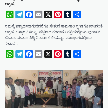
ಆಗ್ರಹ.
WhatsApp
Telegram
Facebook
Email
X
Pinterest
Tumblr
Share
ಸಮಸ್ಯೆ ಇತ್ಯಾರ್ಥವಾಗುವವರೆಗೂ ಸೇತುವೆ ಕಾಮಗಾರಿ ಸ್ಥಗಿತಗೊಳಿಸುವಂತೆ
ಆಗ್ರಹ. ಬಳ್ಳಾರಿ / ಕಂಪ್ಲಿ : ಪಟ್ಟಣದ ಗಂಗಾವತಿ ರಸ್ತೆಯಲ್ಲಿರುವ ಪುರಾತನ
ದೇವಾಲಯವಾದ ಸಿದ್ಧಿ ವಿನಾಯಕ ದೇವಸ್ಥಾನ ಮುಂಭಾಗದಲ್ಲಿರುವ
ಸೇತುವೆ…
WhatsApp
Telegram
Facebook
Email
X
Pinterest
Tumblr
Share