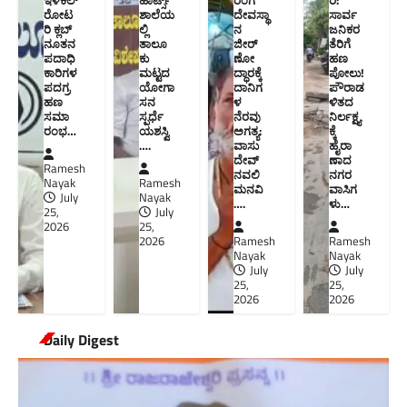
ರೋಟ
ಶಾಲೆಯ
ದೇವಸ್ಥಾ
ಸಾರ್ವ
ರಿ ಕ್ಲಬ್
ಲ್ಲಿ
ನ
ಜನಿಕರ
ನೂತನ‌
ತಾಲೂ
ಜೀರ್
ತೆರಿಗೆ
ಪದಾಧಿ
ಕು
ಣೋ
ಹಣ
ಕಾರಿಗಳ
ಮಟ್ಟದ
ದ್ಧಾರಕ್ಕೆ
ಪೋಲು!
ಪದಗ್ರ
ಯೋಗಾ
ದಾನಿಗ
ಪೌರಾಡ
ಹಣ
ಸನ
ಳ
ಳಿತದ
ಸಮಾ
ಸ್ಪರ್ಧೆ
ನೆರವು
ನಿರ್ಲಕ್ಷ್ಯ
ರಂಭ…
ಯಶಸ್ವಿ
ಅಗತ್ಯ:
ಕ್ಕೆ
….
ವಾಸು
ಹೈರಾ
ದೇವ್
ಣಾದ
Ramesh
ನವಲಿ
ನಗರ
Nayak
Ramesh
ಮನವಿ​
ವಾಸಿಗ
July
Nayak
….
ಳು​…
25,
July
2026
25,
2026
Ramesh
Ramesh
Nayak
Nayak
July
July
25,
25,
2026
2026
Daily Digest