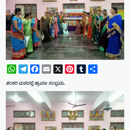
WhatsApp
Telegram
Facebook
Email
X
Pinterest
Tumblr
Share
ಶಂಕರ ಮಠದಲ್ಲಿ ಶ್ರಾವಣ ಸಂಭ್ರಮ..
.