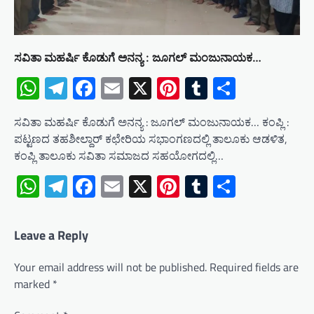
ಸವಿತಾ ಮಹರ್ಷಿ ಕೊಡುಗೆ ಅನನ್ಯ : ಜೂಗಲ್ ಮಂಜುನಾಯಕ…
WhatsApp
Telegram
Facebook
Email
X
Pinterest
Tumblr
Share
ಸವಿತಾ ಮಹರ್ಷಿ ಕೊಡುಗೆ ಅನನ್ಯ : ಜೂಗಲ್ ಮಂಜುನಾಯಕ… ಕಂಪ್ಲಿ :
ಪಟ್ಟಣದ ತಹಶೀಲ್ದಾರ್ ಕಛೇರಿಯ ಸಭಾಂಗಣದಲ್ಲಿ ತಾಲೂಕು ಆಡಳಿತ,
ಕಂಪ್ಲಿ ತಾಲೂಕು ಸವಿತಾ ಸಮಾಜದ ಸಹಯೋಗದಲ್ಲಿ…
WhatsApp
Telegram
Facebook
Email
X
Pinterest
Tumblr
Share
Leave a Reply
Your email address will not be published.
Required fields are
marked
*