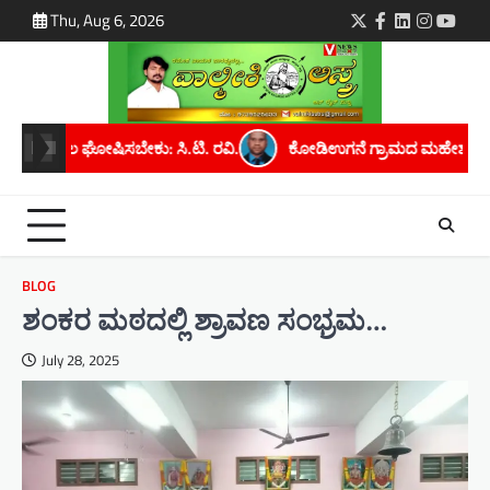
Skip
Thu, Aug 6, 2026
Twitter
Facebook
LinkedIn
Instagra
youtu
to
content
ವಿ.
ಕೋಡಿಉಗನೆ ಗ್ರಾಮದ ಮಹೇಶ್ ಕೆ. ಅವರಿಗೆ ಮೈಸೂರು ವಿಶ್ವವಿದ್ಯಾನಿಲಯ
BLOG
ಶಂಕರ ಮಠದಲ್ಲಿ ಶ್ರಾವಣ ಸಂಭ್ರಮ…
July 28, 2025