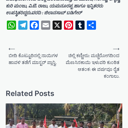
ಕುರಿ ಮಂಜು, ವಿ.ಟಿ. ರಾಜು, ಯಮನೂರಪ್ಪ ಹಾಗೂ ಇನ್ನಿತರರು
ಉಪಸ್ಥಿತರಿದ್ದರು.ವರದಿ : ಜಿಲಾನಸಾಬ್ ಬಡಿಗೇರ್
WhatsApp
Telegram
Facebook
Email
X
Pinterest
Tumblr
Share
P
⟵
⟶
o
ಬೀದಿ ಕೊಟ್ಟೂರಿನಲ್ಲಿ ನಾಯಿಗಳ
ಚಿಲ್ಲಿ ಕಣ್ಣೀರು: ಮಚ್ಚೆರೋಗದಿಂದ
ಹಾವಳಿ ತಡೆಗೆ ಮಾಸ್ಟರ್ ಪ್ಲಾನ್ವಿ.
ಮೆಣಸಿನಕಾಯಿ ಇಳುವರಿ ಕುಂಠಿತ
s
ಆತಂಕ: ಈ ವರ್ಷವೂ ರೈತ
t
ಕಂಗಾಲು.
n
a
Related Posts
v
i
g
a