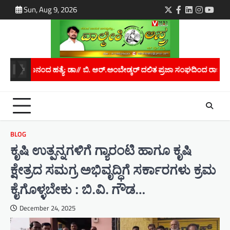
Skip
Sun, Aug 9, 2026
Twitter
Facebook
LinkedIn
Instagra
youtu
to
content
್.ಅಂಬೇಡ್ಕರ್ ದಲಿತ ಪ್ರಜಾ ಸಂಘದಿಂದ ರಾಜ್ಯಪಾಲರಿಗೆ ಮನವಿ..
ಮಾನವ ಕಳ್ಳ
BLOG
ಕೃಷಿ ಉತ್ಪನ್ನಗಳಿಗೆ ಗ್ಯಾರಂಟಿ ಹಾಗೂ ಕೃಷಿ
ಕ್ಷೇತ್ರದ ಸಮಗ್ರ ಅಭಿವೃದ್ಧಿಗೆ ಸರ್ಕಾರಗಳು ಕ್ರಮ
ಕೈಗೊಳ್ಳಬೇಕು : ಬಿ.ವಿ. ಗೌಡ…
December 24, 2025