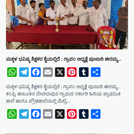
ಮಕ್ಕಳ ಭವಿಷ್ಯ ಶಿಕ್ಷಕರ ಕೈಯಲ್ಲಿದೆ : ಗ್ರಾಪಂ ಅಧ್ಯಕ್ಷೆ ಪೂಜಾರಿ ಈರಮ್ಮ…
WhatsApp
Telegram
Facebook
Email
X
Pinterest
Tumblr
Share
ಮಕ್ಕಳ ಭವಿಷ್ಯ ಶಿಕ್ಷಕರ ಕೈಯಲ್ಲಿದೆ : ಗ್ರಾಪಂ ಅಧ್ಯಕ್ಷೆ ಪೂಜಾರಿ ಈರಮ್ಮ…
ಕಂಪ್ಲಿ: ತಾಲೂಕಿನ ದೇವಲಾಪುರ ಗ್ರಾಮದ ಸರ್ಕಾರಿ ಹಿರಿಯ ಪ್ರಾಥಮಿಕ
ಶಾಲೆ ಹಾಗೂ ಪ್ರೌಢಶಾಲೆಯಲ್ಲಿ ಮೆಟ್ರಿ…
WhatsApp
Telegram
Facebook
Email
X
Pinterest
Tumblr
Share