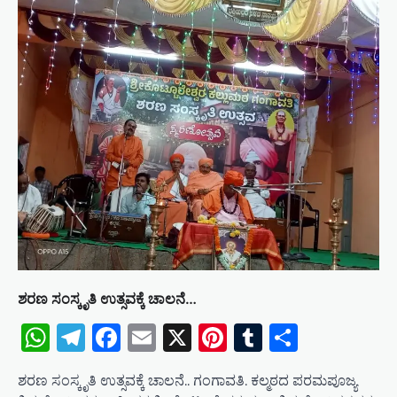
ಶರಣ ಸಂಸ್ಕೃತಿ ಉತ್ಸವಕ್ಕೆ ಚಾಲನೆ…
WhatsApp
Telegram
Facebook
Email
X
Pinterest
Tumblr
Share
ಶರಣ ಸಂಸ್ಕೃತಿ ಉತ್ಸವಕ್ಕೆ ಚಾಲನೆ.. ಗಂಗಾವತಿ. ಕಲ್ಮಠದ ಪರಮಪೂಜ್ಯ