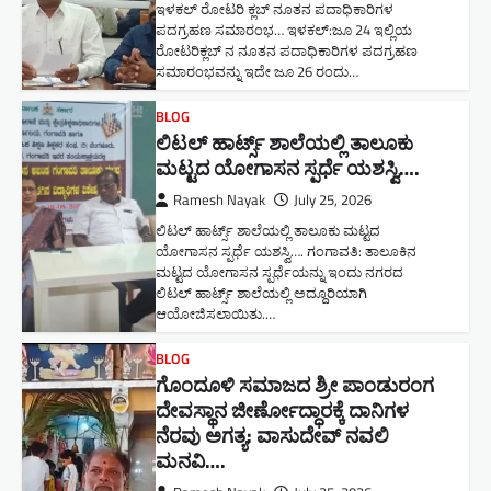
ಇಳಕಲ್ ರೋಟರಿ ಕ್ಲಬ್ ನೂತನ‌ ಪದಾಧಿಕಾರಿಗಳ
ಪದಗ್ರಹಣ ಸಮಾರಂಭ… ಇಳಕಲ್:ಜೂ 24 ಇಲ್ಲಿಯ
ರೋಟರಿಕ್ಲಬ್ ನ ನೂತನ ಪದಾಧಿಕಾರಿಗಳ ಪದಗ್ರಹಣ
ಸಮಾರಂಭವನ್ನು ಇದೇ ಜೂ 26 ರಂದು…
BLOG
ಲಿಟಲ್ ಹಾರ್ಟ್ಸ್ ಶಾಲೆಯಲ್ಲಿ ತಾಲೂಕು
ಮಟ್ಟದ ಯೋಗಾಸನ ಸ್ಪರ್ಧೆ ಯಶಸ್ವಿ….
Ramesh Nayak
July 25, 2026
ಲಿಟಲ್ ಹಾರ್ಟ್ಸ್ ಶಾಲೆಯಲ್ಲಿ ತಾಲೂಕು ಮಟ್ಟದ
ಯೋಗಾಸನ ಸ್ಪರ್ಧೆ ಯಶಸ್ವಿ…. ಗಂಗಾವತಿ: ತಾಲೂಕಿನ
ಮಟ್ಟದ ಯೋಗಾಸನ ಸ್ಪರ್ಧೆಯನ್ನು ಇಂದು ನಗರದ
ಲಿಟಲ್ ಹಾರ್ಟ್ಸ್ ಶಾಲೆಯಲ್ಲಿ ಅದ್ದೂರಿಯಾಗಿ
ಆಯೋಜಿಸಲಾಯಿತು.…
BLOG
ಗೊಂದೂಳಿ ಸಮಾಜದ ಶ್ರೀ ಪಾಂಡುರಂಗ
ದೇವಸ್ಥಾನ ಜೀರ್ಣೋದ್ಧಾರಕ್ಕೆ ದಾನಿಗಳ
ನೆರವು ಅಗತ್ಯ: ವಾಸುದೇವ್ ನವಲಿ
ಮನವಿ​….