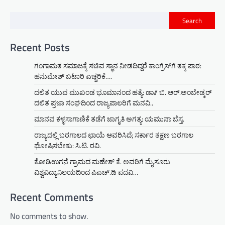
Search
Recent Posts
ಗಂಗಾಮತ ಸಮಾಜಕ್ಕೆ ಸಚಿವ ಸ್ಥಾನ ನೀಡದಿದ್ದರೆ ಕಾಂಗ್ರೆಸ್‌ಗೆ ತಕ್ಕ ಪಾಠ:
ಹನುಮೇಶ್ ಬಟಾರಿ ಎಚ್ಚರಿಕೆ….
ದಲಿತ ಯುವ ಮುಖಂಡ ಭೂಮಾನಂದ ಹತ್ಯೆ: ಡಾ// ಬಿ. ಆರ್.ಅಂಬೇಡ್ಕರ್
ದಲಿತ ಪ್ರಜಾ ಸಂಘದಿಂದ ರಾಜ್ಯಪಾಲರಿಗೆ ಮನವಿ..
ಮಾನವ ಕಳ್ಳಸಾಗಾಣಿಕೆ ತಡೆಗೆ ಜಾಗೃತಿ ಅಗತ್ಯ: ಯಮುನಾ ಬೆಸ್ತ.
ರಾಜ್ಯದಲ್ಲಿ ಬರಗಾಲದ ಛಾಯೆ ಆವರಿಸಿದೆ; ಸರ್ಕಾರ ತಕ್ಷಣ ಬರಗಾಲ
ಘೋಷಿಸಬೇಕು: ಸಿ.ಟಿ. ರವಿ.
ಕೋಡಿಉಗನೆ ಗ್ರಾಮದ ಮಹೇಶ್ ಕೆ. ಅವರಿಗೆ ಮೈಸೂರು
ವಿಶ್ವವಿದ್ಯಾನಿಲಯದಿಂದ ಪಿಎಚ್.ಡಿ ಪದವಿ…
Recent Comments
No comments to show.