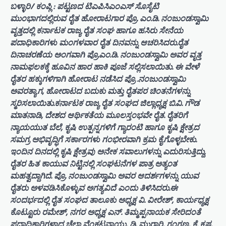
ಬಳ್ಳಾರಿ/ ಕಂಪ್ಲಿ : ಪಟ್ಟಣದ ಟಿಎಪಿಸಿಎಂಎಸ್ ಸೊಸೈಟಿ
ಮುಂಭಾಗದಲ್ಲಿರುವ ರೈತ ಹೋರಾಟಗಾರ ಪ್ರೊ. ಎಂ.ಡಿ. ನಂಜುಂಡಸ್ವಾಮಿ
ವೃತ್ತದಲ್ಲಿ ಕರ್ನಾಟಕ ರಾಜ್ಯ ರೈತ ಸಂಘ ಹಾಗೂ ಹಸಿರು ಸೇನೆಯ
ಪದಾಧಿಕಾರಿಗಳು ಮಂಗಳವಾರ ರೈತ ದಿನವನ್ನು ಆಚರಿಸಿದರು.ರೈತ
ದಿನಾಚರಣೆಯ ಅಂಗವಾಗಿ ಪ್ರೊ.ಎಂ.ಡಿ. ನಂಜುಂಡಸ್ವಾಮಿ ಅವರ ವೃತ್ತ
ನಾಮಫಲಕಕ್ಕೆ ಹೂವಿನ ಹಾರ ಹಾಕಿ ಪೂಜೆ ಸಲ್ಲಿಸಲಾಯಿತು. ಈ ವೇಳೆ
ರೈತರ ಹಕ್ಕುಗಳಿಗಾಗಿ ಹೋರಾಟ ನಡೆಸಿದ ಪ್ರೊ .ನಂಜುಂಡಸ್ವಾಮಿ
ಅವರತ್ಯಾಗ, ಹೋರಾಟದ ಬದುಕು ಮತ್ತು ರೈತಪರ ಚಿಂತನೆಗಳನ್ನು
ಸ್ಮರಿಸಲಾಯಿತು.ಕರ್ನಾಟಕ ರಾಜ್ಯ ರೈತ ಸಂಘದ ಜಿಲ್ಲಾಧ್ಯಕ್ಷ ಬಿ.ವಿ. ಗೌಡ
ಮಾತನಾಡಿ, ದೇಶದ ಆರ್ಥಿಕತೆಯ ಮೂಲಸ್ತಂಭವೇ ರೈತ. ರೈತರಿಗೆ
ನ್ಯಾಯಯುತ ಬೆಲೆ, ಕೃಷಿ ಉತ್ಪನ್ನಗಳಿಗೆ ಗ್ಯಾರಂಟಿ ಹಾಗೂ ಕೃಷಿ ಕ್ಷೇತ್ರದ
ಸಮಗ್ರ ಅಭಿವೃದ್ಧಿಗೆ ಸರ್ಕಾರಗಳು ಗಂಭೀರವಾಗಿ ಕ್ರಮ ಕೈಗೊಳ್ಳಬೇಕು.
ಇಂದಿನ ದಿನದಲ್ಲಿ ಕೃಷಿ ಕ್ಷೇತ್ರವು ಅನೇಕ ಸವಾಲುಗಳನ್ನು ಎದುರಿಸುತ್ತಿದ್ದು,
ರೈತರ ಹಿತ ಕಾಯುವ ನಿಟ್ಟಿನಲ್ಲಿ ಸಂಘಟನೆಗಳ ಪಾತ್ರ ಅತ್ಯಂತ
ಮಹತ್ವದ್ದಾಗಿದೆ. ಪ್ರೊ. ನಂಜುಂಡಸ್ವಾಮಿ ಅವರ ಆದರ್ಶಗಳನ್ನು ಯುವ
ರೈತರು ಅಳವಡಿಸಿಕೊಳ್ಳುವ ಅಗತ್ಯವಿದೆ ಎಂದು ತಿಳಿಸಿದರು.ಈ
ಸಂದರ್ಭದಲ್ಲಿ ರೈತ ಸಂಘದ ತಾಲೂಕು ಅಧ್ಯಕ್ಷ ವಿ. ವೀರೇಶ್, ಕಾರ್ಯಧ್ಯಕ್ಷ
ಕೊಟ್ಟೂರು ರಮೇಶ್, ನಗರ ಅಧ್ಯಕ್ಷ ಎನ್. ತಿಮ್ಮಪ್ಪನಾಯಕ ಸೇರಿದಂತೆ
ಪದಾಧಿಕಾರಿಗಳಾದ ಚೆಲ್ಲಾ ವೆಂಕಟನಾಯ್ತು, ಡಿ. ಮುರಾರಿ, ಗಂಗಣ್ಣ, ಕೆ. ಕೃಷ್ಣ,