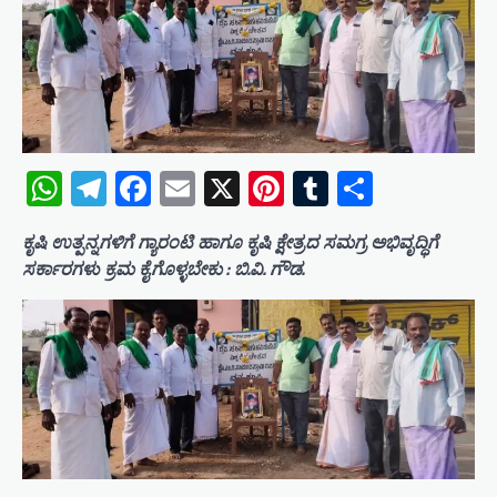
WhatsApp
Telegram
Facebook
Email
X
Pinterest
Tumblr
Share
ಕೃಷಿ ಉತ್ಪನ್ನಗಳಿಗೆ ಗ್ಯಾರಂಟಿ ಹಾಗೂ ಕೃಷಿ ಕ್ಷೇತ್ರದ ಸಮಗ್ರ ಅಭಿವೃದ್ಧಿಗೆ
ಸರ್ಕಾರಗಳು ಕ್ರಮ ಕೈಗೊಳ್ಳಬೇಕು : ಬಿ.ವಿ. ಗೌಡ.