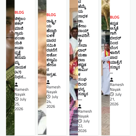
ದ
ಹೆಮ್ಮೆ
ಯ
BLOG
BLOG
ಸಾಧಕ
BLOG
ಚಿಕ್ಕಜಂ
ರಾಷ್ಟ್ರೀ
ಡಾ.
ತಕಲ್
ಕನ್ನಡ
ಯ
ತೇಜು
ಮಾಜಿ
ಅಸ್ಮಿತೆ
ಹೆದ್ದಾರಿ
ನಾಯ್ಕ್
ಗ್ರಾಮ
ಗಾಗಿ
ಬಳಕೆ
ಅವರಿಗೆ
ಪಂಚಾ
ಬೀದರ್
ದಾರರ
ಶ್ರೀ
ಯಿತಿ
ನಿಂದ
ಸಮಿತಿ
ಸೇವಾ
ಉಪಾ
ಬೆಂಗ
ರಚನೆಗೆ
ಲಾಲ್
ಧ್ಯಕ್ಷೆ
ಳೂರಿಗೆ
ಅಶೋ
ಮಹಾ
ಹನುಮ
ಪಾದ
ಕಸ್ವಾಮಿ
ರಾಜ
ಮ್ಮ
ಯಾತ್ರೆಗೆ
ಹೇರೂ
ಕಟ್ಟಡ
ನಾಯಕ
ಸನ್ಮಾನ
ರ
ಕಾರ್ಮಿ
(47)
…
ಆಗ್ರಹ.
ಕ
ನಿಧನ…
ಸಂಘ
ದಿಂದ
Ramesh
Ramesh
ಭವ್ಯ
Ramesh
Nayak
Nayak
ಸನ್ಮಾನ
Nayak
July
July
….
July
21,
24,
25,
2026
2026
2026
Ramesh
Nayak
July
22,
2026