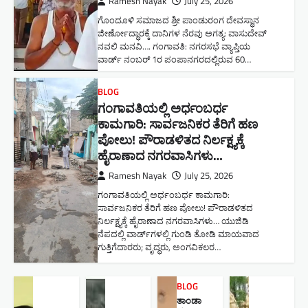
Ramesh Nayak
July 25, 2026
ಗೊಂದೂಳಿ ಸಮಾಜದ ಶ್ರೀ ಪಾಂಡುರಂಗ ದೇವಸ್ಥಾನ
ಜೀರ್ಣೋದ್ಧಾರಕ್ಕೆ ದಾನಿಗಳ ನೆರವು ಅಗತ್ಯ: ವಾಸುದೇವ್
ನವಲಿ ಮನವಿ​…. ಗಂಗಾವತಿ: ​ನಗರಸಭೆ ವ್ಯಾಪ್ತಿಯ
ವಾರ್ಡ್ ನಂಬರ್ 1ರ ಪಂಪಾನಗರದಲ್ಲಿರುವ 60…
BLOG
ಗಂಗಾವತಿಯಲ್ಲಿ ಅರ್ಧಂಬರ್ಧ
ಕಾಮಗಾರಿ: ಸಾರ್ವಜನಿಕರ ತೆರಿಗೆ ಹಣ
ಪೋಲು! ಪೌರಾಡಳಿತದ ನಿರ್ಲಕ್ಷ್ಯಕ್ಕೆ
ಹೈರಾಣಾದ ನಗರವಾಸಿಗಳು​…
Ramesh Nayak
July 25, 2026
ಗಂಗಾವತಿಯಲ್ಲಿ ಅರ್ಧಂಬರ್ಧ ಕಾಮಗಾರಿ:
ಸಾರ್ವಜನಿಕರ ತೆರಿಗೆ ಹಣ ಪೋಲು! ಪೌರಾಡಳಿತದ
ನಿರ್ಲಕ್ಷ್ಯಕ್ಕೆ ಹೈರಾಣಾದ ನಗರವಾಸಿಗಳು​… ಯುಜಿಡಿ
ನೆಪದಲ್ಲಿ ವಾರ್ಡ್‌ಗಳಲ್ಲಿ ಗುಂಡಿ ತೋಡಿ ಮಾಯವಾದ
ಗುತ್ತಿಗೆದಾರರು; ವೃದ್ಧರು, ಅಂಗವಿಕಲರ…
BLOG
ತಾಂಡಾ