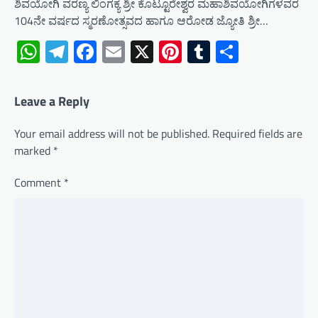
ಶಿವಯೋಗಿ ವರಣ್ಯ ಲಿಂಗಕ್ಯ ಶ್ರೀ ಕೊಟ್ಟೂರೇಶ್ವರ ಮಹಾಶಿವಯೋಗಿಗಳವರ
104ನೇ ವರ್ಷದ ಸ್ಮರಣೋತ್ಸವದ ಹಾಗೂ ಆರೋಡ ಜ್ಯೋತಿ ಶ್ರೀ…
WhatsApp
Telegram
Facebook
Email
X
Pinterest
Tumblr
Share
Leave a Reply
Your email address will not be published.
Required fields are
marked
*
Comment
*