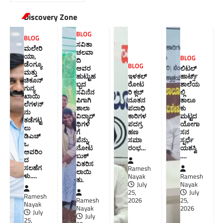
Discovery Zone
BLOG
BLOG
ಸವಿತಾ
ಮಲೇರಿ
ಚಲವಾ
ಯಾ,
BLOG
ದಿ
ಡೆಂಗ್ಯೂ
BLOG
ಅವರ
ಲಿಟಲ್
ಮತ್ತು
ಹುಟ್ಟುಹ
ಇಳಕಲ್
ಹಾರ್ಟ್ಸ್
ಚಿಕೂನ್
ಬ್ಬದ
ರೋಟ
ಶಾಲೆಯ
ಗುನ್ಯ
ಸವಿನೆನ
ರಿ ಕ್ಲಬ್
ಲ್ಲಿ
ಖಾಯಿ
ಪಿಗಾಗಿ
ನೂತನ‌
ತಾಲೂ
ಲೆಗಳನ್
ಶಾಲಾ
ಪದಾಧಿ
ಕು
ನು
ವಿದ್ಯಾರ್
ಕಾರಿಗಳ
ಮಟ್ಟದ
ತಡೆಗಟ್ಟ
ಥಿಗಳಿ
ಪದಗ್ರ
ಯೋಗಾ
ಲು
ಗೆ
ಹಣ
ಸನ
ಡಿಎಚ್‌
ಪೆನ್ನು,
ಸಮಾ
ಸ್ಪರ್ಧೆ
ಒ
ನೋಟ
ರಂಭ…
ಯಶಸ್ವಿ
ಅವರಿಂ
ಬುಕ್
….
ದ
ವಿತರಿಸ
ಸಲಹೆಗ
Ramesh
ಲಾಯಿ
ಳು….
Nayak
Ramesh
ತು.
July
Nayak
25,
July
Ramesh
Ramesh
2026
25,
Nayak
Nayak
2026
July
July
25,