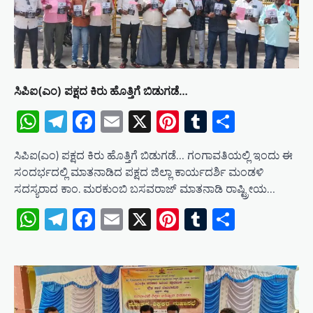
t
i
o
n
ಸಿಪಿಐ(ಎಂ) ಪಕ್ಷದ ಕಿರು ಹೊತ್ತಿಗೆ ಬಿಡುಗಡೆ…
WhatsApp
Telegram
Facebook
Email
X
Pinterest
Tumblr
Share
ಸಿಪಿಐ(ಎಂ) ಪಕ್ಷದ ಕಿರು ಹೊತ್ತಿಗೆ ಬಿಡುಗಡೆ… ಗಂಗಾವತಿಯಲ್ಲಿ ಇಂದು ಈ
ಸಂದರ್ಭದಲ್ಲಿ ಮಾತನಾಡಿದ ಪಕ್ಷದ ಜಿಲ್ಲಾ ಕಾರ್ಯದರ್ಶಿ ಮಂಡಳಿ
ಸದಸ್ಯರಾದ ಕಾಂ. ಮರಕುಂಬಿ ಬಸವರಾಜ್ ಮಾತನಾಡಿ ರಾಷ್ಟ್ರೀಯ…
WhatsApp
Telegram
Facebook
Email
X
Pinterest
Tumblr
Share