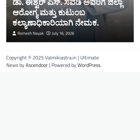
ಡಾ. ಈಶ್ವರ್ ಎಸ್. ಸವಡಿ ಅವರಿಗೆ ಜಿಲ್ಲಾ
ಆರೋಗ್ಯ ಮತ್ತು ಕುಟುಂಬ
ಕಲ್ಯಾಣಾಧಿಕಾರಿಯಾಗಿ ನೇಮಕ.
Ramesh Nayak
July 16, 2026
Copyright © 2025 Valmikiastra.in | Ultimate
News by
Ascendoor
| Powered by
WordPress
.