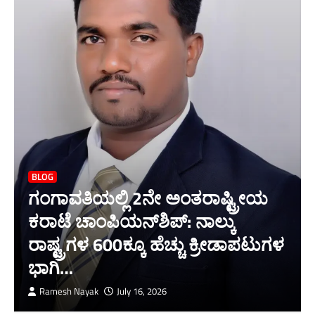
BLOG
ಗಂಗಾವತಿಯಲ್ಲಿ 2ನೇ ಅಂತರಾಷ್ಟ್ರೀಯ
ಕರಾಟೆ ಚಾಂಪಿಯನ್‌ಶಿಪ್: ನಾಲ್ಕು
ರಾಷ್ಟ್ರಗಳ 600ಕ್ಕೂ ಹೆಚ್ಚು ಕ್ರೀಡಾಪಟುಗಳ
ಭಾಗಿ…
Ramesh Nayak
July 16, 2026