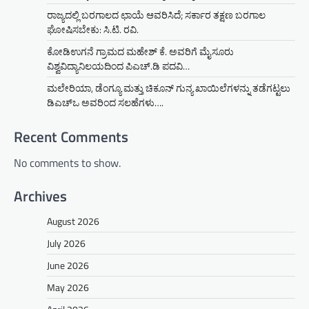
ರಾಜ್ಯದಲ್ಲಿ ಬರಗಾಲದ ಛಾಯೆ ಆವರಿಸಿದೆ; ಸರ್ಕಾರ ತಕ್ಷಣ ಬರಗಾಲ
ಘೋಷಿಸಬೇಕು: ಸಿ.ಟಿ. ರವಿ.
ಕೋಡಿಉಗನೆ ಗ್ರಾಮದ ಮಹೇಶ್ ಕೆ. ಅವರಿಗೆ ಮೈಸೂರು
ವಿಶ್ವವಿದ್ಯಾನಿಲಯದಿಂದ ಪಿಎಚ್.ಡಿ ಪದವಿ…
ಮಲೇರಿಯಾ, ಡೆಂಗ್ಯೂ ಮತ್ತು ಚಿಕೂನ್ ಗುನ್ಯ ಖಾಯಿಲೆಗಳನ್ನು ತಡೆಗಟ್ಟಲು
ಡಿಎಚ್‌ಒ ಅವರಿಂದ ಸಲಹೆಗಳು….
Recent Comments
No comments to show.
Archives
August 2026
July 2026
June 2026
May 2026