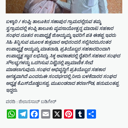
ಬಳ್ಳಾರಿ / ಕಂಪ್ಲಿ: ತಾಲೂಕಿನ ಸಣಾಪುರ ಗ್ರಾಮದಲ್ಲಿರುವ ತಮ್ಮ
ಸ್ವಗ್ರಾಮದಲ್ಲಿ ಕಂಪ್ಲಿ ತಾಲೂಕು ವ್ಯವಸಾಯೋತ್ಪನ್ನ ಮಾರಾಟ ಸಹಕಾರ
ಸಂಘದ ನೂತನ ಉಪಾಧ್ಯಕ್ಷೆ ಜಿ.ಅಯ್ಯಮ್ಮ ಇವರಿಗೆ ಪತಿ ಈಶಪ್ಪ ಇವರು
ಸಿಹಿ ತಿನ್ನಿಸುವ ಮೂಲಕ ಶುಕ್ರವಾರ ಅಭಿನಂದನೆ ಸಲ್ಲಿಸಿದರು.ನಂತರ
ಉಪಾಧ್ಯಕ್ಷೆ ಅಯ್ಯಮ್ಮ ಮಾತನಾಡಿ, ಪ್ರತಿಯೊಬ್ಬರ ಸಹಕಾರದಿಂದಾಗಿ
ಉಪಾಧ್ಯಕ್ಷ ಸ್ಥಾನ ಲಭಿಸಿದ್ದು, ಸಿಕ್ಕ ಅವಕಾಶದಲ್ಲಿ ರೈತರಿಗೆ ಸಹಕಾರ ಸಂಘದ
ಸೌಲಭ್ಯಗಳನ್ನು ಒದಗಿಸುವ ನಿಟ್ಟಿನಲ್ಲಿ ಪ್ರಾಮಾಣಿಕ ಸೇವೆ
ಮಾಡಲಾಗುವುದು. ಸಂಘದ ಅಭಿವೃದ್ಧಿಗೆ ಪ್ರತಿಯೊಬ್ಬರ ಸಹಕಾರ
ಅಗತ್ಯವಾಗಿದೆ ಎಂದರು.ಈ ಸಂದರ್ಭದಲ್ಲಿ ನೀರು ಬಳಕೆದಾರರ ಸಂಘದ
ಅಧ್ಯಕ್ಷ ಕೆ.ಎಸ್.ದೊಡ್ಡಬಸಪ್ಪ, ಮುಖಂಡರಾದ ಶರಣಗೌಡ, ಹನುಮಂತಪ್ಪ
ಇದ್ದರು.
ವರದಿ : ಜಿಲಾನಸಾಬ್ ಬಡಿಗೇರ್
WhatsApp
Telegram
Facebook
Email
X
Pinterest
Tumblr
Share