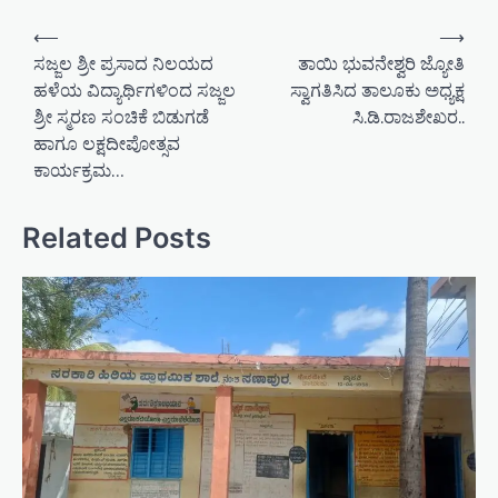
P
⟵
⟶
o
ಸಜ್ಜಲ ಶ್ರೀ ಪ್ರಸಾದ ನಿಲಯದ
ತಾಯಿ ಭುವನೇಶ್ವರಿ ಜ್ಯೋತಿ
ಹಳೆಯ ವಿದ್ಯಾರ್ಥಿಗಳಿಂದ ಸಜ್ಜಲ
ಸ್ವಾಗತಿಸಿದ ತಾಲೂಕು ಅಧ್ಯಕ್ಷ
s
ಶ್ರೀ ಸ್ಮರಣ ಸಂಚಿಕೆ ಬಿಡುಗಡೆ
ಸಿ.ಡಿ.ರಾಜಶೇಖರ..
t
ಹಾಗೂ ಲಕ್ಷದೀಪೋತ್ಸವ
n
ಕಾರ್ಯಕ್ರಮ…
a
v
Related Posts
i
g
a
t
i
o
n