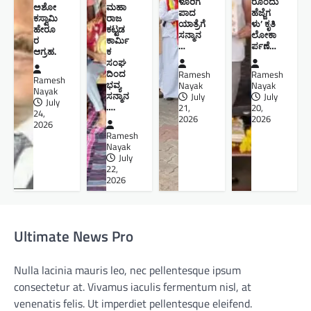
ಳೂರಿಗೆ
ರೊಂದು
ಅಶೋ
ಮಹಾ
ಪಾದ
ಹೆಜ್ಜೆಗ
ಕಸ್ವಾಮಿ
ರಾಜ
ಯಾತ್ರೆಗೆ
ಳು’ ಕೃತಿ
ಹೇರೂ
ಕಟ್ಟಡ
ಸನ್ಮಾನ
ಲೋಕಾ
ರ
ಕಾರ್ಮಿ
…
ರ್ಪಣೆ…
ಆಗ್ರಹ.
ಕ
ಸಂಘ
ದಿಂದ
Ramesh
Ramesh
Ramesh
ಭವ್ಯ
Nayak
Nayak
Nayak
ಸನ್ಮಾನ
July
July
July
….
21,
20,
24,
2026
2026
2026
Ramesh
Nayak
July
22,
2026
Ultimate News Pro
Nulla lacinia mauris leo, nec pellentesque ipsum
consectetur at. Vivamus iaculis fermentum nisl, at
venenatis felis. Ut imperdiet pellentesque eleifend.