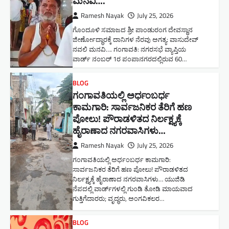
ಮನವಿ​….
Ramesh Nayak
July 25, 2026
ಗೊಂದೂಳಿ ಸಮಾಜದ ಶ್ರೀ ಪಾಂಡುರಂಗ ದೇವಸ್ಥಾನ
ಜೀರ್ಣೋದ್ಧಾರಕ್ಕೆ ದಾನಿಗಳ ನೆರವು ಅಗತ್ಯ: ವಾಸುದೇವ್
ನವಲಿ ಮನವಿ​…. ಗಂಗಾವತಿ: ​ನಗರಸಭೆ ವ್ಯಾಪ್ತಿಯ
ವಾರ್ಡ್ ನಂಬರ್ 1ರ ಪಂಪಾನಗರದಲ್ಲಿರುವ 60…
BLOG
ಗಂಗಾವತಿಯಲ್ಲಿ ಅರ್ಧಂಬರ್ಧ
ಕಾಮಗಾರಿ: ಸಾರ್ವಜನಿಕರ ತೆರಿಗೆ ಹಣ
ಪೋಲು! ಪೌರಾಡಳಿತದ ನಿರ್ಲಕ್ಷ್ಯಕ್ಕೆ
ಹೈರಾಣಾದ ನಗರವಾಸಿಗಳು​…
Ramesh Nayak
July 25, 2026
ಗಂಗಾವತಿಯಲ್ಲಿ ಅರ್ಧಂಬರ್ಧ ಕಾಮಗಾರಿ:
ಸಾರ್ವಜನಿಕರ ತೆರಿಗೆ ಹಣ ಪೋಲು! ಪೌರಾಡಳಿತದ
ನಿರ್ಲಕ್ಷ್ಯಕ್ಕೆ ಹೈರಾಣಾದ ನಗರವಾಸಿಗಳು​… ಯುಜಿಡಿ
ನೆಪದಲ್ಲಿ ವಾರ್ಡ್‌ಗಳಲ್ಲಿ ಗುಂಡಿ ತೋಡಿ ಮಾಯವಾದ
ಗುತ್ತಿಗೆದಾರರು; ವೃದ್ಧರು, ಅಂಗವಿಕಲರ…
BLOG