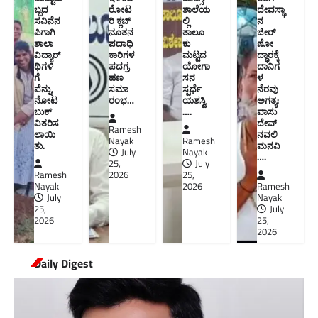
ಬ್ಬದ
ರೋಟ
ಶಾಲೆಯ
ದೇವಸ್ಥಾ
ಸವಿನೆನ
ರಿ ಕ್ಲಬ್
ಲ್ಲಿ
ನ
ಪಿಗಾಗಿ
ನೂತನ‌
ತಾಲೂ
ಜೀರ್
ಶಾಲಾ
ಪದಾಧಿ
ಕು
ಣೋ
ವಿದ್ಯಾರ್
ಕಾರಿಗಳ
ಮಟ್ಟದ
ದ್ಧಾರಕ್ಕೆ
ಥಿಗಳಿ
ಪದಗ್ರ
ಯೋಗಾ
ದಾನಿಗ
ಗೆ
ಹಣ
ಸನ
ಳ
ಪೆನ್ನು,
ಸಮಾ
ಸ್ಪರ್ಧೆ
ನೆರವು
ನೋಟ
ರಂಭ…
ಯಶಸ್ವಿ
ಅಗತ್ಯ:
ಬುಕ್
….
ವಾಸು
ವಿತರಿಸ
ದೇವ್
Ramesh
ಲಾಯಿ
ನವಲಿ
Nayak
Ramesh
ತು.
ಮನವಿ​
July
Nayak
….
25,
July
Ramesh
2026
25,
Nayak
2026
Ramesh
July
Nayak
25,
July
2026
25,
2026
Daily Digest