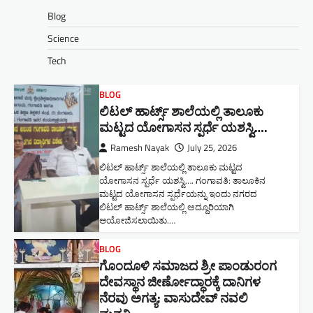
Blog
Science
Tech
BLOG
ಲಿಟಲ್ ಹಾರ್ಟ್ಸ್ ಶಾಲೆಯಲ್ಲಿ ತಾಲೂಕು
ಮಟ್ಟದ ಯೋಗಾಸನ ಸ್ಪರ್ಧೆ ಯಶಸ್ವಿ….
Ramesh Nayak
July 25, 2026
ಲಿಟಲ್ ಹಾರ್ಟ್ಸ್ ಶಾಲೆಯಲ್ಲಿ ತಾಲೂಕು ಮಟ್ಟದ
ಯೋಗಾಸನ ಸ್ಪರ್ಧೆ ಯಶಸ್ವಿ…. ಗಂಗಾವತಿ: ತಾಲೂಕಿನ
ಮಟ್ಟದ ಯೋಗಾಸನ ಸ್ಪರ್ಧೆಯನ್ನು ಇಂದು ನಗರದ
ಲಿಟಲ್ ಹಾರ್ಟ್ಸ್ ಶಾಲೆಯಲ್ಲಿ ಅದ್ದೂರಿಯಾಗಿ
ಆಯೋಜಿಸಲಾಯಿತು.…
BLOG
ಗೊಂದೂಳಿ ಸಮಾಜದ ಶ್ರೀ ಪಾಂಡುರಂಗ
ದೇವಸ್ಥಾನ ಜೀರ್ಣೋದ್ಧಾರಕ್ಕೆ ದಾನಿಗಳ
ನೆರವು ಅಗತ್ಯ: ವಾಸುದೇವ್ ನವಲಿ