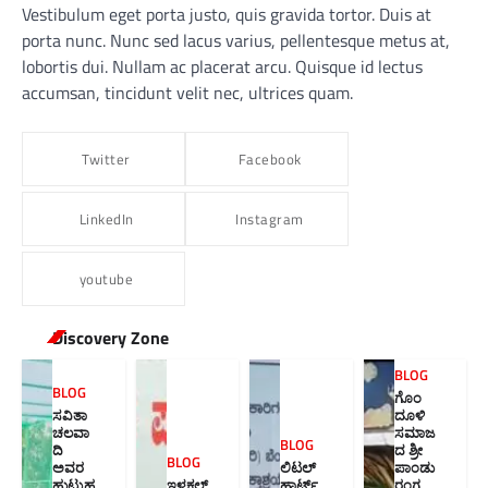
Vestibulum eget porta justo, quis gravida tortor. Duis at
porta nunc. Nunc sed lacus varius, pellentesque metus at,
lobortis dui. Nullam ac placerat arcu. Quisque id lectus
accumsan, tincidunt velit nec, ultrices quam.
Twitter
Facebook
LinkedIn
Instagram
youtube
Discovery Zone
BLOG
BLOG
ಗೊಂ
ಸವಿತಾ
ದೂಳಿ
ಚಲವಾ
ಸಮಾಜ
BLOG
ದಿ
ದ ಶ್ರೀ
BLOG
ಅವರ
ಲಿಟಲ್
ಪಾಂಡು
ಹುಟ್ಟುಹ
ಇಳಕಲ್
ಹಾರ್ಟ್ಸ್
ರಂಗ