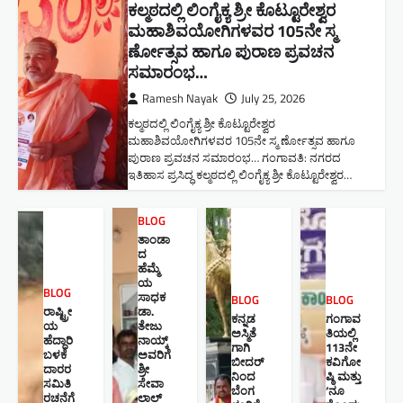
ಕಲ್ಮಠದಲ್ಲಿ ಲಿಂಗೈಕ್ಯ ಶ್ರೀ ಕೊಟ್ಟೂರೇಶ್ವರ
ಮಹಾಶಿವಯೋಗಿಗಳವರ 105ನೇ ಸ್ಮ
ರ್ಣೋತ್ಸವ ಹಾಗೂ ಪುರಾಣ ಪ್ರವಚನ
ಸಮಾರಂಭ​…
Ramesh Nayak
July 25, 2026
ಕಲ್ಮಠದಲ್ಲಿ ಲಿಂಗೈಕ್ಯ ಶ್ರೀ ಕೊಟ್ಟೂರೇಶ್ವರ
ಮಹಾಶಿವಯೋಗಿಗಳವರ 105ನೇ ಸ್ಮ ರ್ಣೋತ್ಸವ ಹಾಗೂ
ಪುರಾಣ ಪ್ರವಚನ ಸಮಾರಂಭ​… ಗಂಗಾವತಿ: ನಗರದ
ಇತಿಹಾಸ ಪ್ರಸಿದ್ಧ ಕಲ್ಮಠದಲ್ಲಿ ಲಿಂಗೈಕ್ಯ ಶ್ರೀ ಕೊಟ್ಟೂರೇಶ್ವರ…
BLOG
ತಾಂಡಾ
ದ
ಹೆಮ್ಮೆ
ಯ
BLOG
ಸಾಧಕ
BLOG
BLOG
ರಾಷ್ಟ್ರೀ
ಡಾ.
ಕನ್ನಡ
ಗಂಗಾವ
ಯ
ತೇಜು
ಅಸ್ಮಿತೆ
ತಿಯಲ್ಲಿ
ಹೆದ್ದಾರಿ
ನಾಯ್ಕ್
ಗಾಗಿ
113ನೇ
ಬಳಕೆ
ಅವರಿಗೆ
ಬೀದರ್
ಕವಿಗೋ
ದಾರರ
ಶ್ರೀ
ನಿಂದ
ಷ್ಠಿ ಮತ್ತು
ಸಮಿತಿ
ಸೇವಾ
ಬೆಂಗ
‘ನೂ
ರಚನೆಗೆ
ಲಾಲ್