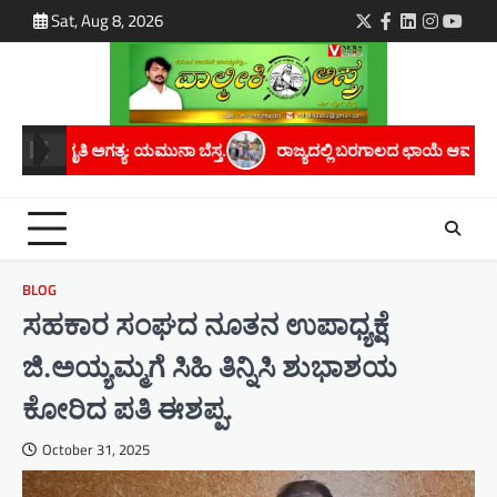
Skip
Sat, Aug 8, 2026
Twitter
Facebook
LinkedIn
Instagra
youtu
to
content
ರಾಜ್ಯದಲ್ಲಿ ಬರಗಾಲದ ಛಾಯೆ ಆವರಿಸಿದೆ; ಸರ್ಕಾರ ತಕ್ಷಣ ಬರಗಾಲ ಘೋಷಿಸಬೇಕು
BLOG
ಸಹಕಾರ ಸಂಘದ ನೂತನ ಉಪಾಧ್ಯಕ್ಷೆ
ಜಿ.ಅಯ್ಯಮ್ಮಗೆ ಸಿಹಿ ತಿನ್ನಿಸಿ ಶುಭಾಶಯ
ಕೋರಿದ ಪತಿ ಈಶಪ್ಪ.
October 31, 2025