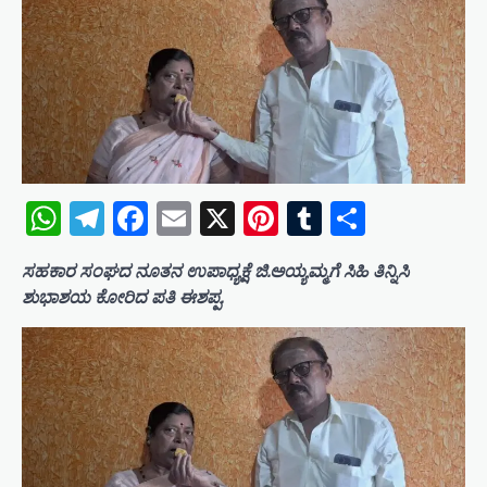
WhatsApp
Telegram
Facebook
Email
X
Pinterest
Tumblr
Share
ಸಹಕಾರ ಸಂಘದ ನೂತನ ಉಪಾಧ್ಯಕ್ಷೆ ಜಿ.ಅಯ್ಯಮ್ಮಗೆ ಸಿಹಿ ತಿನ್ನಿಸಿ
ಶುಭಾಶಯ ಕೋರಿದ ಪತಿ ಈಶಪ್ಪ.