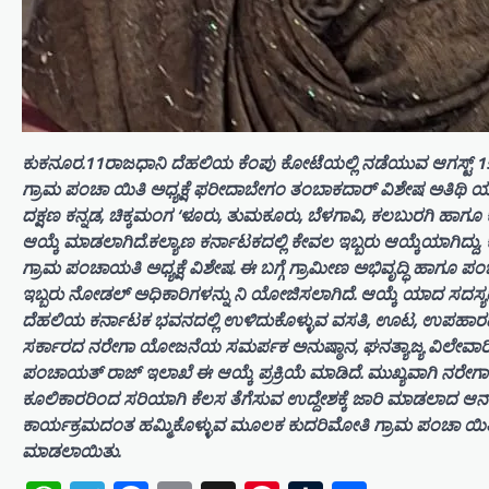
ಕುಕನೂರ.11ರಾಜಧಾನಿ ದೆಹಲಿಯ ಕೆಂಪು ಕೋಟೆಯಲ್ಲಿ ನಡೆಯುವ ಆಗಸ್ಟ್ 15ರ
ಗ್ರಾಮ ಪಂಚಾ ಯಿತಿ ಅಧ್ಯಕ್ಷೆ ಫರೀದಾಬೇಗಂ ತಂಬಾಕದಾರ್ ವಿಶೇಷ ಅತಿಥಿ ಯಾಗಿ
ದಕ್ಷಣ ಕನ್ನಡ, ಚಿಕ್ಕಮಂಗ ‘ಳೂರು, ತುಮಕೂರು, ಬೆಳಗಾವಿ, ಕಲಬುರಗಿ ಹಾಗೂ ಕ
ಆಯ್ಕೆ ಮಾಡಲಾಗಿದೆ.ಕಲ್ಯಾಣ ಕರ್ನಾಟಕದಲ್ಲಿ ಕೇವಲ ಇಬ್ಬರು ಆಯ್ಕೆಯಾಗಿದ್ದ
ಗ್ರಾಮ ಪಂಚಾಯತಿ ಅಧ್ಯಕ್ಷೆ ವಿಶೇಷ. ಈ ಬಗ್ಗೆ ಗ್ರಾಮೀಣ ಅಭಿವೃದ್ಧಿ ಹಾ
ಇಬ್ಬರು ನೋಡಲ್ ಅಧಿಕಾರಿಗಳನ್ನು ನಿ ಯೋಜಿಸಲಾಗಿದೆ. ಆಯ್ಕೆ ಯಾದ ಸದಸ್ಯರ
ದೆಹಲಿಯ ಕರ್ನಾಟಕ ಭವನದಲ್ಲಿ ಉಳಿದುಕೊಳ್ಳುವ ವಸತಿ, ಊಟ, ಉಪಹಾರದ ವ
ಸರ್ಕಾರದ ನರೇಗಾ ಯೋಜನೆಯ ಸಮರ್ಪಕ ಅನುಷ್ಠಾನ, ಘನತ್ಯಾಜ್ಯ ವಿಲೇವ
ಪಂಚಾಯತ್ ರಾಜ್ ಇಲಾಖೆ ಈ ಆಯ್ಕೆ ಪ್ರಕ್ರಿಯೆ ಮಾಡಿದೆ. ಮುಖ್ಯವಾಗಿ ನರೇ
ಕೂಲಿಕಾರರಿಂದ ಸರಿಯಾಗಿ ಕೆಲಸ ತೆಗೆಸುವ ಉದ್ದೇಶಕ್ಕೆ ಜಾರಿ ಮಾಡಲಾದ ಆನ್‌ಲೈನ
ಕಾರ್ಯಕ್ರಮದಂತ ಹಮ್ಮಿಕೊಳ್ಳುವ ಮೂಲಕ ಕುದರಿಮೋತಿ ಗ್ರಾಮ ಪಂಚಾ ಯಿತಿ, ಕೊಪ್
ಮಾಡಲಾಯಿತು.