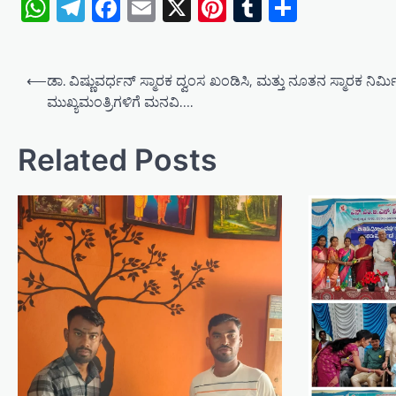
WhatsApp
Telegram
Facebook
Email
X
Pinterest
Tumblr
Share
P
⟵
ಡಾ. ವಿಷ್ಣುವರ್ಧನ್ ಸ್ಮಾರಕ ದ್ವಂಸ ಖಂಡಿಸಿ, ಮತ್ತು ನೂತನ ಸ್ಮಾರಕ ನಿರ್
o
ಮುಖ್ಯಮಂತ್ರಿಗಳಿಗೆ ಮನವಿ….
s
t
Related Posts
n
a
v
i
g
a
t
i