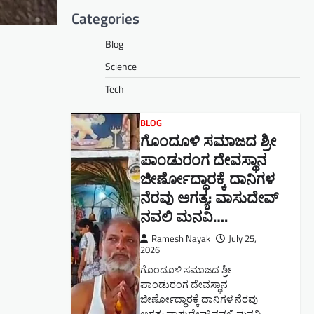
Categories
Blog
Science
Tech
BLOG
ಗೊಂದೂಳಿ ಸಮಾಜದ ಶ್ರೀ
ಪಾಂಡುರಂಗ ದೇವಸ್ಥಾನ
ಜೀರ್ಣೋದ್ಧಾರಕ್ಕೆ ದಾನಿಗಳ
ನೆರವು ಅಗತ್ಯ: ವಾಸುದೇವ್
ನವಲಿ ಮನವಿ​….
Ramesh Nayak
July 25,
2026
ಗೊಂದೂಳಿ ಸಮಾಜದ ಶ್ರೀ
ಪಾಂಡುರಂಗ ದೇವಸ್ಥಾನ
ಜೀರ್ಣೋದ್ಧಾರಕ್ಕೆ ದಾನಿಗಳ ನೆರವು