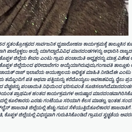
 ಸ್ವತಂತ್ರೋತ್ಸವದ ಸಾರ್ವಜನಿಕ ಧ್ವಜಾರೋಹಣ ಕಾರ್ಯಕ್ರಮಕ್ಕೆ ತಾಲ್ಲೂಕಿನ ಕ
 ಪಾಲ್ಗೊಳ್ಳಲು ಆಯ್ಕೆ ಯಾಗಿದ್ದಾರೆ.ವಿವಿಧ ಮಾನದಂಡಗಳನ್ನು ಆಧಾರಿಸಿ ರಾಜ್ಯದಲ
ೊಪ್ಪಳ ಜಿಲ್ಲೆಯ ಕೇವಲ ಎಂಟು ಗ್ರಾಮ ಪಂಚಾಯಿತಿ ಅಧ್ಯಕ್ಷರನ್ನು ಮಾತ್ರ ವಿಶೇಷ 
ು, ಕೊಪ್ಪಳ ಜಿಲ್ಲೆಯಿಂದ ಫರೀದಾಬೇಗಂ ಆಯ್ಕೆಯಾಗಿರುವುದು,ಗಂಗಾವತಿ ತಾಲ್ಲೂಕು
ಗೂ ಪಂಚಾಯತ್ ರಾಜ್ ಇಲಾಖೆಯ ಆಯುಕ್ತಾಲಯ ಅಧಿಕೃತ ಮಾಹಿತಿ ನೀಡಿದೆ.ಈ ಎಂಟು 
ು ತಮ್ಮೊಂದಿಗೆ ಪತಿ ಅಥವಾ ಪತ್ನಿಯನ್ನು ಕರೆದೊಯ್ಯಲು ಅವಕಾಶವಿದ್ದು, ರೈಲು 
ೆಚ್ಚಚನ್ನು ಪಂಚಾಯಿತಿ ನಿಧಿಯಿಂದ ಭರಿಸುವಂತೆ ಸೂಚಿಸಲಾಗಿದೆ.ಮಾನದಂಡಗ
ಾರಿಯಂತ ಪ್ರಾಥಮಿಕ ಹಂತದ ಕಾರ್ಯಕ್ರಮಗಳ ಅನುಷ್ಠಾನ ಮಾನದಂಡವಾಗಿರಿಸಿಕ
ಗಾದಲ್ಲಿ ಕೂಲಿಕಾರರು ಎರಡು ಗಂಟೆಯೂ ಸರಿಯಾಗಿ ಕೆಲಸ ಮಾಡಲ್ಲ. ಇಂತಹ ಸಂದರ್
್ ಹಾಜರಾತಿ ಜಿಲ್ಲೆಯಲ್ಲಿ ಹೆಚ್ಚು ಗಮನ ಸೆಳೆಯುತ್ತಿದೆ.ಕೂಲಿಕಾರರ ಹಾಜರಾತಿಗೆ ವ
ಪಳ ಜಿಲ್ಲೆಯಲ್ಲಿ ವಿಭಿನ್ನವಾಗಿ ಗುರುತಿಸಿಕೊಂಡಿದೆ ಗ್ರಾಮದ ಸ್ವಚ್ಛತೆಯ ಅವರನ್