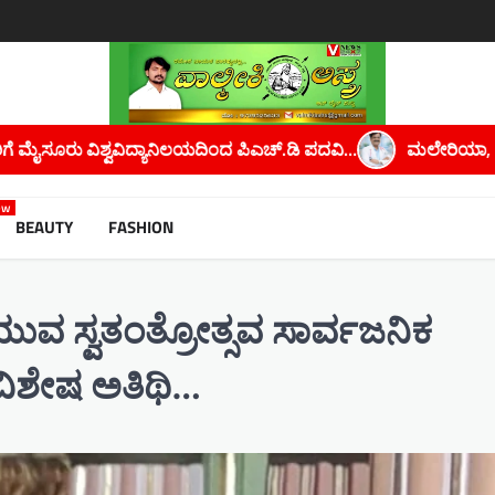
ಪದವಿ…
ಮಲೇರಿಯಾ, ಡೆಂಗ್ಯೂ ಮತ್ತು ಚಿಕೂನ್ ಗುನ್ಯ ಖಾಯಿಲೆಗಳನ್ನು ತ
ew
BEAUTY
FASHION
ವ ಸ್ವತಂತ್ರೋತ್ಸವ ಸಾರ್ವಜನಿಕ
 ವಿಶೇಷ ಅತಿಥಿ…