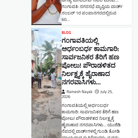
ಅಗತ್ಯ: ವಾಸುದೇವ್ ನವಲಿ ಮನವಿ​….
ಗಂಗಾವತಿ: ​ನಗರಸಭೆ ವ್ಯಾಪ್ತಿಯ ವಾರ್ಡ್
ನಂಬರ್ 1ರ ಪಂಪಾನಗರದಲ್ಲಿರುವ
60…
BLOG
ಗಂಗಾವತಿಯಲ್ಲಿ
ಅರ್ಧಂಬರ್ಧ ಕಾಮಗಾರಿ:
ಸಾರ್ವಜನಿಕರ ತೆರಿಗೆ ಹಣ
ಪೋಲು! ಪೌರಾಡಳಿತದ
ನಿರ್ಲಕ್ಷ್ಯಕ್ಕೆ ಹೈರಾಣಾದ
ನಗರವಾಸಿಗಳು​…
Ramesh Nayak
July 25,
2026
ಗಂಗಾವತಿಯಲ್ಲಿ ಅರ್ಧಂಬರ್ಧ
ಕಾಮಗಾರಿ: ಸಾರ್ವಜನಿಕರ ತೆರಿಗೆ ಹಣ
ಪೋಲು! ಪೌರಾಡಳಿತದ ನಿರ್ಲಕ್ಷ್ಯಕ್ಕೆ
ಹೈರಾಣಾದ ನಗರವಾಸಿಗಳು​… ಯುಜಿಡಿ
ನೆಪದಲ್ಲಿ ವಾರ್ಡ್‌ಗಳಲ್ಲಿ ಗುಂಡಿ ತೋಡಿ
ಮಾಯವಾದ ಗುತ್ತಿಗೆದಾರರು; ವೃದ್ಧರು,