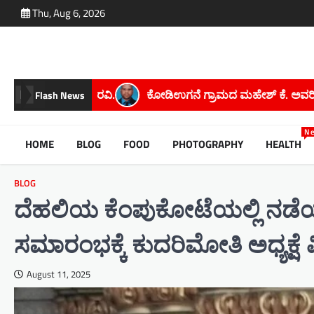
Skip
Thu, Aug 6, 2026
to
content
್ರಾಮದ ಮಹೇಶ್ ಕೆ. ಅವರಿಗೆ ಮೈಸೂರು ವಿಶ್ವವಿದ್ಯಾನಿಲಯದಿಂದ ಪಿಎಚ್.ಡಿ 
Flash News
N
HOME
BLOG
FOOD
PHOTOGRAPHY
HEALTH
BLOG
ದೆಹಲಿಯ ಕೆಂಪುಕೋಟೆಯಲ್ಲಿ ನಡೆಯು
ಸಮಾರಂಭಕ್ಕೆ ಕುದರಿಮೋತಿ ಅಧ್ಯಕ್ಷೆ
August 11, 2025