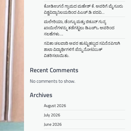
ಕೋಡಿಉಗನೆ ಗ್ರಾಮದ ಮಹೇಶ್ ಕೆ. ಅವರಿಗೆ ಮೈಸೂರು
ವಿಶ್ವವಿದ್ಯಾನಿಲಯದಿಂದ ಪಿಎಚ್.ಡಿ ಪದವಿ…
ಮಲೇರಿಯಾ, ಡೆಂಗ್ಯೂ ಮತ್ತು ಚಿಕೂನ್ ಗುನ್ಯ
ಖಾಯಿಲೆಗಳನ್ನು ತಡೆಗಟ್ಟಲು ಡಿಎಚ್‌ಒ ಅವರಿಂದ
ಸಲಹೆಗಳು….
ಸವಿತಾ ಚಲವಾದಿ ಅವರ ಹುಟ್ಟುಹಬ್ಬದ ಸವಿನೆನಪಿಗಾಗಿ
ಶಾಲಾ ವಿದ್ಯಾರ್ಥಿಗಳಿಗೆ ಪೆನ್ನು,ನೋಟಬುಕ್
ವಿತರಿಸಲಾಯಿತು.
Recent Comments
No comments to show.
Archives
August 2026
July 2026
June 2026