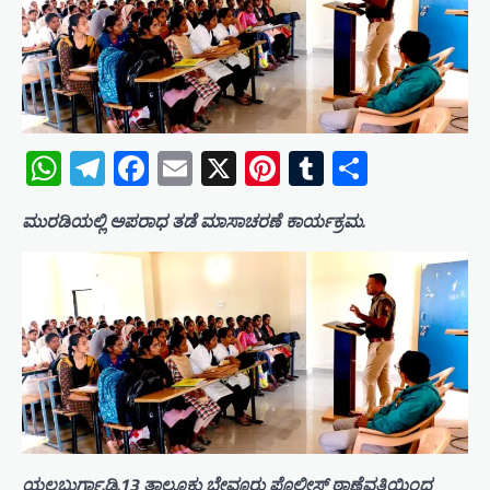
WhatsApp
Telegram
Facebook
Email
X
Pinterest
Tumblr
Share
ಮುರಡಿಯಲ್ಲಿ ಅಪರಾಧ ತಡೆ ಮಾಸಾಚರಣೆ ಕಾರ್ಯಕ್ರಮ.
ಯಲಬುರ್ಗಾ.ಡಿ.13 ತಾಲೂಕು ಬೇವೂರು ಪೊಲೀಸ್ ಠಾಣೆವತಿಯಿಂದ