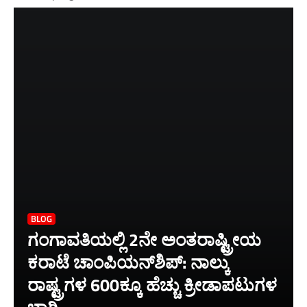
BLOG
ಗಂಗಾವತಿಯಲ್ಲಿ 2ನೇ ಅಂತರಾಷ್ಟ್ರೀಯ
ಕರಾಟೆ ಚಾಂಪಿಯನ್‌ಶಿಪ್: ನಾಲ್ಕು
ರಾಷ್ಟ್ರಗಳ 600ಕ್ಕೂ ಹೆಚ್ಚು ಕ್ರೀಡಾಪಟುಗಳ