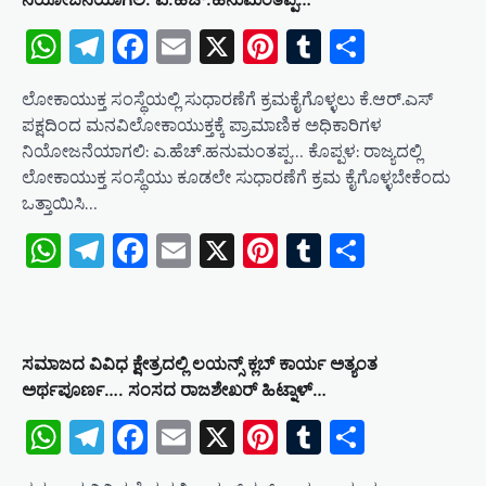
i
WhatsApp
Telegram
Facebook
Email
X
Pinterest
Tumblr
Share
o
n
ಲೋಕಾಯುಕ್ತ ಸಂಸ್ಥೆಯಲ್ಲಿ ಸುಧಾರಣೆಗೆ ಕ್ರಮಕೈಗೊಳ್ಳಲು ಕೆ.ಆರ್.ಎಸ್
ಪಕ್ಷದಿಂದ ಮನವಿಲೋಕಾಯುಕ್ತಕ್ಕೆ ಪ್ರಾಮಾಣಿಕ ಅಧಿಕಾರಿಗಳ
ನಿಯೋಜನೆಯಾಗಲಿ: ಎ.ಹೆಚ್.ಹನುಮಂತಪ್ಪ… ಕೊಪ್ಪಳ: ರಾಜ್ಯದಲ್ಲಿ
ಲೋಕಾಯುಕ್ತ ಸಂಸ್ಥೆಯು ಕೂಡಲೇ ಸುಧಾರಣೆಗೆ ಕ್ರಮ ಕೈಗೊಳ್ಳಬೇಕೆಂದು
ಒತ್ತಾಯಿಸಿ…
WhatsApp
Telegram
Facebook
Email
X
Pinterest
Tumblr
Share
ಸಮಾಜದ ವಿವಿಧ ಕ್ಷೇತ್ರದಲ್ಲಿ ಲಯನ್ಸ್ ಕ್ಲಬ್ ಕಾರ್ಯ ಅತ್ಯಂತ
ಅರ್ಥಪೂರ್ಣ…. ಸಂಸದ ರಾಜಶೇಖರ್ ಹಿಟ್ನಾಳ್…
WhatsApp
Telegram
Facebook
Email
X
Pinterest
Tumblr
Share