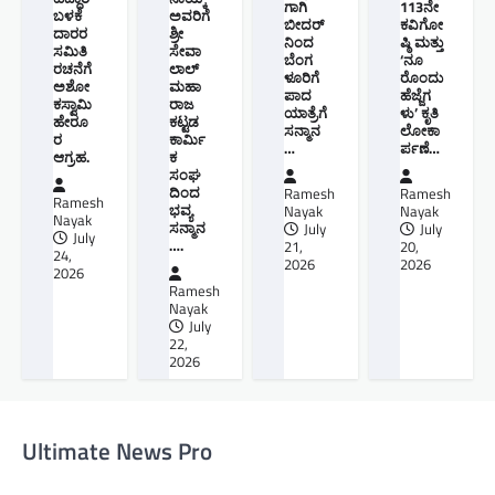
ಗಾಗಿ
113ನೇ
ಬಳಕೆ
ಅವರಿಗೆ
ಬೀದರ್
ಕವಿಗೋ
ದಾರರ
ಶ್ರೀ
ನಿಂದ
ಷ್ಠಿ ಮತ್ತು
ಸಮಿತಿ
ಸೇವಾ
ಬೆಂಗ
‘ನೂ
ರಚನೆಗೆ
ಲಾಲ್
ಳೂರಿಗೆ
ರೊಂದು
ಅಶೋ
ಮಹಾ
ಪಾದ
ಹೆಜ್ಜೆಗ
ಕಸ್ವಾಮಿ
ರಾಜ
ಯಾತ್ರೆಗೆ
ಳು’ ಕೃತಿ
ಹೇರೂ
ಕಟ್ಟಡ
ಸನ್ಮಾನ
ಲೋಕಾ
ರ
ಕಾರ್ಮಿ
…
ರ್ಪಣೆ…
ಆಗ್ರಹ.
ಕ
ಸಂಘ
ದಿಂದ
Ramesh
Ramesh
Ramesh
ಭವ್ಯ
Nayak
Nayak
Nayak
ಸನ್ಮಾನ
July
July
July
….
21,
20,
24,
2026
2026
2026
Ramesh
Nayak
July
22,
2026
Ultimate News Pro