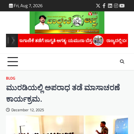
Skip
Fri, Aug 7, 2026
Twitter
Facebook
LinkedIn
Instagra
youtu
to
content
ಗೆ ಜಾಗೃತಿ ಅಗತ್ಯ: ಯಮುನಾ ಬೆಸ್ತ.
ರಾಜ್ಯದಲ್ಲಿ ಬರಗಾಲದ ಛಾಯೆ ಆವರಿಸಿದೆ; ಸ
BLOG
ಮುರಡಿಯಲ್ಲಿ ಅಪರಾಧ ತಡೆ ಮಾಸಾಚರಣೆ
ಕಾರ್ಯಕ್ರಮ.
December 12, 2025