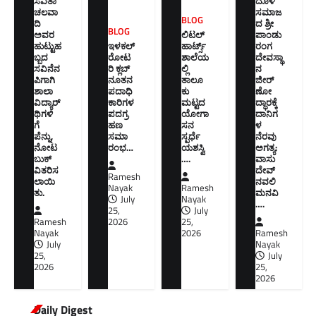
ಸವಿತಾ
ದೂಳಿ
ಚಲವಾ
ಸಮಾಜ
BLOG
ದಿ
ದ ಶ್ರೀ
BLOG
ಅವರ
ಲಿಟಲ್
ಪಾಂಡು
ಹುಟ್ಟುಹ
ಇಳಕಲ್
ಹಾರ್ಟ್ಸ್
ರಂಗ
ಬ್ಬದ
ರೋಟ
ಶಾಲೆಯ
ದೇವಸ್ಥಾ
ಸವಿನೆನ
ರಿ ಕ್ಲಬ್
ಲ್ಲಿ
ನ
ಪಿಗಾಗಿ
ನೂತನ‌
ತಾಲೂ
ಜೀರ್
ಶಾಲಾ
ಪದಾಧಿ
ಕು
ಣೋ
ವಿದ್ಯಾರ್
ಕಾರಿಗಳ
ಮಟ್ಟದ
ದ್ಧಾರಕ್ಕೆ
ಥಿಗಳಿ
ಪದಗ್ರ
ಯೋಗಾ
ದಾನಿಗ
ಗೆ
ಹಣ
ಸನ
ಳ
ಪೆನ್ನು,
ಸಮಾ
ಸ್ಪರ್ಧೆ
ನೆರವು
ನೋಟ
ರಂಭ…
ಯಶಸ್ವಿ
ಅಗತ್ಯ:
ಬುಕ್
….
ವಾಸು
ವಿತರಿಸ
ದೇವ್
Ramesh
ಲಾಯಿ
ನವಲಿ
Nayak
Ramesh
ತು.
ಮನವಿ​
July
Nayak
….
25,
July
Ramesh
2026
25,
Nayak
2026
Ramesh
July
Nayak
25,
July
2026
25,
2026
Daily Digest