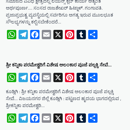
ಸಮಾಜದ ವಿವಿಧ ಕ್ಷೇತ್ರದಲ್ಲಿ ಲಯನ್ಸ್ ಕ್ಲಬ್ ಕಾರ್ಯ ಅತ್ಯಂತ
ಅರ್ಥಪೂರ್ಣ…. ಸಂಸದ ರಾಜಶೇಖರ್ ಹಿಟ್ನಾಳ್. ಗಂಗಾವತಿ.
ಪ್ರಜಾಪ್ರಭುತ್ವ ವ್ಯವಸ್ಥೆಯಲ್ಲಿ ಸರ್ವರಿಗೂ ಅಗತ್ಯ ಇರುವ ಮೂಲಭೂತ
ಸೌಲಭ್ಯಗಳನ್ನು ಕಲ್ಪಿಸಬೇಕೆಂದರೆ…
WhatsApp
Telegram
Facebook
Email
X
Pinterest
Tumblr
Share
ಶ್ರೀ ಕನ್ನಿಕಾ ಪರಮೇಶ್ವರಿಗೆ ವಿಶೇಷ ಅಲಂಕಾರ ಪೂಜೆ ಪಲ್ಲಕ್ಕಿ ಸೇವೆ…
WhatsApp
Telegram
Facebook
Email
X
Pinterest
Tumblr
Share
ಕೂಡ್ಲಿಗಿ : ಶ್ರೀ ಕನ್ನಿಕಾ ಪರಮೇಶ್ವರಿಗೆ ವಿಶೇಷ ಅಲಂಕಾರ ಪೂಜೆ ಪಲ್ಲಕ್ಕಿ
ಸೇವೆ… ವಿಜಯನಗರ ಜಿಲ್ಲೆ ಕೂಡ್ಲಿಗಿ : ಪಟ್ಟಣದ ಹೃದಯ ಭಾಗದಲ್ಲಿರುವ ,
ಶ್ರೀಕನ್ನಿಕಾ ಪರಮೇಶ್ವರಿ…
WhatsApp
Telegram
Facebook
Email
X
Pinterest
Tumblr
Share