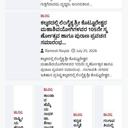
ಗುತ್ತಿಗೆದಾರರು; ವೃದ್ಧರು, ಅಂಗವಿಕಲರ…
BLOG
ಕಲ್ಮಠದಲ್ಲಿ ಲಿಂಗೈಕ್ಯ ಶ್ರೀ ಕೊಟ್ಟೂರೇಶ್ವರ
ಮಹಾಶಿವಯೋಗಿಗಳವರ 105ನೇ ಸ್ಮ
ರ್ಣೋತ್ಸವ ಹಾಗೂ ಪುರಾಣ ಪ್ರವಚನ
ಸಮಾರಂಭ​…
Ramesh Nayak
July 25, 2026
ಕಲ್ಮಠದಲ್ಲಿ ಲಿಂಗೈಕ್ಯ ಶ್ರೀ ಕೊಟ್ಟೂರೇಶ್ವರ
ಮಹಾಶಿವಯೋಗಿಗಳವರ 105ನೇ ಸ್ಮ ರ್ಣೋತ್ಸವ ಹಾಗೂ
ಪುರಾಣ ಪ್ರವಚನ ಸಮಾರಂಭ​… ಗಂಗಾವತಿ: ನಗರದ
ಇತಿಹಾಸ ಪ್ರಸಿದ್ಧ ಕಲ್ಮಠದಲ್ಲಿ ಲಿಂಗೈಕ್ಯ ಶ್ರೀ ಕೊಟ್ಟೂರೇಶ್ವರ…
BLOG
ತಾಂಡಾ
ದ
ಹೆಮ್ಮೆ
ಯ
BLOG
ಸಾಧಕ
BLOG
BLOG
ರಾಷ್ಟ್ರೀ
ಡಾ.
ಕನ್ನಡ
ಗಂಗಾವ
ಯ
ತೇಜು
ಅಸ್ಮಿತೆ
ತಿಯಲ್ಲಿ
ಹೆದ್ದಾರಿ
ನಾಯ್ಕ್