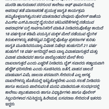
ಮುರಡಿ ಡಾ.ಗುರುಚಾರ ನರಗುಂದ ಕಾಲೇಜು ಆಫ್‌ ಫಾರ್ಮಸಿಯಲ್ಲಿ
ಅಪರಾಧ ತಡೆ ಮಾಸಾಚರಣೆ ಪ್ರಯುಕ್ತ ಜಾಗೃತಿ ಕಾರ್ಯಕ್ರಮ
ಹಮ್ಮಿಕೊಳ್ಳಲಾಗಿತ್ತು.ನಂತರ ಮಾತನಾಡಿದ ಬೇವೂರು ಪೊಲೀಸ್ ಠಾಣೆಯ
ಪಿಎಸ್ಐ ಎಸ್.ಪಿ.ನಾಯ್ಕ್ ದೈನಂದಿನ ಚಟುವಟಿಕೆಗಳಲ್ಲಿ ನಡೆಯುವ
ಅಪರಾಧಗಳ ಬಗ್ಗೆ ಸಾರ್ವಜನಿಕರಿಗೆ ಮಾಹಿತಿ ನೀಡಿದರು.ಪೊಕ್ಸೋ ಕಾಯಿದೆ
18 ವರ್ಷಕ್ಕಿಂತ ಕಡಿಮೆ ವಯಸ್ಸಿನ ಮಕ್ಕಳ ಮೇಲೆ ನಡೆಯುವ ಲೈಂಗಿಕ
ಕಿರುಕುಳಗಳನ್ನು ತಡೆಗಟ್ಟುವ ನಿಟ್ಟಿನಲ್ಲಿ ಪೊಕ್ಸೋ ಪ್ರಕರಣಗಳ ಕುರಿತು
ಜಾಗೃತಿ ಮೂಡಿಸಿದರು.ಬಾಲ್ಯ ವಿವಾಹ ನಿಷೇಧ: ಹುಡುಗನಿಗೆ 21 ವರ್ಷ
ಹುಡುಗಿಗೆ 18 ವರ್ಷ ಆಗದಿದ್ದರೆ ಅದು ಬಾಲ್ಯ ವಿವಾಹವಾಗುತ್ತದೆ ಮತ್ತು
ವಿವಾಹ ಮಾಡಿದವರ ಹಾಗೂ ಪಾಲ್ಗೊಂಡವರ ಮೇಲೆ ಕೇಸು
ದಾಖಲಾಗುತ್ತದೆ ಎಂದು ಎಚ್ಚರಿಕೆ ನೀಡಿದರು. ಬೈಕ್ ಸವಾರರು ಕಡ್ಡಾಯವಾಗಿ
ಹೆಲ್ಮೆಟ್ ಧರಿಸಬೇಕು ಎಂದು ಸೂಚಿಸಿದರು. ಜತೆಗೆ, ವಾಹನ ಚಾಲನೆ
ಮಾಡುವಾಗ ವಿಮೆ, ಚಾಲನಾ ಪರವಾನಗಿ ಸೇರಿದಂತೆ ಎಲ್ಲ ಅಗತ್ಯ
ದಾಖಲೆಗಳನ್ನು ಜೊತೆಯಲ್ಲಿ ಇಟ್ಟುಕೊಳ್ಳಬೇಕು ಎಂದು ಸಲಹೆ ನೀಡಿದರು
ಹಾಗೂ ಕಾನೂನು ಪಾಲಿಸುವಂತೆ ಮನವಿ ಮಾಡಿದರು.ಈ ಸಂದರ್ಭದಲ್ಲಿ
ಕಾಲೇಜು ಪ್ರಾಂಶುಪಾಲರು ಹಾಗೂ ವಿಧ್ಯಾರ್ಥಿಗಳು ಹಾಗೂ ಪೊಲೀಸ್
ಸಿಬ್ಬಂದಿಗಳಾದ ಗವಿಸಿದ್ದಯ್ಯ ಹಿರೇಮಠ, ಬಸವರಾಜ ಸೇರಿದಂತೆ ಇತರರು
ಇದ್ದರು
.