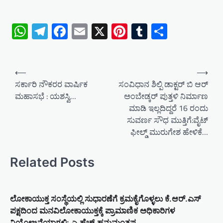
WhatsApp
Telegram
Facebook
Email
X
Pinterest
Tumblr
Share
P
⟵
⟶
o
ಸರ್ಕಾರಿ ನೌಕರರ ವಾರ್ಷಿಕ
ಸಂವಿಧಾನ ಶಿಲ್ಪಿ ಡಾಕ್ಟರ್ ಬಿ ಆರ್
ಮಹಾಸಭೆ : ಯಶಸ್ವಿ…
ಅಂಬೇಡ್ಕರ್ ಪುತ್ತಳಿ ನಿರ್ಮಾಣ
s
ಮಾಡಿ ಇಲ್ಲದಿದ್ದರೆ 16 ರಂದು
t
ಸುವರ್ಣ ಸೌಧ ಮುತ್ತಿಗೆ:ವೈಟ್
n
ಫೀಲ್ಡ್ ಮುರುಗೇಶ ಹೇಳಿಕೆ…
a
v
Related Posts
i
g
ಲೋಕಾಯುಕ್ತ ಸಂಸ್ಥೆಯಲ್ಲಿ ಸುಧಾರಣೆಗೆ ಕ್ರಮಕೈಗೊಳ್ಳಲು ಕೆ.ಆರ್.ಎಸ್
a
ಪಕ್ಷದಿಂದ ಮನವಿಲೋಕಾಯುಕ್ತಕ್ಕೆ ಪ್ರಾಮಾಣಿಕ ಅಧಿಕಾರಿಗಳ
t
ನಿಯೋಜನೆಯಾಗಲಿ: ಎ.ಹೆಚ್.ಹನುಮಂತಪ್ಪ…