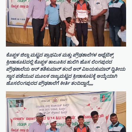
ಕೊಪ್ಪಳ ಜಿಲ್ಲಾ ಮಟ್ಟದ ಪ್ರಾಥಮಿಕ ಮತ್ತು ಪ್ರೌಢಶಾಲೆಗಳ ಅಥ್ಲೆಟಿಕ್ಸ್
ಕ್ರೀಡಾಕೂಟದಲ್ಲಿ ಕೊಪ್ಪಳ ತಾಲೂಕಿನ ಹುಲಿಗಿ ಹೊಸ ಲಿಂಗಪುರದ
ಪ್ರೌಢಶಾಲೆಯ ಆರ್ ಶಶಿಕುಮಾರ್ ತಂದೆ ಆರ್ ವಿಜಯಕುಮಾರ್ ದ್ವಿತೀಯ
ಸ್ಥಾನ ಪಡೆಯುವ ಮೂಲಕ ರಾಜ್ಯಮಟ್ಟದ ಕ್ರೀಡಾಕೂಟಕ್ಕೆ ಆಯ್ಕೆಯಾಗಿ
ಹೊಸಲಿಂಗಪುರದ ಪ್ರೌಢಶಾಲೆಗೆ ಕೀರ್ತಿ ತಂದಿದ್ದಾನೆ,,,,,