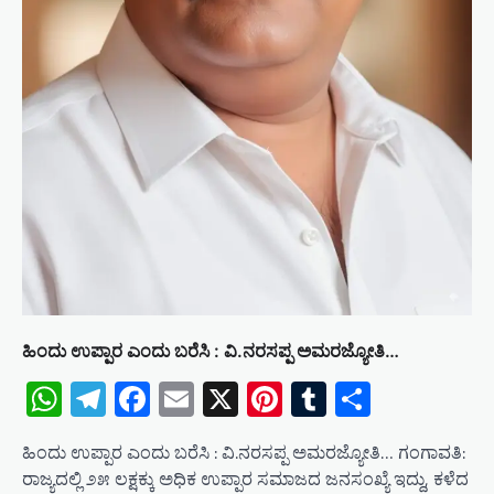
ಹಿಂದು ಉಪ್ಪಾರ ಎಂದು ಬರೆಸಿ : ವಿ.ನರಸಪ್ಪ ಅಮರಜ್ಯೋತಿ…
WhatsApp
Telegram
Facebook
Email
X
Pinterest
Tumblr
Share
ಹಿಂದು ಉಪ್ಪಾರ ಎಂದು ಬರೆಸಿ : ವಿ.ನರಸಪ್ಪ ಅಮರಜ್ಯೋತಿ… ಗಂಗಾವತಿ:
ರಾಜ್ಯದಲ್ಲಿ ೨೫ ಲಕ್ಷಕ್ಕು ಅಧಿಕ ಉಪ್ಪಾರ ಸಮಾಜದ ಜನಸಂಖ್ಯೆ ಇದ್ದು, ಕಳೆದ