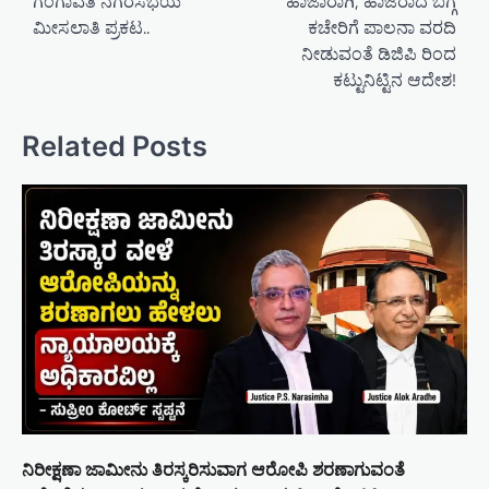
ಗಂಗಾವತಿ ನಗರಸಭೆಯ
ಹಾಜಾರಾಗಿ, ಹಾಜರಾದ ಬಗ್ಗೆ
n
ಮೀಸಲಾತಿ ಪ್ರಕಟ..
ಕಚೇರಿಗೆ ಪಾಲನಾ ವರದಿ
a
ನೀಡುವಂತೆ ಡಿಜಿಪಿ ರಿಂದ
ಕಟ್ಟುನಿಟ್ಟಿನ ಆದೇಶ!
v
i
Related Posts
g
a
t
i
o
n
ನಿರೀಕ್ಷಣಾ ಜಾಮೀನು ತಿರಸ್ಕರಿಸುವಾಗ ಆರೋಪಿ ಶರಣಾಗುವಂತೆ