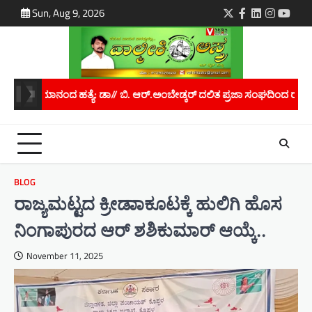
Skip
Sun, Aug 9, 2026
Twitter
Facebook
LinkedIn
Instagra
youtu
to
content
ಬೇಡ್ಕರ್ ದಲಿತ ಪ್ರಜಾ ಸಂಘದಿಂದ ರಾಜ್ಯಪಾಲರಿಗೆ ಮನವಿ..
ಮಾನವ ಕಳ್ಳಸಾಗಾಣ
BLOG
ರಾಜ್ಯಮಟ್ಟದ ಕ್ರೀಡಾಾಕೂಟಕ್ಕೆ ಹುಲಿಗಿ ಹೊಸ
ನಿಂಗಾಪುರದ ಆರ್ ಶಶಿಕುಮಾರ್ ಆಯ್ಕೆ..
November 11, 2025