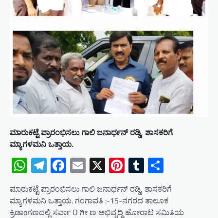
ಮಾರುಕಟ್ಟೆ ಪ್ರಾರಂಭಿಸಲು ಗಾಲಿ ಜನಾರ್ಧನ್ ರಡ್ಡಿ, ಶಾಸಕರಿಗೆ
ಮ್ಯಾಗಳಮನಿ ಒತ್ತಾಯ.
WhatsApp
Telegram
Facebook
Email
X
Pinterest
Tumblr
Share
ಮಾರುಕಟ್ಟೆ ಪ್ರಾರಂಭಿಸಲು ಗಾಲಿ ಜನಾರ್ಧನ್ ರಡ್ಡಿ, ಶಾಸಕರಿಗೆ
ಮ್ಯಾಗಳಮನಿ ಒತ್ತಾಯ. ಗಂಗಾವತಿ :-15-ನಗರದ ತಾಲೂಕ
ಕ್ರಿಡಾoಗಣದಲ್ಲಿ ಸರ್ವಾ O ಗೀ ಣ ಅಭಿವೃದ್ಧಿ ಹೋರಾಟ ಸಮಿತಿಯ