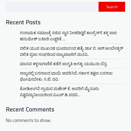
Search
Recent Posts
ಗಂಗಾಮತ ಸಮಾಜಕ್ಕೆ ಸಚಿವ ಸ್ಥಾನ ನೀಡದಿದ್ದರೆ ಕಾಂಗ್ರೆಸ್‌ಗೆ ತಕ್ಕ ಪಾಠ:
ಹನುಮೇಶ್ ಬಟಾರಿ ಎಚ್ಚರಿಕೆ….
ದಲಿತ ಯುವ ಮುಖಂಡ ಭೂಮಾನಂದ ಹತ್ಯೆ: ಡಾ// ಬಿ. ಆರ್.ಅಂಬೇಡ್ಕರ್
ದಲಿತ ಪ್ರಜಾ ಸಂಘದಿಂದ ರಾಜ್ಯಪಾಲರಿಗೆ ಮನವಿ..
ಮಾನವ ಕಳ್ಳಸಾಗಾಣಿಕೆ ತಡೆಗೆ ಜಾಗೃತಿ ಅಗತ್ಯ: ಯಮುನಾ ಬೆಸ್ತ.
ರಾಜ್ಯದಲ್ಲಿ ಬರಗಾಲದ ಛಾಯೆ ಆವರಿಸಿದೆ; ಸರ್ಕಾರ ತಕ್ಷಣ ಬರಗಾಲ
ಘೋಷಿಸಬೇಕು: ಸಿ.ಟಿ. ರವಿ.
ಕೋಡಿಉಗನೆ ಗ್ರಾಮದ ಮಹೇಶ್ ಕೆ. ಅವರಿಗೆ ಮೈಸೂರು
ವಿಶ್ವವಿದ್ಯಾನಿಲಯದಿಂದ ಪಿಎಚ್.ಡಿ ಪದವಿ…
Recent Comments
No comments to show.