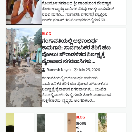
ಗೊಂದೂಳಿ ಸಮಾಜದ ಶ್ರೀ ಪಾಂಡುರಂಗ ದೇವಸ್ಥಾನ
ಜೀರ್ಣೋದ್ಧಾರಕ್ಕೆ ದಾನಿಗಳ ನೆರವು ಅಗತ್ಯ: ವಾಸುದೇವ್
ನವಲಿ ಮನವಿ​…. ಗಂಗಾವತಿ: ​ನಗರಸಭೆ ವ್ಯಾಪ್ತಿಯ
ವಾರ್ಡ್ ನಂಬರ್ 1ರ ಪಂಪಾನಗರದಲ್ಲಿರುವ 60…
BLOG
ಗಂಗಾವತಿಯಲ್ಲಿ ಅರ್ಧಂಬರ್ಧ
ಕಾಮಗಾರಿ: ಸಾರ್ವಜನಿಕರ ತೆರಿಗೆ ಹಣ
ಪೋಲು! ಪೌರಾಡಳಿತದ ನಿರ್ಲಕ್ಷ್ಯಕ್ಕೆ
ಹೈರಾಣಾದ ನಗರವಾಸಿಗಳು​…
Ramesh Nayak
July 25, 2026
ಗಂಗಾವತಿಯಲ್ಲಿ ಅರ್ಧಂಬರ್ಧ ಕಾಮಗಾರಿ:
ಸಾರ್ವಜನಿಕರ ತೆರಿಗೆ ಹಣ ಪೋಲು! ಪೌರಾಡಳಿತದ
ನಿರ್ಲಕ್ಷ್ಯಕ್ಕೆ ಹೈರಾಣಾದ ನಗರವಾಸಿಗಳು​… ಯುಜಿಡಿ
ನೆಪದಲ್ಲಿ ವಾರ್ಡ್‌ಗಳಲ್ಲಿ ಗುಂಡಿ ತೋಡಿ ಮಾಯವಾದ
ಗುತ್ತಿಗೆದಾರರು; ವೃದ್ಧರು, ಅಂಗವಿಕಲರ…
BLOG
ತಾಂಡಾ
ದ