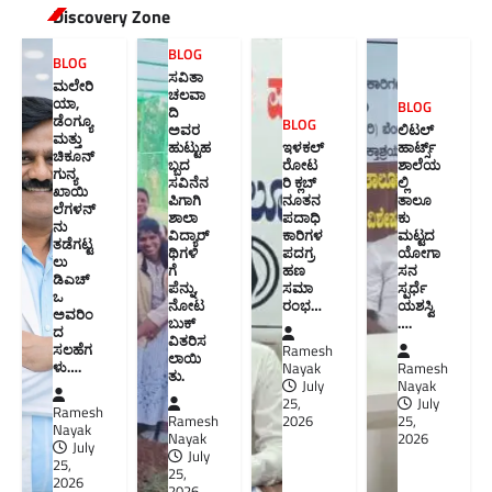
Discovery Zone
BLOG
BLOG
ಸವಿತಾ
ಮಲೇರಿ
ಚಲವಾ
ಯಾ,
BLOG
ದಿ
ಡೆಂಗ್ಯೂ
BLOG
ಅವರ
ಲಿಟಲ್
ಮತ್ತು
ಹುಟ್ಟುಹ
ಇಳಕಲ್
ಹಾರ್ಟ್ಸ್
ಚಿಕೂನ್
ಬ್ಬದ
ರೋಟ
ಶಾಲೆಯ
ಗುನ್ಯ
ಸವಿನೆನ
ರಿ ಕ್ಲಬ್
ಲ್ಲಿ
ಖಾಯಿ
ಪಿಗಾಗಿ
ನೂತನ‌
ತಾಲೂ
ಲೆಗಳನ್
ಶಾಲಾ
ಪದಾಧಿ
ಕು
ನು
ವಿದ್ಯಾರ್
ಕಾರಿಗಳ
ಮಟ್ಟದ
ತಡೆಗಟ್ಟ
ಥಿಗಳಿ
ಪದಗ್ರ
ಯೋಗಾ
ಲು
ಗೆ
ಹಣ
ಸನ
ಡಿಎಚ್‌
ಪೆನ್ನು,
ಸಮಾ
ಸ್ಪರ್ಧೆ
ಒ
ನೋಟ
ರಂಭ…
ಯಶಸ್ವಿ
ಅವರಿಂ
ಬುಕ್
….
ದ
ವಿತರಿಸ
ಸಲಹೆಗ
Ramesh
ಲಾಯಿ
ಳು….
Nayak
Ramesh
ತು.
July
Nayak
25,
July
Ramesh
Ramesh
2026
25,
Nayak
Nayak
2026
July
July
25,
25,
2026
2026