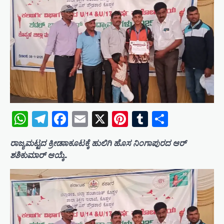
WhatsApp
Telegram
Facebook
Email
X
Pinterest
Tumblr
Share
ರಾಜ್ಯಮಟ್ಟದ ಕ್ರೀಡಾಾಕೂಟಕ್ಕೆ ಹುಲಿಗಿ ಹೊಸ ನಿಂಗಾಪುರದ ಆರ್
ಶಶಿಕುಮಾರ್ ಆಯ್ಕೆ..