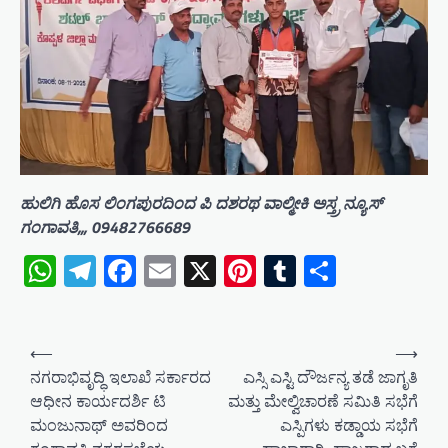
ಹುಲಿಗಿ ಹೊಸ ಲಿಂಗಪುರದಿಂದ ಪಿ ದಶರಥ ವಾಲ್ಮೀಕಿ ಅಸ್ತ್ರ ನ್ಯೂಸ್
ಗಂಗಾವತಿ,,, 09482766689
WhatsApp
Telegram
Facebook
Email
X
Pinterest
Tumblr
Share
P
⟵
⟶
o
ನಗರಾಭಿವೃದ್ಧಿ ಇಲಾಖೆ ಸರ್ಕಾರದ
ಎಸ್ಸಿ ಎಸ್ಟಿ ದೌರ್ಜನ್ಯ ತಡೆ ಜಾಗೃತಿ
ಆಧೀನ ಕಾರ್ಯದರ್ಶಿ ಟಿ
ಮತ್ತು ಮೇಲ್ವಿಚಾರಣೆ ಸಮಿತಿ ಸಭೆಗೆ
s
ಮಂಜುನಾಥ್ ಅವರಿಂದ
ಎಸ್ಪಿಗಳು ಕಡ್ಡಾಯ ಸಭೆಗೆ
t