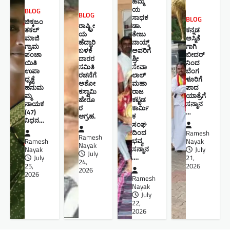
ಹೆಮ್ಮೆ
ಯ
BLOG
BLOG
ಸಾಧಕ
BLOG
ಚಿಕ್ಕಜಂ
ರಾಷ್ಟ್ರೀ
ಡಾ.
ತಕಲ್
ಕನ್ನಡ
ಯ
ತೇಜು
ಮಾಜಿ
ಅಸ್ಮಿತೆ
ಹೆದ್ದಾರಿ
ನಾಯ್ಕ್
ಗ್ರಾಮ
ಗಾಗಿ
ಬಳಕೆ
ಅವರಿಗೆ
ಪಂಚಾ
ಬೀದರ್
ದಾರರ
ಶ್ರೀ
ಯಿತಿ
ನಿಂದ
ಸಮಿತಿ
ಸೇವಾ
ಉಪಾ
ಬೆಂಗ
ರಚನೆಗೆ
ಲಾಲ್
ಧ್ಯಕ್ಷೆ
ಳೂರಿಗೆ
ಅಶೋ
ಮಹಾ
ಹನುಮ
ಪಾದ
ಕಸ್ವಾಮಿ
ರಾಜ
ಮ್ಮ
ಯಾತ್ರೆಗೆ
ಹೇರೂ
ಕಟ್ಟಡ
ನಾಯಕ
ಸನ್ಮಾನ
ರ
ಕಾರ್ಮಿ
(47)
…
ಆಗ್ರಹ.
ಕ
ನಿಧನ…
ಸಂಘ
ದಿಂದ
Ramesh
Ramesh
ಭವ್ಯ
Ramesh
Nayak
Nayak
ಸನ್ಮಾನ
Nayak
July
July
….
July
21,
24,
25,
2026
2026
2026
Ramesh
Nayak
July
22,
2026