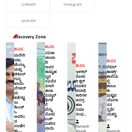
LinkedIn
Instagram
youtube
Discovery Zone
BLOG
BLOG
ಸವಿತಾ
ಮಲೇರಿ
ಚಲವಾ
ಯಾ,
BLOG
ದಿ
ಡೆಂಗ್ಯೂ
BLOG
ಅವರ
ಲಿಟಲ್
ಮತ್ತು
ಹುಟ್ಟುಹ
ಇಳಕಲ್
ಹಾರ್ಟ್ಸ್
ಚಿಕೂನ್
ಬ್ಬದ
ರೋಟ
ಶಾಲೆಯ
ಗುನ್ಯ
ಸವಿನೆನ
ರಿ ಕ್ಲಬ್
ಲ್ಲಿ
ಖಾಯಿ
ಪಿಗಾಗಿ
ನೂತನ‌
ತಾಲೂ
ಲೆಗಳನ್
ಶಾಲಾ
ಪದಾಧಿ
ಕು
ನು
ವಿದ್ಯಾರ್
ಕಾರಿಗಳ
ಮಟ್ಟದ
ತಡೆಗಟ್ಟ
ಥಿಗಳಿ
ಪದಗ್ರ
ಯೋಗಾ
ಲು
ಗೆ
ಹಣ
ಸನ
ಡಿಎಚ್‌
ಪೆನ್ನು,
ಸಮಾ
ಸ್ಪರ್ಧೆ
ಒ
ನೋಟ
ರಂಭ…
ಯಶಸ್ವಿ
ಅವರಿಂ
ಬುಕ್
….
ದ
ವಿತರಿಸ
ಸಲಹೆಗ
Ramesh
ಲಾಯಿ
ಳು….
Nayak
Ramesh