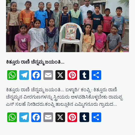
g
a
t
i
o
n
ಕಿತ್ತೂರು ರಾಣಿ ಚೆನ್ನಮ್ಮ ಜಯಂತಿ…
WhatsApp
Telegram
Facebook
Email
X
Pinterest
Tumblr
Share
ಕಿತ್ತೂರು ರಾಣಿ ಚೆನ್ನಮ್ಮ ಜಯಂತಿ… ಬಳ್ಳಾರಿ/ ಕಂಪ್ಲಿ : ಕಿತ್ತೂರು ರಾಣಿ
ಚೆನ್ನಮ್ಮನ ವೀರಗುಣಗಳನ್ನು ಸ್ತ್ರೀಯರು ಅಳವಡಿಸಿಕೊಳ್ಳಬೇಕು ರಾಮಪ್ಪ
ಎಸ್ ಸಲಹೆ ನೀಡಿದರು.ಕಂಪ್ಲಿ ತಾಲ್ಲೂಕಿನ ಎಮ್ಮಿಗನೂರು ಗ್ರಾಮದ…
WhatsApp
Telegram
Facebook
Email
X
Pinterest
Tumblr
Share