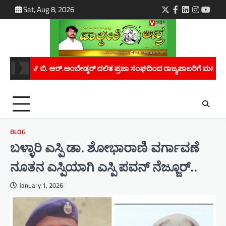
Skip
Sat, Aug 8, 2026
Twitter
Facebook
LinkedIn
Instagra
youtu
to
content
 ಪ್ರಜಾ ಸಂಘದಿಂದ ರಾಜ್ಯಪಾಲರಿಗೆ ಮನವಿ..
ಮಾನವ ಕಳ್ಳಸಾಗಾಣಿಕೆ ತಡೆಗೆ ಜಾಗ
BLOG
ಬಳ್ಳಾರಿ ಎಸ್ಪಿ ಡಾ. ಶೋಭಾರಾಣಿ ವರ್ಗಾವಣೆ
ನೂತನ ಎಸ್ಪಿಯಾಗಿ ಎಸ್ಪಿ ಪವನ್ ನೆಜ್ಜೂರ್..
January 1, 2026