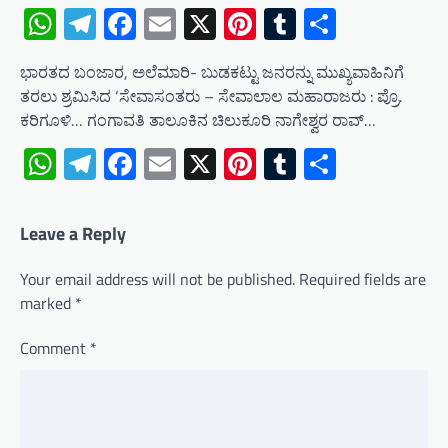
WhatsApp
Telegram
Facebook
Email
X
Pinterest
Tumblr
Share
ಭಾರತದ ಬಂಜಾರ, ಅಲೆಮಾರಿ- ಬುಡಕಟ್ಟು ಜನರನ್ನು ಮುಖ್ಯವಾಹಿನಿಗೆ
ತರಲು ಶ್ರಮಿಸಿದ ‘ಸೇವಾಸಂತರು – ಸೇವಾಲಾಲ ಮಹಾರಾಜರು : ಪ್ರೊ.
ಕರಿಗೂಳಿ… ಗಂಗಾವತಿ ತಾಲೂಕಿನ ಚಿಲುಕೂರಿ ನಾಗೇಶ್ವರ ರಾವ್…
WhatsApp
Telegram
Facebook
Email
X
Pinterest
Tumblr
Share
Leave a Reply
Your email address will not be published.
Required fields are
marked
*
Comment
*