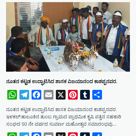
ನೂತನ ಕಟ್ಟಡ ಉದ್ಘಾಟಿಸಿದ ಶಾಸಕ ವಿಜಯಾನಂದ ಕಾಶಪ್ಪನವರ.
WhatsApp
Telegram
Facebook
Email
X
Pinterest
Tumblr
Share
ನೂತನ ಕಟ್ಟಡ ಉದ್ಘಾಟಿಸಿದ ಶಾಸಕ ವಿಜಯಾನಂದ ಕಾಶಪ್ಪನವರ.
ಇಳಕಲ್:ತಾಲೂಕಿನ ತುಂಬ ಗ್ರಾಮದ ಪ್ರಾಥಮಿಕ ಕೃಷಿ ಪತ್ತಿನ ಸಹಕಾರಿ
ಸಂಘದ 50 ನೇ ವರ್ಷದ ಸುವರ್ಣ ಮಹೋತ್ಸವ ಸಮಾರಂಭವು…