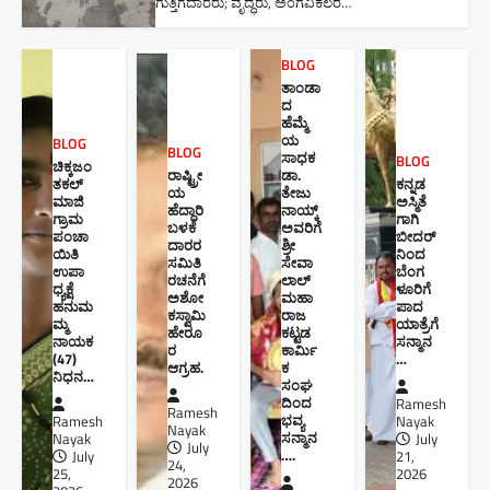
ಗುತ್ತಿಗೆದಾರರು; ವೃದ್ಧರು, ಅಂಗವಿಕಲರ…
BLOG
ತಾಂಡಾ
ದ
ಹೆಮ್ಮೆ
ಯ
BLOG
BLOG
ಸಾಧಕ
BLOG
ಚಿಕ್ಕಜಂ
ರಾಷ್ಟ್ರೀ
ಡಾ.
ತಕಲ್
ಕನ್ನಡ
ಯ
ತೇಜು
ಮಾಜಿ
ಅಸ್ಮಿತೆ
ಹೆದ್ದಾರಿ
ನಾಯ್ಕ್
ಗ್ರಾಮ
ಗಾಗಿ
ಬಳಕೆ
ಅವರಿಗೆ
ಪಂಚಾ
ಬೀದರ್
ದಾರರ
ಶ್ರೀ
ಯಿತಿ
ನಿಂದ
ಸಮಿತಿ
ಸೇವಾ
ಉಪಾ
ಬೆಂಗ
ರಚನೆಗೆ
ಲಾಲ್
ಧ್ಯಕ್ಷೆ
ಳೂರಿಗೆ
ಅಶೋ
ಮಹಾ
ಹನುಮ
ಪಾದ
ಕಸ್ವಾಮಿ
ರಾಜ
ಮ್ಮ
ಯಾತ್ರೆಗೆ
ಹೇರೂ
ಕಟ್ಟಡ
ನಾಯಕ
ಸನ್ಮಾನ
ರ
ಕಾರ್ಮಿ
(47)
…
ಆಗ್ರಹ.
ಕ
ನಿಧನ…
ಸಂಘ
ದಿಂದ
Ramesh
Ramesh
ಭವ್ಯ
Ramesh
Nayak
Nayak
ಸನ್ಮಾನ
Nayak
July
July
….
July
21,
24,
25,
2026
2026