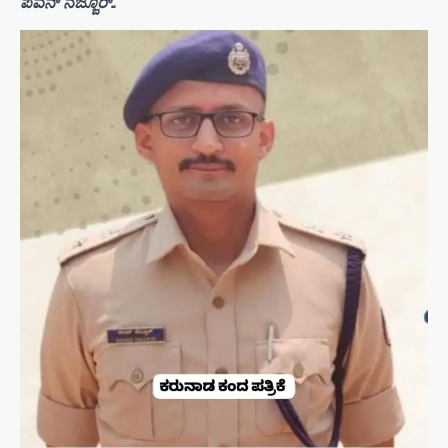
ಪವನ್ ನೆಜ್ಜೂರ್..