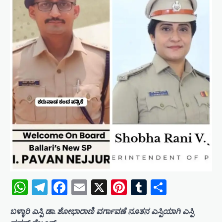
WhatsApp
Telegram
Facebook
Email
X
Pinterest
Tumblr
Share
ಬಳ್ಳಾರಿ ಎಸ್ಪಿ ಡಾ. ಶೋಭಾರಾಣಿ ವರ್ಗಾವಣೆ ನೂತನ ಎಸ್ಪಿಯಾಗಿ ಎಸ್ಪಿ