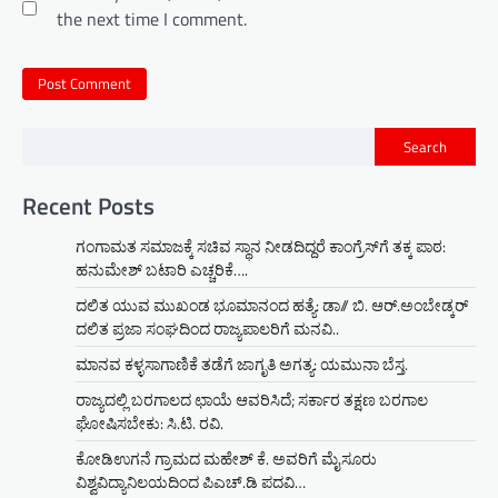
the next time I comment.
Search
Recent Posts
ಗಂಗಾಮತ ಸಮಾಜಕ್ಕೆ ಸಚಿವ ಸ್ಥಾನ ನೀಡದಿದ್ದರೆ ಕಾಂಗ್ರೆಸ್‌ಗೆ ತಕ್ಕ ಪಾಠ:
ಹನುಮೇಶ್ ಬಟಾರಿ ಎಚ್ಚರಿಕೆ….
ದಲಿತ ಯುವ ಮುಖಂಡ ಭೂಮಾನಂದ ಹತ್ಯೆ: ಡಾ// ಬಿ. ಆರ್.ಅಂಬೇಡ್ಕರ್
ದಲಿತ ಪ್ರಜಾ ಸಂಘದಿಂದ ರಾಜ್ಯಪಾಲರಿಗೆ ಮನವಿ..
ಮಾನವ ಕಳ್ಳಸಾಗಾಣಿಕೆ ತಡೆಗೆ ಜಾಗೃತಿ ಅಗತ್ಯ: ಯಮುನಾ ಬೆಸ್ತ.
ರಾಜ್ಯದಲ್ಲಿ ಬರಗಾಲದ ಛಾಯೆ ಆವರಿಸಿದೆ; ಸರ್ಕಾರ ತಕ್ಷಣ ಬರಗಾಲ
ಘೋಷಿಸಬೇಕು: ಸಿ.ಟಿ. ರವಿ.
ಕೋಡಿಉಗನೆ ಗ್ರಾಮದ ಮಹೇಶ್ ಕೆ. ಅವರಿಗೆ ಮೈಸೂರು
ವಿಶ್ವವಿದ್ಯಾನಿಲಯದಿಂದ ಪಿಎಚ್.ಡಿ ಪದವಿ…