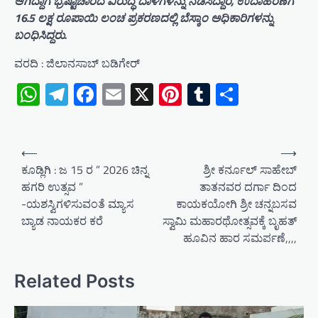
ಆಗಿದ್ದಾಗ ಭ್ರಷ್ಟಾಚಾರದ ವಿರುದ್ಧ ದಾಳಿಗಳನ್ನು ನಡೆಸಿದ್ದಾರೆ, ಉದಾಹರಣೆಗೆ
16.5 ಲಕ್ಷ ರೂಪಾಯಿ ಲಂಚ ಪ್ರಕರಣದಲ್ಲಿ ಬೆಸ್ಕಾಂ ಅಧಿಕಾರಿಗಳನ್ನು
ಬಂಧಿಸಿದ್ದರು.
ವರದಿ : ಜಿಲಾನಸಾಬ್ ಬಡಿಗೇರ್
WhatsApp
Telegram
Facebook
Email
X
Pinterest
Tumblr
Share
P
⟵
⟶
o
ಕೂಡ್ಲಿಗಿ : ಜ 15 ರ ” 2026 ಚಿನ್ನ
ಶ್ರೀ ಕರ್ನೂಲ್ ಸಾಹೇಬ್
ಹಗರಿ ಉತ್ಸವ ”
ತಾತನವರ ದರ್ಗಾ ದಿಂದ
s
-ಯಶಸ್ವಿಗಳಿಸುವಂತೆ ಮ್ಯಾಸ
ಕಾಯಕಯೋಗಿ ಶ್ರೀ ಚನ್ನಬಸವ
t
ಬ್ಯಾಡ ನಾಯಕರ ಕರೆ
ಸ್ವಾಮಿ ಮಹಾರಥೋತ್ಸವಕ್ಕೆ ಬೃಹತ್
n
ಹೂವಿನ ಹಾರ ಸಮರ್ಪಣೆ,,,,
a
v
Related Posts
i