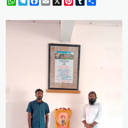
WhatsApp
Telegram
Facebook
Email
X
Pinterest
Tumblr
Share